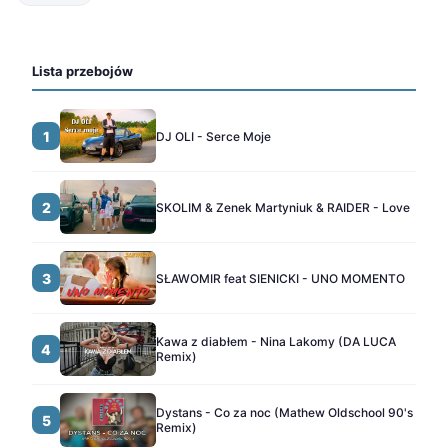
Lista przebojów
1
DJ OLI - Serce Moje
2
SKOLIM & Zenek Martyniuk & RAIDER - Love
3
SŁAWOMIR feat SIENICKI - UNO MOMENTO
Kawa z diabłem - Nina Lakomy (DA LUCA
4
Remix)
Dystans - Co za noc (Mathew Oldschool 90's
5
Remix)