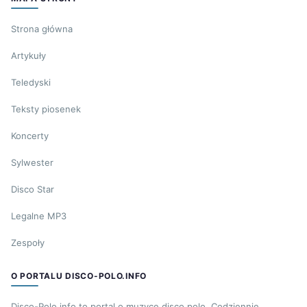
Strona główna
Artykuły
Teledyski
Teksty piosenek
Koncerty
Sylwester
Disco Star
Legalne MP3
Zespoły
O PORTALU DISCO-POLO.INFO
Disco-Polo.info to portal o muzyce disco polo. Codziennie