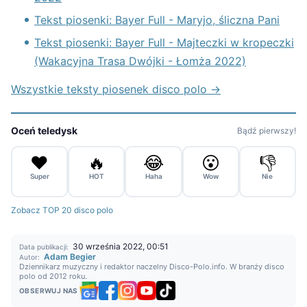
Tekst piosenki: Bayer Full - Maryjo, śliczna Pani
Tekst piosenki: Bayer Full - Majteczki w kropeczki
(Wakacyjna Trasa Dwójki - Łomża 2022)
Wszystkie teksty piosenek disco polo →
Oceń teledysk
Bądź pierwszy!
❤️
🔥
😂
😮
👎
Super
HOT
Haha
Wow
Nie
Zobacz TOP 20 disco polo
30 września 2022, 00:51
Data publikacji:
Adam Begier
Autor:
Dziennikarz muzyczny i redaktor naczelny Disco-Polo.info. W branży disco
polo od 2012 roku.
OBSERWUJ NAS