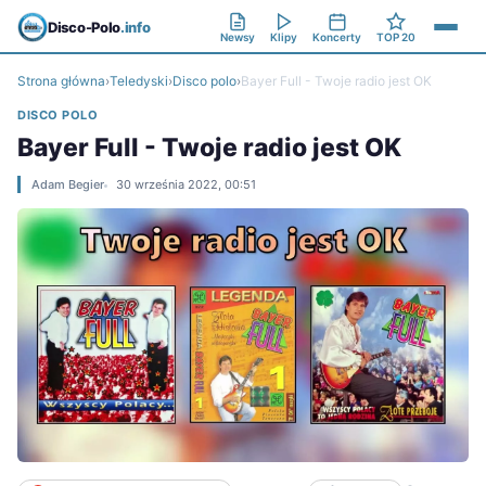
Disco-Polo
.info
Newsy
Klipy
Koncerty
TOP 20
Strona główna
›
Teledyski
›
Disco polo
›
Bayer Full - Twoje radio jest OK
DISCO POLO
Bayer Full - Twoje radio jest OK
Adam Begier
30 września 2022, 00:51