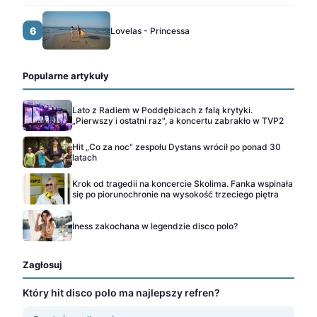
6
Lovelas - Princessa
Popularne artykuły
Lato z Radiem w Poddębicach z falą krytyki.
„Pierwszy i ostatni raz", a koncertu zabrakło w TVP2
Hit „Co za noc" zespołu Dystans wrócił po ponad 30
latach
Krok od tragedii na koncercie Skolima. Fanka wspinała
się po piorunochronie na wysokość trzeciego piętra
Iness zakochana w legendzie disco polo?
Zagłosuj
Który hit disco polo ma najlepszy refren?