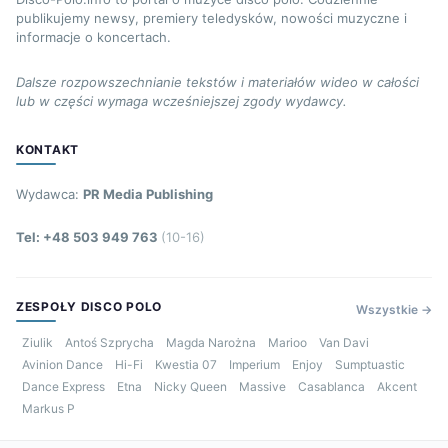
publikujemy newsy, premiery teledysków, nowości muzyczne i
informacje o koncertach.
Dalsze rozpowszechnianie tekstów i materiałów wideo w całości
lub w części wymaga wcześniejszej zgody wydawcy.
KONTAKT
Wydawca:
PR Media Publishing
Tel: +48 503 949 763
(10-16)
ZESPOŁY DISCO POLO
Wszystkie →
Ziulik
Antoś Szprycha
Magda Narożna
Marioo
Van Davi
Avinion Dance
Hi-Fi
Kwestia 07
Imperium
Enjoy
Sumptuastic
Dance Express
Etna
Nicky Queen
Massive
Casablanca
Akcent
Markus P