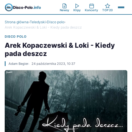
Disco-Polo
.info
Newsy
Klipy
Koncerty
TOP 20
Strona główna
›
Teledyski
›
Disco polo
›
Arek Kopaczewski & Loki - Kiedy pada deszcz
DISCO POLO
Arek Kopaczewski & Loki - Kiedy
pada deszcz
Adam Begier
24 października 2023, 10:37