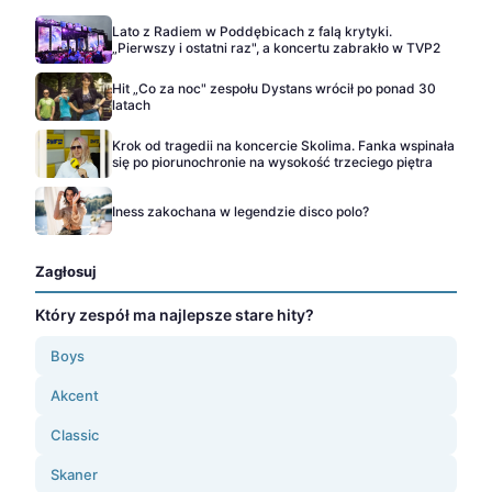
Lato z Radiem w Poddębicach z falą krytyki.
„Pierwszy i ostatni raz", a koncertu zabrakło w TVP2
Hit „Co za noc" zespołu Dystans wrócił po ponad 30
latach
Krok od tragedii na koncercie Skolima. Fanka wspinała
się po piorunochronie na wysokość trzeciego piętra
Iness zakochana w legendzie disco polo?
Zagłosuj
Który zespół ma najlepsze stare hity?
Boys
Akcent
Classic
Skaner