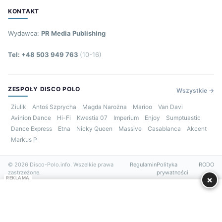
KONTAKT
Wydawca:
PR Media Publishing
Tel: +48 503 949 763
(10-16)
ZESPOŁY DISCO POLO
Wszystkie →
Ziulik
Antoś Szprycha
Magda Narożna
Marioo
Van Davi
Avinion Dance
Hi-Fi
Kwestia 07
Imperium
Enjoy
Sumptuastic
Dance Express
Etna
Nicky Queen
Massive
Casablanca
Akcent
Markus P
© 2026 Disco-Polo.info. Wszelkie prawa
Regulamin
Polityka
RODO
zastrzeżone.
prywatności
×
REKLAMA