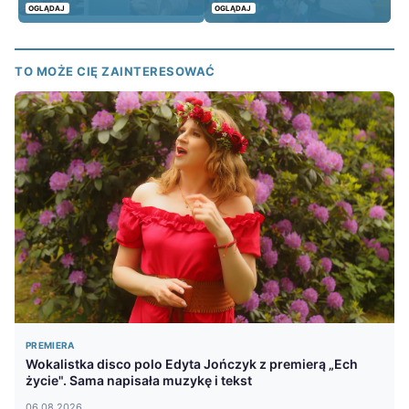
OGLĄDAJ
OGLĄDAJ
TO MOŻE CIĘ ZAINTERESOWAĆ
PREMIERA
Wokalistka disco polo Edyta Jończyk z premierą „Ech
życie". Sama napisała muzykę i tekst
06.08.2026