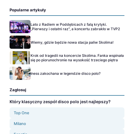
Popularne artykuły
Lato z Radiem w Poddębicach z falą krytyki.
„Pierwszy i ostatni raz", a koncertu zabrakło w TVP2
Wiemy, gdzie będzie nowa stacja paliw Skolima!
Krok od tragedii na koncercie Skolima. Fanka wspinała
się po piorunochronie na wysokość trzeciego piętra
Iness zakochana w legendzie disco polo?
Zagłosuj
Który klasyczny zespół disco polo jest najlepszy?
Top One
Milano