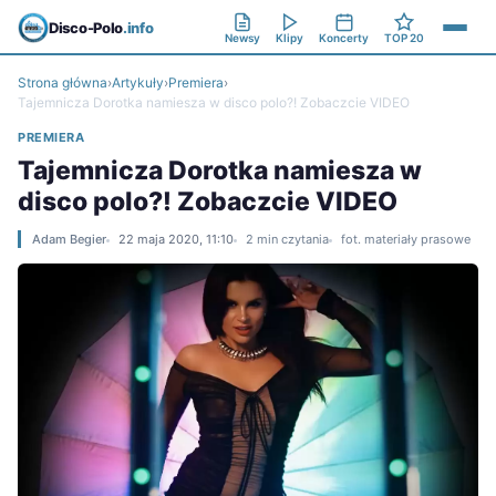
Disco-Polo
.info
Newsy
Klipy
Koncerty
TOP 20
Strona główna
›
Artykuły
›
Premiera
›
Tajemnicza Dorotka namiesza w disco polo?! Zobaczcie VIDEO
PREMIERA
Tajemnicza Dorotka namiesza w
disco polo?! Zobaczcie VIDEO
Adam Begier
22 maja 2020, 11:10
2 min czytania
fot. materiały prasowe