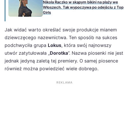
Nikola Raczko w skąpym bikini na plaży we
Włoszech. Tak wypoczywa po odejściu z Top
Girls
Jak widać warto określać swoje produkcje mianem
dziewczęcego nazewnictwa. Ten sposób na sukces
podchwyciła grupa
Lokus
, która swój najnowszy
utwór zatytułowała „
Dorotka
”. Nazwa piosenki nie jest
jednak jedyną zaletą tej premiery. O samej piosence
również można powiedzieć wiele dobrego.
REKLAMA