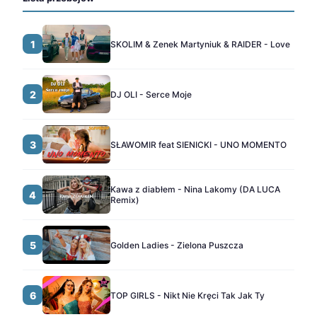
1
SKOLIM & Zenek Martyniuk & RAIDER - Love
2
DJ OLI - Serce Moje
3
SŁAWOMIR feat SIENICKI - UNO MOMENTO
Kawa z diabłem - Nina Lakomy (DA LUCA
4
Remix)
5
Golden Ladies - Zielona Puszcza
6
TOP GIRLS - Nikt Nie Kręci Tak Jak Ty