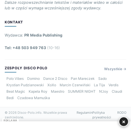
Dalsze rozpowszechnianie tekstów i materiałów wideo w całości
lub w części wymaga wcześniejszej zgody wydawcy.
KONTAKT
Wydawca:
PR Media Publishing
Tel: +48 503 949 763
(10-16)
ZESPOŁY DISCO POLO
Wszystkie →
Polo Vibes
Domino
Dance 2 Disco
Pan Mareczek
Sado
Krystian Pudzianowski
XoXo
Marcin Czerwiński
La Tija
Verdis
Beat Magic
Kapela Roy
Maestro
SUMMER NIGHT
N’Joy
Claudi
Bedi
Czadowa Mamuśka
© 2026 Disco-Polo.info. Wszelkie prawa
Regulamin
Polityka
RODO
zastrzeżone.
prywatności
×
REKLAMA