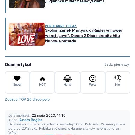
„Ogień we mnie" z teledyskiem!
POPULARNE TERAZ
Skolim, Zenek Martyniuk i Raider w nowej
wersji „Love". Dance 2 Disco zrobił z hitu
klubową petardę
Oceń artykuł
Bądź pierwszy!
❤️
🔥
😂
😮
👎
Super
HOT
Haha
Wow
Nie
Zobacz TOP 20 disco polo
22 maja 2020, 11:10
Data publikacji:
Adam Begier
Autor:
Dziennikarz muzyczny i redaktor naczelny Disco-Polo.info. W branży disco
polo od 2012 roku. Publikuje również wybranie artykuły na Onet.pl oraz
WP.pl