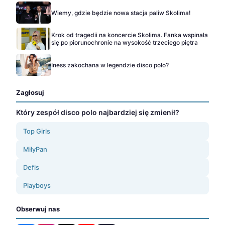
Wiemy, gdzie będzie nowa stacja paliw Skolima!
Krok od tragedii na koncercie Skolima. Fanka wspinała
się po piorunochronie na wysokość trzeciego piętra
Iness zakochana w legendzie disco polo?
Zagłosuj
Który zespół disco polo najbardziej się zmienił?
Top Girls
MiłyPan
Defis
Playboys
Obserwuj nas