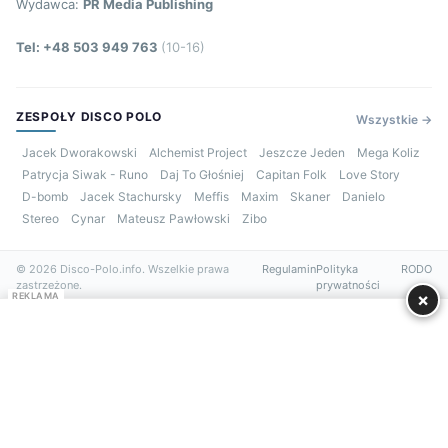
Wydawca:
PR Media Publishing
Tel: +48 503 949 763
(10-16)
ZESPOŁY DISCO POLO
Wszystkie →
Jacek Dworakowski
Alchemist Project
Jeszcze Jeden
Mega Koliz
Patrycja Siwak - Runo
Daj To Głośniej
Capitan Folk
Love Story
D-bomb
Jacek Stachursky
Meffis
Maxim
Skaner
Danielo
Stereo
Cynar
Mateusz Pawłowski
Zibo
© 2026 Disco-Polo.info. Wszelkie prawa
Regulamin
Polityka
RODO
zastrzeżone.
prywatności
×
REKLAMA