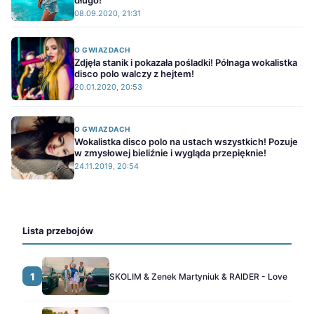
długo!
08.09.2020, 21:31
O GWIAZDACH
Zdjęła stanik i pokazała pośladki! Półnaga wokalistka
disco polo walczy z hejtem!
20.01.2020, 20:53
O GWIAZDACH
Wokalistka disco polo na ustach wszystkich! Pozuje
w zmysłowej bieliźnie i wygląda przepięknie!
24.11.2019, 20:54
Lista przebojów
1
SKOLIM & Zenek Martyniuk & RAIDER - Love