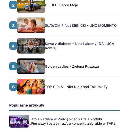
2
DJ OLI - Serce Moje
3
SŁAWOMIR feat SIENICKI - UNO MOMENTO
Kawa z diabłem - Nina Lakomy (DA LUCA
4
Remix)
5
Golden Ladies - Zielona Puszcza
6
TOP GIRLS - Nikt Nie Kręci Tak Jak Ty
Popularne artykuły
Lato z Radiem w Poddębicach z falą krytyki.
„Pierwszy i ostatni raz", a koncertu zabrakło w TVP2