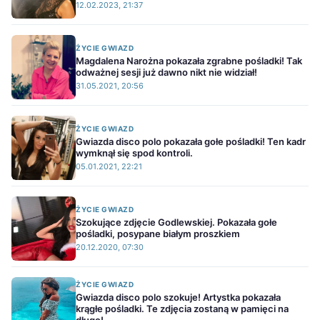
12.02.2023, 21:37
ŻYCIE GWIAZD
Magdalena Narożna pokazała zgrabne pośladki! Tak
odważnej sesji już dawno nikt nie widział!
31.05.2021, 20:56
ŻYCIE GWIAZD
Gwiazda disco polo pokazała gołe pośladki! Ten kadr
wymknął się spod kontroli.
05.01.2021, 22:21
ŻYCIE GWIAZD
Szokujące zdjęcie Godlewskiej. Pokazała gołe
pośladki, posypane białym proszkiem
20.12.2020, 07:30
ŻYCIE GWIAZD
Gwiazda disco polo szokuje! Artystka pokazała
krągłe pośladki. Te zdjęcia zostaną w pamięci na