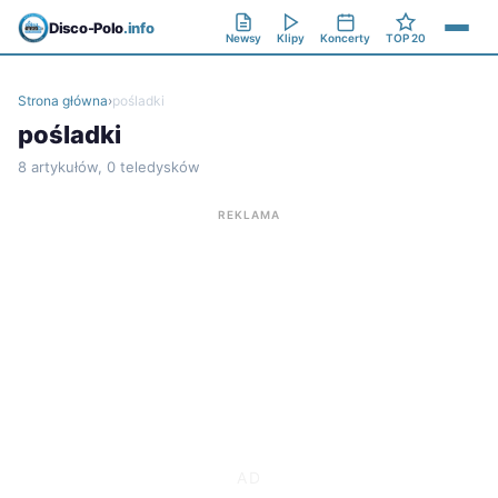
Disco-Polo
.info
Newsy
Klipy
Koncerty
TOP 20
Strona główna
›
pośladki
pośladki
8 artykułów, 0 teledysków
REKLAMA