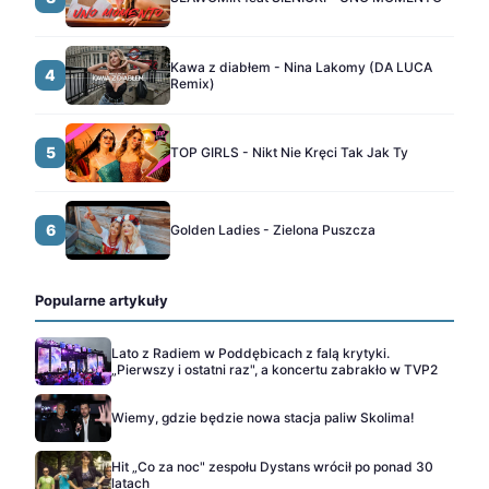
Kawa z diabłem - Nina Lakomy (DA LUCA
4
Remix)
5
TOP GIRLS - Nikt Nie Kręci Tak Jak Ty
6
Golden Ladies - Zielona Puszcza
Popularne artykuły
Lato z Radiem w Poddębicach z falą krytyki.
„Pierwszy i ostatni raz", a koncertu zabrakło w TVP2
Wiemy, gdzie będzie nowa stacja paliw Skolima!
Hit „Co za noc" zespołu Dystans wrócił po ponad 30
latach