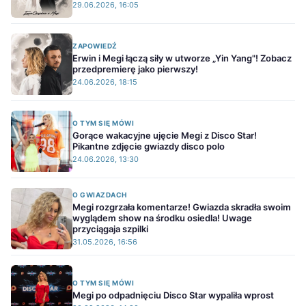
29.06.2026, 16:05
ZAPOWIEDŹ
Erwin i Megi łączą siły w utworze „Yin Yang"! Zobacz
przedpremierę jako pierwszy!
24.06.2026, 18:15
O TYM SIĘ MÓWI
Gorące wakacyjne ujęcie Megi z Disco Star!
Pikantne zdjęcie gwiazdy disco polo
24.06.2026, 13:30
O GWIAZDACH
Megi rozgrzała komentarze! Gwiazda skradła swoim
wyglądem show na środku osiedla! Uwage
przyciągaja szpilki
31.05.2026, 16:56
O TYM SIĘ MÓWI
Megi po odpadnięciu Disco Star wypaliła wprost