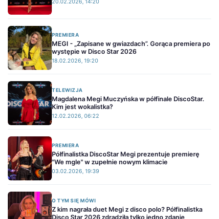
20.02.2026, 14:20
PREMIERA
MEGI - „Zapisane w gwiazdach”. Gorąca premiera po
występie w Disco Star 2026
18.02.2026, 19:20
TELEWIZJA
Magdalena Megi Muczyńska w półfinale DiscoStar.
Kim jest wokalistka?
12.02.2026, 06:22
PREMIERA
Półfinalistka DiscoStar Megi prezentuje premierę
"We mgle" w zupełnie nowym klimacie
03.02.2026, 19:39
O TYM SIĘ MÓWI
Z kim nagrała duet Megi z disco polo? Półfinalistka
Disco Star 2026 zdradziła tylko jedno zdanie