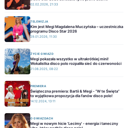
02.02.2026, 21:33
TELEWIZJA
Kim jest Megi Magdalena Muczyńska – uczestniczka
programu Disco Star 2026
29.01.2026, 11:30
ŻYCIE GWIAZD
Megi pokazała wszystko w ultrakrótkiej mini!
Wokalistka disco polo rozpaliła sieć do czerwoności
21.08.2025, 08:22
PREMIERA
Świąteczna premiera: Bartii & Megi - ”W te Święta”
to wyjątkowa propozycja dla fanów disco polo!
14.12.2024, 13:11
O GWIAZDACH
Megi w nowym hicie 'Lecimy' - energia i taneczny