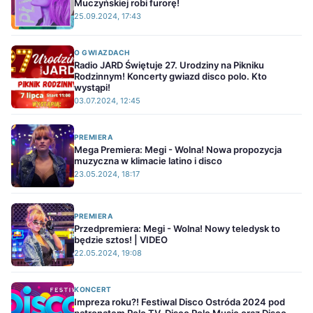
Muczyńskiej robi furorę!
25.09.2024, 17:43
O GWIAZDACH
Radio JARD Świętuje 27. Urodziny na Pikniku
Rodzinnym! Koncerty gwiazd disco polo. Kto
wystąpi!
03.07.2024, 12:45
PREMIERA
Mega Premiera: Megi - Wolna! Nowa propozycja
muzyczna w klimacie latino i disco
23.05.2024, 18:17
PREMIERA
Przedpremiera: Megi - Wolna! Nowy teledysk to
będzie sztos! | VIDEO
22.05.2024, 19:08
KONCERT
Impreza roku?! Festiwal Disco Ostróda 2024 pod