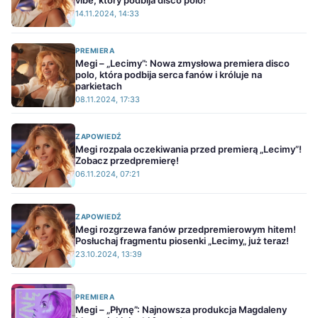
vibe, który podbija disco polo!
14.11.2024, 14:33
PREMIERA
Megi – „Lecimy”: Nowa zmysłowa premiera disco
polo, która podbija serca fanów i króluje na
parkietach
08.11.2024, 17:33
ZAPOWIEDŹ
Megi rozpala oczekiwania przed premierą „Lecimy”!
Zobacz przedpremierę!
06.11.2024, 07:21
ZAPOWIEDŹ
Megi rozgrzewa fanów przedpremierowym hitem!
Posłuchaj fragmentu piosenki „Lecimy„ już teraz!
23.10.2024, 13:39
PREMIERA
Megi – „Płynę”: Najnowsza produkcja Magdaleny