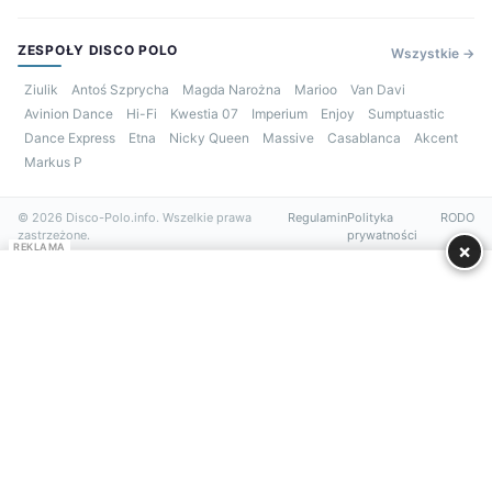
ZESPOŁY DISCO POLO
Wszystkie →
Ziulik
Antoś Szprycha
Magda Narożna
Marioo
Van Davi
Avinion Dance
Hi-Fi
Kwestia 07
Imperium
Enjoy
Sumptuastic
Dance Express
Etna
Nicky Queen
Massive
Casablanca
Akcent
Markus P
© 2026 Disco-Polo.info. Wszelkie prawa
Regulamin
Polityka
RODO
zastrzeżone.
prywatności
×
REKLAMA