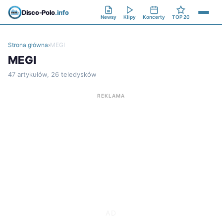
Disco-Polo
.info
Newsy
Klipy
Koncerty
TOP 20
Strona główna
›
MEGI
MEGI
47 artykułów, 26 teledysków
REKLAMA