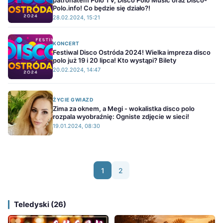
patronatem Polo TV, Disco Polo Music oraz Disco-
Polo.info! Co będzie się działo?!
28.02.2024, 15:21
KONCERT
Festiwal Disco Ostróda 2024! Wielka impreza disco
polo już 19 i 20 lipca! Kto wystąpi? Bilety
20.02.2024, 14:47
ŻYCIE GWIAZD
Zima za oknem, a Megi - wokalistka disco polo
rozpala wyobraźnię: Ogniste zdjęcie w sieci!
19.01.2024, 08:30
1
2
Teledyski (26)