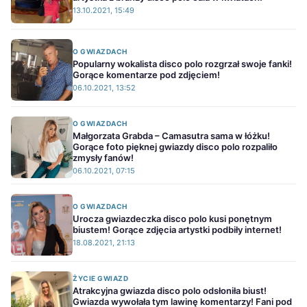
13.10.2021, 15:49
O GWIAZDACH
Popularny wokalista disco polo rozgrzał swoje fanki!
Gorące komentarze pod zdjęciem!
06.10.2021, 13:52
O GWIAZDACH
Małgorzata Grabda – Camasutra sama w łóżku!
Gorące foto pięknej gwiazdy disco polo rozpaliło
zmysły fanów!
06.10.2021, 07:15
O GWIAZDACH
Urocza gwiazdeczka disco polo kusi ponętnym
biustem! Gorące zdjęcia artystki podbiły internet!
18.08.2021, 21:13
ŻYCIE GWIAZD
Atrakcyjna gwiazda disco polo odsłoniła biust!
Gwiazda wywołała tym lawinę komentarzy! Fani pod