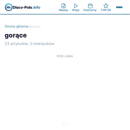
Disco-Polo
.info
Newsy
Klipy
Koncerty
TOP 20
Strona główna
›
gorące
gorące
23 artykułów, 0 teledysków
REKLAMA