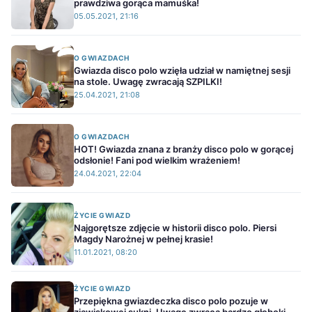
prawdziwa gorąca mamuśka!
05.05.2021, 21:16
O GWIAZDACH
Gwiazda disco polo wzięła udział w namiętnej sesji
na stole. Uwagę zwracają SZPILKI!
25.04.2021, 21:08
O GWIAZDACH
HOT! Gwiazda znana z branży disco polo w gorącej
odsłonie! Fani pod wielkim wrażeniem!
24.04.2021, 22:04
ŻYCIE GWIAZD
Najgorętsze zdjęcie w historii disco polo. Piersi
Magdy Narożnej w pełnej krasie!
11.01.2021, 08:20
ŻYCIE GWIAZD
Przepiękna gwiazdeczka disco polo pozuje w