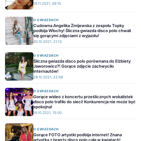
19.11.2021, 09:15
O GWIAZDACH
Cudowna Angelika Żmijewska z zespołu Topky
podbija Włochy! Śliczna gwiazda disco polo chwali
się gorącymi zdjęciami z wyjazdu!
30.10.2021, 21:13
O GWIAZDACH
Śliczna gwiazda disco polo porównana do Elżbiety
Jaworowicz?! Gorące zdjęcie zachwyciło
internautów!
28.10.2021, 22:08
O GWIAZDACH
Gorące wideo z koncertu prześlicznych wokalistek
disco polo trafiło do sieci! Konkurencja nie może być
spokojna!
19.10.2021, 15:00
O GWIAZDACH
Gorące FOTO artystki podbija internet! Znana
artystka z branży disco polo cała w kwiatach!