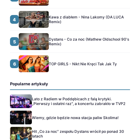
Kawa z diabłem - Nina Lakomy (DA LUCA
4
Remix)
Dystans - Co za noc (Mathew Oldschool 90's
5
Remix)
6
TOP GIRLS - Nikt Nie Kręci Tak Jak Ty
Popularne artykuły
Lato z Radiem w Poddębicach z falą krytyki.
„Pierwszy i ostatni raz", a koncertu zabrakło w TVP2
Wiemy, gdzie będzie nowa stacja paliw Skolima!
Hit „Co za noc" zespołu Dystans wrócił po ponad 30
latach