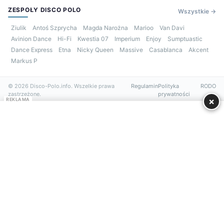
ZESPOŁY DISCO POLO
Wszystkie →
Ziulik
Antoś Szprycha
Magda Narożna
Marioo
Van Davi
Avinion Dance
Hi-Fi
Kwestia 07
Imperium
Enjoy
Sumptuastic
Dance Express
Etna
Nicky Queen
Massive
Casablanca
Akcent
Markus P
© 2026 Disco-Polo.info. Wszelkie prawa
Regulamin
Polityka
RODO
zastrzeżone.
prywatności
×
REKLAMA