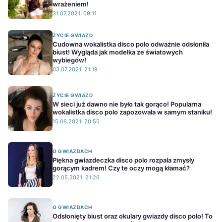
wrażeniem!
31.07.2021, 09:11
ŻYCIE GWIAZD
Cudowna wokalistka disco polo odważnie odsłoniła
biust! Wygląda jak modelka ze światowych
wybiegów!
03.07.2021, 21:19
ŻYCIE GWIAZD
W sieci już dawno nie było tak gorąco! Popularna
wokalistka disco polo zapozowała w samym staniku!
15.06.2021, 20:55
O GWIAZDACH
Piękna gwiazdeczka disco polo rozpala zmysły
gorącym kadrem! Czy te oczy mogą kłamać?
22.05.2021, 21:26
O GWIAZDACH
Odsłonięty biust oraz okulary gwiazdy disco polo! To