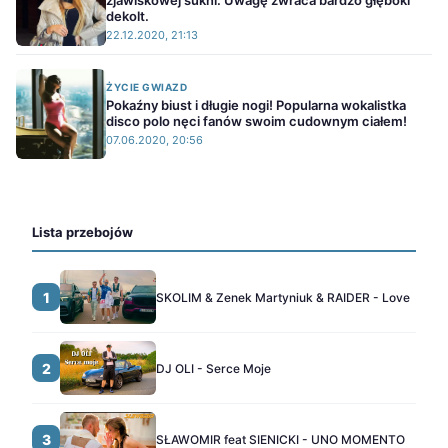
zjawiskowej sukni. Uwagę zwraca bardzo głęboki
dekolt.
22.12.2020, 21:13
ŻYCIE GWIAZD
Pokaźny biust i długie nogi! Popularna wokalistka
disco polo nęci fanów swoim cudownym ciałem!
07.06.2020, 20:56
Lista przebojów
1
SKOLIM & Zenek Martyniuk & RAIDER - Love
2
DJ OLI - Serce Moje
3
SŁAWOMIR feat SIENICKI - UNO MOMENTO