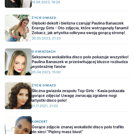
10.06.2023, 19:26
ŻYCIE GWIAZD
Głęboki dekolt i bielizna czarują! Paulina Banaszek
Energy Girls - Oto zdjęcia, które wstrząsnęły fanami!
Zobacz, jak artystka odkrywa swoją gorącą stronę!
30.05.2023, 21:25
O GWIAZDACH
Seksowna wokalistka disco polo pokazuje wszystko!
Paulina Banaszek w prześwitującej bluzce rozbudza
wyobraźnię fanów
05.04.2023, 15:00
ŻYCIE GWIAZD
Śliczna gwiazda zespołu Top Girls - Kasia pokazała
gorące zdjęcia! Uwagę zwracają zgrabne nogi
artystki disco polo!
21.11.2021, 21:02
KONCERT
Gorące zdjęcie znanej wokalistki disco polo trafiło
do sieci ”Piękny masz biust”