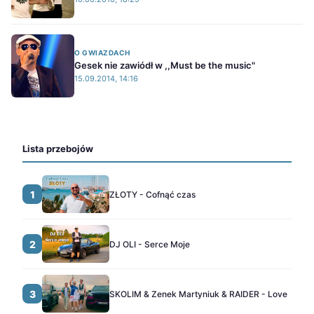
O GWIAZDACH
Gesek nie zawiódł w ,,Must be the music"
15.09.2014, 14:16
Lista przebojów
1
ZŁOTY - Cofnąć czas
2
DJ OLI - Serce Moje
3
SKOLIM & Zenek Martyniuk & RAIDER - Love