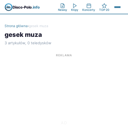
Disco-Polo
.info
Newsy
Klipy
Koncerty
TOP 20
Strona główna
›
gesek muza
gesek muza
3 artykułów, 0 teledysków
REKLAMA