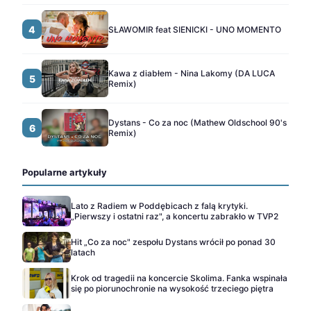
4
SŁAWOMIR feat SIENICKI - UNO MOMENTO
Kawa z diabłem - Nina Lakomy (DA LUCA
5
Remix)
Dystans - Co za noc (Mathew Oldschool 90's
6
Remix)
Popularne artykuły
Lato z Radiem w Poddębicach z falą krytyki.
„Pierwszy i ostatni raz", a koncertu zabrakło w TVP2
Hit „Co za noc" zespołu Dystans wrócił po ponad 30
latach
Krok od tragedii na koncercie Skolima. Fanka wspinała
się po piorunochronie na wysokość trzeciego piętra