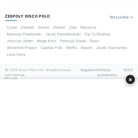
ZESPOŁY DISCO POLO
Wszystkie →
Cynar
Danielo
Stereo
Skaner
Zibo
Racisova
Mateusz Pawłowski
Jacek Dworakowski
Daj To Głośniej
Jeszcze Jeden
Mega Koliz
Patrycja Siwak - Runo
Alchemist Project
Capitan Folk
Meffis
Maxim
Jacek Stachursky
Love Story
© 2026 Disco-Polo.info. Wszelkie prawa
Regulamin
Polityka
RODO
zastrzeżone.
prywatności
×
REKLAMA