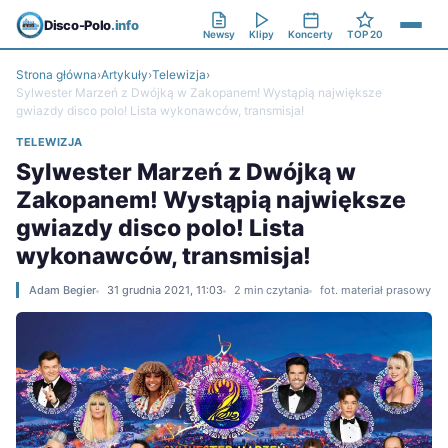
Disco-Polo
.info
Newsy
Klipy
Koncerty
TOP 20
Strona główna
›
Artykuły
›
Telewizja
›
Sylwester Marzeń z Dwójką w Zakopanem! Wystąpią największe
gwiazdy disco polo! Lista wykonawców, transmisja!
TELEWIZJA
Sylwester Marzeń z Dwójką w
Zakopanem! Wystąpią największe
gwiazdy disco polo! Lista
wykonawców, transmisja!
Adam Begier
31 grudnia 2021, 11:03
2 min czytania
fot. materiał prasowy