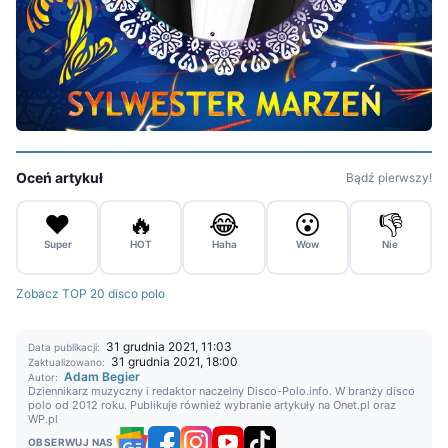
Oceń artykuł
Bądź pierwszy!
❤️
🔥
😂
😮
👎
Super
HOT
Haha
Wow
Nie
Zobacz TOP 20 disco polo
31 grudnia 2021, 11:03
Data publikacji:
31 grudnia 2021, 18:00
Zaktualizowano:
Adam Begier
Autor:
Dziennikarz muzyczny i redaktor naczelny Disco-Polo.info. W branży disco
polo od 2012 roku. Publikuje również wybranie artykuły na Onet.pl oraz
WP.pl
OBSERWUJ NAS