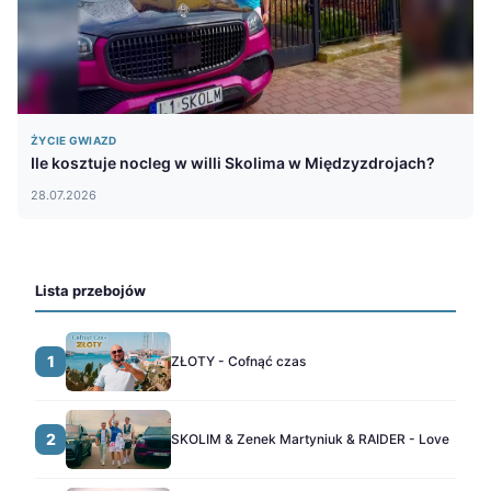
ŻYCIE GWIAZD
Ile kosztuje nocleg w willi Skolima w Międzyzdrojach?
28.07.2026
Lista przebojów
1
ZŁOTY - Cofnąć czas
2
SKOLIM & Zenek Martyniuk & RAIDER - Love