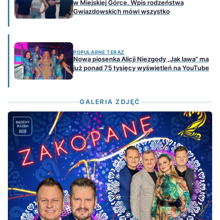
w Miejskiej Górce. Wpis rodzeństwa
Gwiazdowskich mówi wszystko
POPULARNE TERAZ
Nowa piosenka Alicji Niezgody „Jak lawa" ma
już ponad 75 tysięcy wyświetleń na YouTube
GALERIA ZDJĘĆ