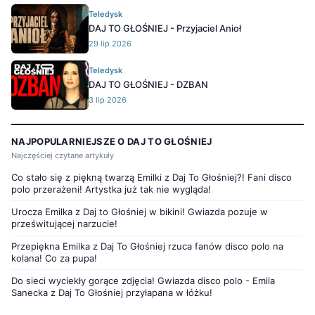
Teledysk
DAJ TO GŁOŚNIEJ - Przyjaciel Anioł
29 lip 2026
Teledysk
DAJ TO GŁOŚNIEJ - DZBAN
3 lip 2026
NAJPOPULARNIEJSZE O DAJ TO GŁOŚNIEJ
Najczęściej czytane artykuły
Co stało się z piękną twarzą Emilki z Daj To Głośniej?! Fani disco
polo przerażeni! Artystka już tak nie wygląda!
Urocza Emilka z Daj to Głośniej w bikini! Gwiazda pozuje w
prześwitującej narzucie!
Przepiękna Emilka z Daj To Głośniej rzuca fanów disco polo na
kolana! Co za pupa!
Do sieci wyciekły gorące zdjęcia! Gwiazda disco polo - Emila
Sanecka z Daj To Głośniej przyłapana w łóżku!