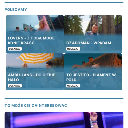
POLECAMY
LOVERS - Z TOBĄ MOGĘ
KONIE KRAŚĆ
CZADOMAN - WPADAM
OGLĄDAJ
OGLĄDAJ
AMBU-LANS - DO CIEBIE
TO JEST TO - DIAMENT W
HALO
POLU
OGLĄDAJ
OGLĄDAJ
TO MOŻE CIĘ ZAINTERESOWAĆ