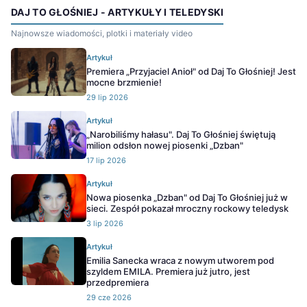
DAJ TO GŁOŚNIEJ - ARTYKUŁY I TELEDYSKI
Najnowsze wiadomości, plotki i materiały video
Artykuł
Premiera „Przyjaciel Anioł" od Daj To Głośniej! Jest
mocne brzmienie!
29 lip 2026
Artykuł
„Narobiliśmy hałasu". Daj To Głośniej świętują
milion odsłon nowej piosenki „Dzban"
17 lip 2026
Artykuł
Nowa piosenka „Dzban" od Daj To Głośniej już w
sieci. Zespół pokazał mroczny rockowy teledysk
3 lip 2026
Artykuł
Emilia Sanecka wraca z nowym utworem pod
szyldem EMILA. Premiera już jutro, jest
przedpremiera
29 cze 2026