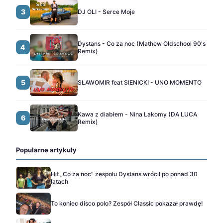
3
DJ OLI - Serce Moje
Dystans - Co za noc (Mathew Oldschool 90's
4
Remix)
5
SŁAWOMIR feat SIENICKI - UNO MOMENTO
Kawa z diabłem - Nina Lakomy (DA LUCA
6
Remix)
Popularne artykuły
Hit „Co za noc" zespołu Dystans wrócił po ponad 30
latach
To koniec disco polo? Zespół Classic pokazał prawdę!