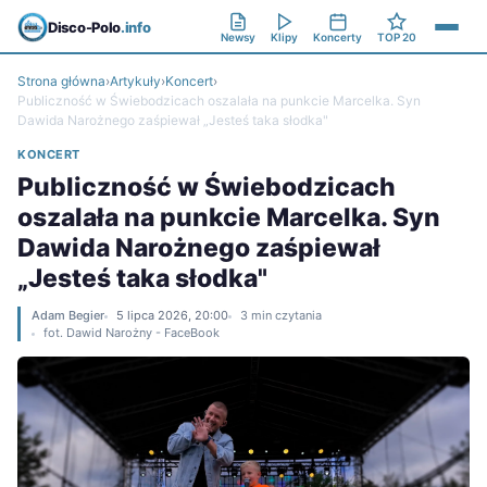
Disco-Polo
.info
Newsy
Klipy
Koncerty
TOP 20
Strona główna
›
Artykuły
›
Koncert
›
Publiczność w Świebodzicach oszalała na punkcie Marcelka. Syn
Dawida Narożnego zaśpiewał „Jesteś taka słodka"
KONCERT
Publiczność w Świebodzicach
oszalała na punkcie Marcelka. Syn
Dawida Narożnego zaśpiewał
„Jesteś taka słodka"
Adam Begier
5 lipca 2026, 20:00
3 min czytania
fot. Dawid Narożny - FaceBook