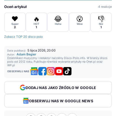
Oceń artykuł
4 reakcje
❤️
🔥
😂
😮
👎
Super
HOT
Haha
Wow
Nie
2
1
1
Zobacz TOP 20 disco polo
5 lipca 2026, 20:00
Data publikacji:
Adam Begier
Autor:
Dziennikarz muzyczny i redaktor naczelny Disco-Polo.info. W branży disco
polo od 2012 roku. Publikuje również wybranie artykuły na Onet.pl oraz
WP.pl
OBSERWUJ NAS
DODAJ NAS JAKO ŹRÓDŁO W GOOGLE
OBSERWUJ NAS W GOOGLE NEWS