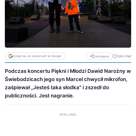
Dodaj nas do ulubionych w Google
Zgłoś błąd
Udostępnij
Podczas koncertu Piękni i Młodzi Dawid Narożny w
Świebodzicach jego syn Marcel chwycił mikrofon,
zaśpiewał „Jesteś taka słodka" i zszedł do
publiczności. Jest nagranie.
REKLAMA