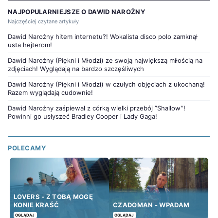
NAJPOPULARNIEJSZE O DAWID NAROŻNY
Najczęściej czytane artykuły
Dawid Narożny hitem internetu?! Wokalista disco polo zamknął
usta hejterom!
Dawid Narożny (Piękni i Młodzi) ze swoją największą miłością na
zdjęciach! Wyglądają na bardzo szczęśliwych
Dawid Narożny (Piękni i Młodzi) w czułych objęciach z ukochaną!
Razem wyglądają cudownie!
Dawid Narożny zaśpiewał z córką wielki przebój ”Shallow”!
Powinni go usłyszeć Bradley Cooper i Lady Gaga!
POLECAMY
LOVERS - Z TOBĄ MOGĘ
KONIE KRAŚĆ
CZADOMAN - WPADAM
OGLĄDAJ
OGLĄDAJ