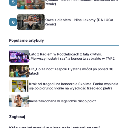
5
Remix)
Kawa z diabłem - Nina Lakomy (DA LUCA
6
Remix)
Popularne artykuły
Lato z Radiem w Poddębicach z falą krytyki.
„Pierwszy i ostatni raz", a koncertu zabrakło w TVP2
Hit „Co za noc" zespołu Dystans wrócił po ponad 30
latach
Krok od tragedii na koncercie Skolima. Fanka wspinała
się po piorunochronie na wysokość trzeciego piętra
Iness zakochana w legendzie disco polo?
Zagłosuj
Który wokal męski w disco polo jest najlepszy?