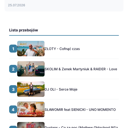
25.07.2026
Lista przebojów
1
ZŁOTY - Cofnąć czas
2
SKOLIM & Zenek Martyniuk & RAIDER - Love
3
DJ OLI - Serce Moje
4
SŁAWOMIR feat SIENICKI - UNO MOMENTO
Dystans - Co za noc (Mathew Oldschool 90's