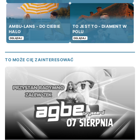
AMBU-LANS - DO CIEBIE
TO JEST TO - DIAMENT W
HALO
POLU
OGLĄDAJ
OGLĄDAJ
TO MOŻE CIĘ ZAINTERESOWAĆ