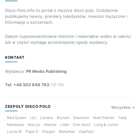
Disco-Polo.info to portal o muzyce disco polo. Codziennie
publikujemy newsy, premiery teledysków, nowości muzyczne i
informacje o koncertach.
Dalsze rozpowszechnianie tekstów i materiałów wideo w całości
lub w części wymaga wcześniejszej zgody wydawcy.
KONTAKT
Wydawca:
PR Media Publishing
Tel: +48 503 949 763
(10-16)
ZESPOŁY DISCO POLO
Wszystkie →
Red Queen
LILI
Lamaro
Brylant
Sławomir
Matt Palmer
Talip
Menelaos
Maczo
Intense
Lider
Don Vasyl
Long & Junior
Lucas M
Papa D
Dragan
Bahamas
Zajefajni