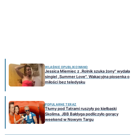
WŁAŚNIE OPUBLIKOWANO
Jessica Miemiec z „Rolnik szuka żony" wydała
singiel „Summer Love". Wakacyjna piosenka o
miłości bez teledysku
POPULARNE TERAZ
Tłumy pod Tatrami ruszyły po kiełbaski
Skolima. JBB Bałdyga podliczyło gorący
weekend w Nowym Targu