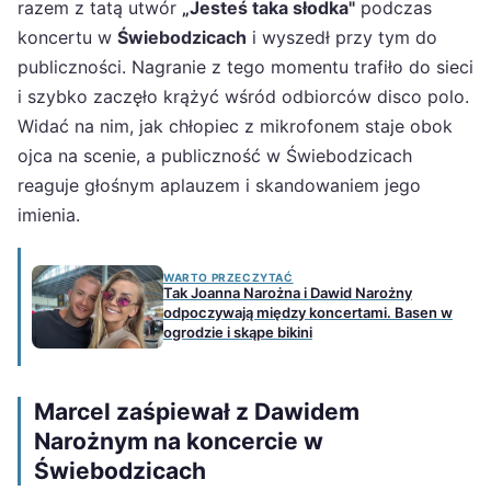
razem z tatą utwór
„Jesteś taka słodka"
podczas
koncertu w
Świebodzicach
i wyszedł przy tym do
publiczności. Nagranie z tego momentu trafiło do sieci
i szybko zaczęło krążyć wśród odbiorców disco polo.
Widać na nim, jak chłopiec z mikrofonem staje obok
ojca na scenie, a publiczność w Świebodzicach
reaguje głośnym aplauzem i skandowaniem jego
imienia.
WARTO PRZECZYTAĆ
Tak Joanna Narożna i Dawid Narożny
odpoczywają między koncertami. Basen w
ogrodzie i skąpe bikini
Marcel zaśpiewał z Dawidem
Narożnym na koncercie w
Świebodzicach