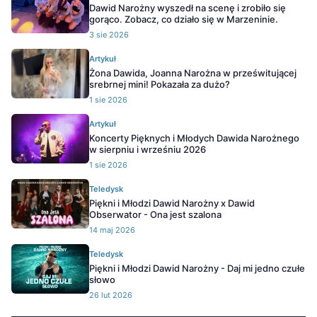
Dawid Narożny wyszedł na scenę i zrobiło się
gorąco. Zobacz, co działo się w Marzeninie.
3 sie 2026
Artykuł
Żona Dawida, Joanna Narożna w prześwitującej
srebrnej mini! Pokazała za dużo?
1 sie 2026
Artykuł
Koncerty Pięknych i Młodych Dawida Narożnego
w sierpniu i wrześniu 2026
1 sie 2026
Teledysk
Piękni i Młodzi Dawid Narożny x Dawid
Obserwator - Ona jest szalona
14 maj 2026
Teledysk
Piękni i Młodzi Dawid Narożny - Daj mi jedno czułe
słowo
26 lut 2026