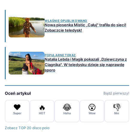
WŁAŚNIE OPUBLIKOWANO
Nowa piosenka Mistic „Całuj" trafiła do sieci!
Zobaczcie teledysk!
POPULARNE TERAZ
Natalia Lebda i Magik pokazali „Dziewczyna z
Ciągnika". W teledysku dzieje się naprawdę
sporo
Oceń artykuł
Bądź pierwszy!
❤️
🔥
😂
😮
👎
Super
HOT
Haha
Wow
Nie
Zobacz TOP 20 disco polo