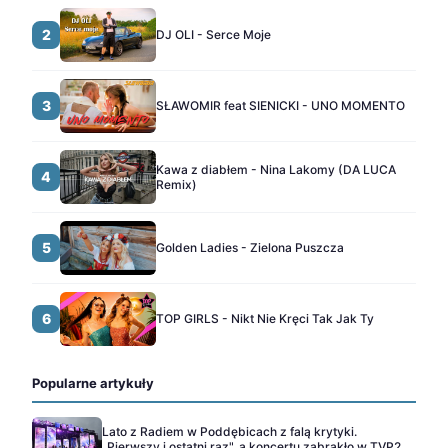
2
DJ OLI - Serce Moje
3
SŁAWOMIR feat SIENICKI - UNO MOMENTO
Kawa z diabłem - Nina Lakomy (DA LUCA
4
Remix)
5
Golden Ladies - Zielona Puszcza
6
TOP GIRLS - Nikt Nie Kręci Tak Jak Ty
Popularne artykuły
Lato z Radiem w Poddębicach z falą krytyki.
„Pierwszy i ostatni raz", a koncertu zabrakło w TVP2