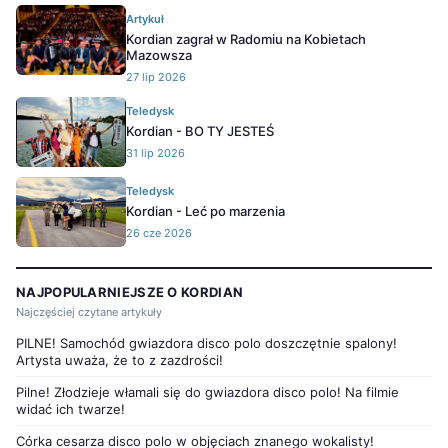
Artykuł
Kordian zagrał w Radomiu na Kobietach
Mazowsza
27 lip 2026
Teledysk
Kordian - BO TY JESTEŚ
31 lip 2026
Teledysk
Kordian - Leć po marzenia
26 cze 2026
NAJPOPULARNIEJSZE O KORDIAN
Najczęściej czytane artykuły
PILNE! Samochód gwiazdora disco polo doszczętnie spalony!
Artysta uważa, że to z zazdrości!
Pilne! Złodzieje włamali się do gwiazdora disco polo! Na filmie
widać ich twarze!
Córka cesarza disco polo w objęciach znanego wokalisty!