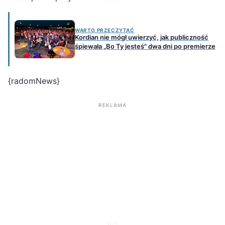
WARTO PRZECZYTAĆ
Kordian nie mógł uwierzyć, jak publiczność
śpiewała „Bo Ty jesteś" dwa dni po premierze
{radomNews}
REKLAMA