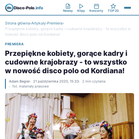
Disco-Polo
.info
Newsy
Klipy
Koncerty
TOP 20
Strona główna
›
Artykuły
›
Premiera
›
Przepiękne kobiety, gorące kadry i cudowne krajobrazy - to wszystko w
nowość disco polo od Kordiana!
PREMIERA
Przepiękne kobiety, gorące kadry i
cudowne krajobrazy - to wszystko
w nowość disco polo od Kordiana!
Adam Begier
21 października 2020, 15:33
2 min czytania
fot. materiały prasowe