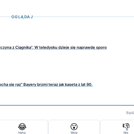
OGLĄDAJ
wczyna z Ciągnika". W teledysku dzieje się naprawdę sporo
ha się raz" Bayery brzmi teraz jak kaseta z lat 90.
Bądź
😂
😮
👎
Haha
Wow
Nie