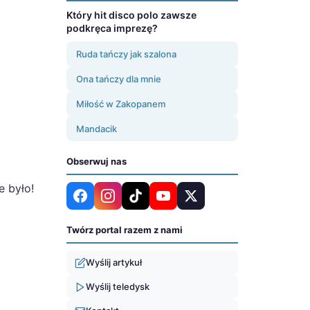
Który hit disco polo zawsze
podkręca imprezę?
Ruda tańczy jak szalona
Ona tańczy dla mnie
Miłość w Zakopanem
Mandacik
Obserwuj nas
e było!
Twórz portal razem z nami
Wyślij artykuł
Wyślij teledysk