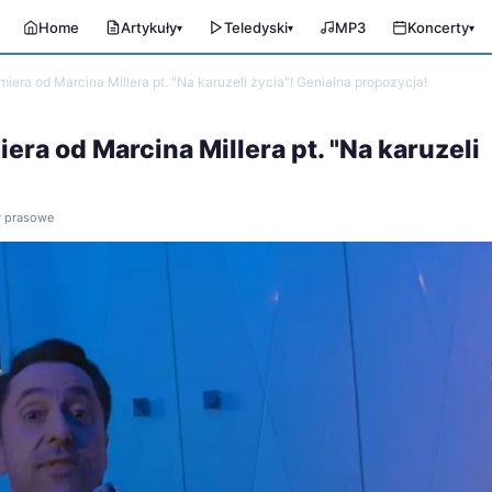
Home
Artykuły
Teledyski
MP3
Koncerty
▾
▾
▾
iera od Marcina Millera pt. "Na karuzeli życia"! Genialna propozycja!
ra od Marcina Millera pt. "Na karuzeli
ły prasowe