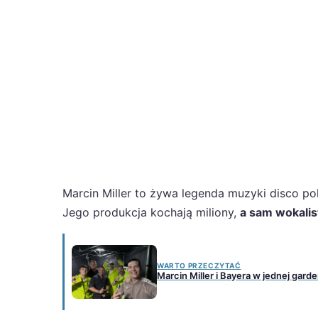
Marcin Miller to żywa legenda muzyki disco p
Jego produkcja kochają miliony,
a sam wokalis
WARTO PRZECZYTAĆ
Marcin Miller i Bayera w jednej gard