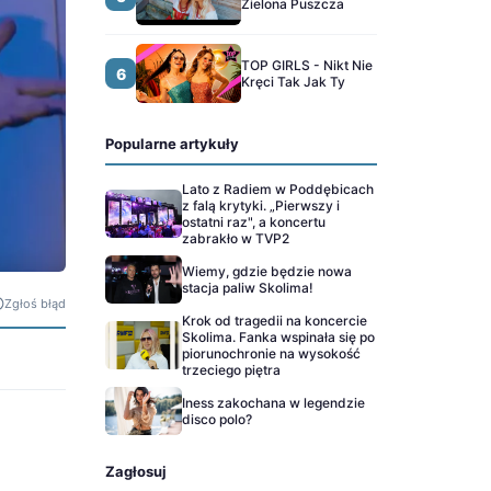
Zielona Puszcza
TOP GIRLS - Nikt Nie
6
Kręci Tak Jak Ty
Popularne artykuły
Lato z Radiem w Poddębicach
z falą krytyki. „Pierwszy i
ostatni raz", a koncertu
zabrakło w TVP2
Wiemy, gdzie będzie nowa
stacja paliw Skolima!
Zgłoś błąd
Krok od tragedii na koncercie
Skolima. Fanka wspinała się po
piorunochronie na wysokość
trzeciego piętra
Iness zakochana w legendzie
disco polo?
Zagłosuj