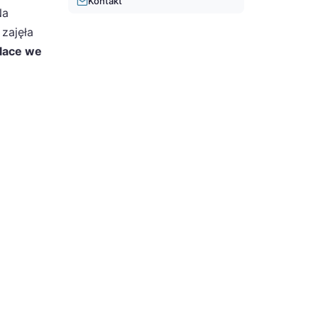
Kontakt
Na
 zajęła
alace we