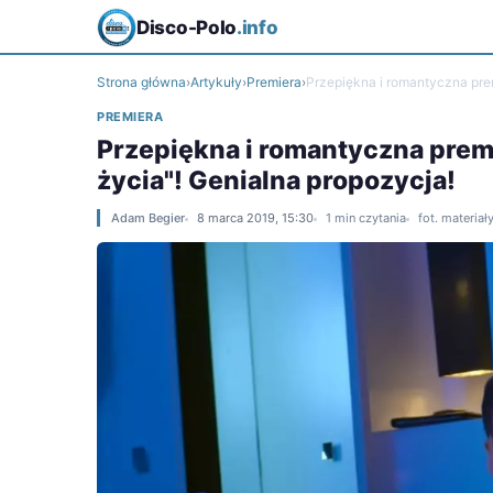
Disco-Polo
.info
Strona główna
›
Artykuły
›
Premiera
›
Przepiękna i romantyczna prem
PREMIERA
Przepiękna i romantyczna premie
życia"! Genialna propozycja!
Adam Begier
8 marca 2019, 15:30
1 min czytania
fot. materia