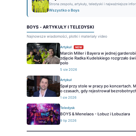
Strona zespołu, artykuły, teledyski i najważniejsze info
Wszystko o Boys
BOYS - ARTYKUŁY I TELEDYSKI
Najnowsze wiadomości, plotki i materiały video
Artykuł
NEW
Marcin Miller i Bayera w jednej garderobi
zdjęcie Radka Kudelskiego rozgrzało świ
polo
5 sie 2026
Artykuł
Spał przy stole w pracy po koncertach. M
o czasach, gdy rejestrował bezrobotnyc
1 sie 2026
Teledysk
BOYS & Menelaos - Łobuz i Łobuziara
9 lip 2026