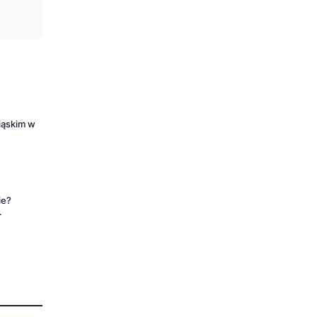
iąskim w
ie?
.