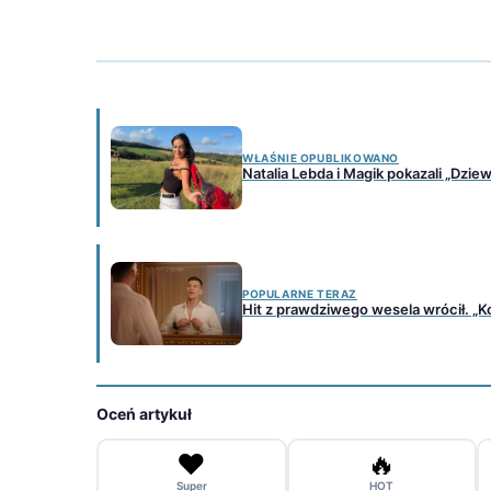
WŁAŚNIE OPUBLIKOWANO
Natalia Lebda i Magik pokazali „Dzie
POPULARNE TERAZ
Hit z prawdziwego wesela wrócił. „Koc
Oceń artykuł
❤️
🔥
Super
HOT