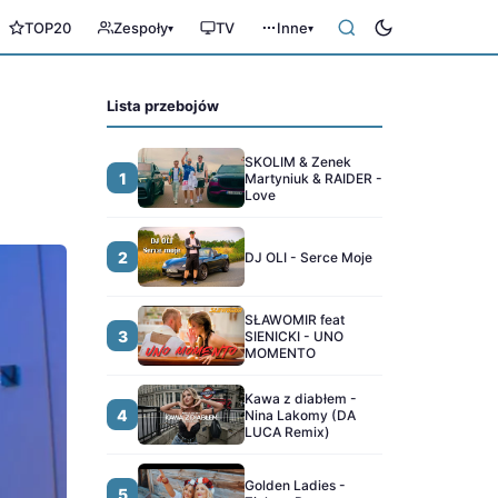
TOP20
Zespoły
TV
Inne
▾
▾
Lista przebojów
SKOLIM & Zenek
1
Martyniuk & RAIDER -
Love
2
DJ OLI - Serce Moje
SŁAWOMIR feat
3
SIENICKI - UNO
MOMENTO
Kawa z diabłem -
4
Nina Lakomy (DA
LUCA Remix)
Golden Ladies -
5