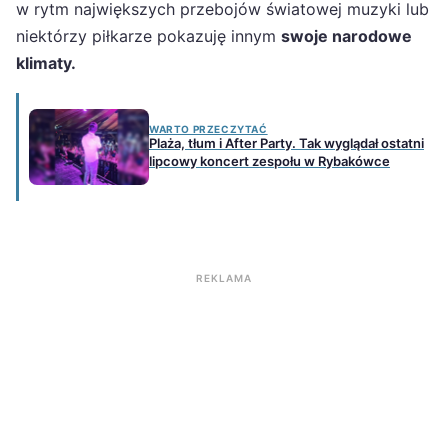
w rytm największych przebojów światowej muzyki lub
niektórzy piłkarze pokazuję innym
swoje narodowe
klimaty.
WARTO PRZECZYTAĆ
Plaża, tłum i After Party. Tak wyglądał ostatni
lipcowy koncert zespołu w Rybakówce
REKLAMA