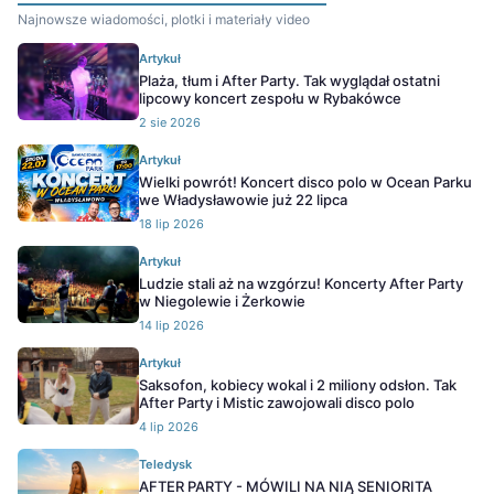
Najnowsze wiadomości, plotki i materiały video
Artykuł
Plaża, tłum i After Party. Tak wyglądał ostatni
lipcowy koncert zespołu w Rybakówce
2 sie 2026
Artykuł
Wielki powrót! Koncert disco polo w Ocean Parku
we Władysławowie już 22 lipca
18 lip 2026
Artykuł
Ludzie stali aż na wzgórzu! Koncerty After Party
w Niegolewie i Żerkowie
14 lip 2026
Artykuł
Saksofon, kobiecy wokal i 2 miliony odsłon. Tak
After Party i Mistic zawojowali disco polo
4 lip 2026
Teledysk
AFTER PARTY - MÓWILI NA NIĄ SENIORITA