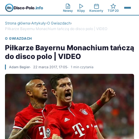
Disco-Polo
.info
Newsy
Klipy
Koncerty
TOP 20
Strona główna
›
Artykuły
›
O Gwiazdach
›
Piłkarze Bayernu Monachium tańczą do disco polo | VIDEO
O GWIAZDACH
Piłkarze Bayernu Monachium tańczą
do disco polo | VIDEO
Adam Begier
22 marca 2017, 17:05
1 min czytania