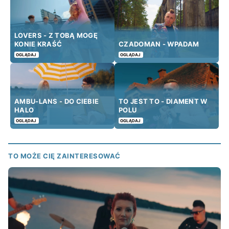
LOVERS - Z TOBĄ MOGĘ
KONIE KRAŚĆ
CZADOMAN - WPADAM
OGLĄDAJ
OGLĄDAJ
AMBU-LANS - DO CIEBIE
TO JEST TO - DIAMENT W
HALO
POLU
OGLĄDAJ
OGLĄDAJ
TO MOŻE CIĘ ZAINTERESOWAĆ