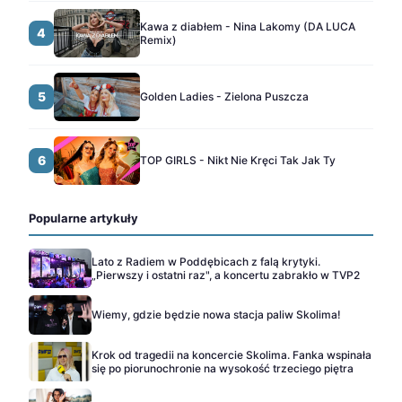
Kawa z diabłem - Nina Lakomy (DA LUCA
4
Remix)
5
Golden Ladies - Zielona Puszcza
6
TOP GIRLS - Nikt Nie Kręci Tak Jak Ty
Popularne artykuły
Lato z Radiem w Poddębicach z falą krytyki.
„Pierwszy i ostatni raz", a koncertu zabrakło w TVP2
Wiemy, gdzie będzie nowa stacja paliw Skolima!
Krok od tragedii na koncercie Skolima. Fanka wspinała
się po piorunochronie na wysokość trzeciego piętra