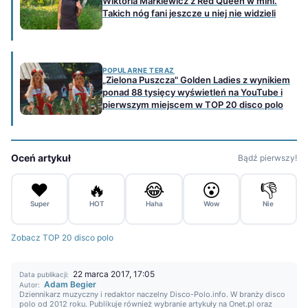
Wiktoria Markiewicz z Red Queen w mini.
Takich nóg fani jeszcze u niej nie widzieli
POPULARNE TERAZ
„Zielona Puszcza" Golden Ladies z wynikiem
ponad 88 tysięcy wyświetleń na YouTube i
pierwszym miejscem w TOP 20 disco polo
Oceń artykuł
Bądź pierwszy!
❤️
🔥
😂
😮
👎
Super
HOT
Haha
Wow
Nie
Zobacz TOP 20 disco polo
22 marca 2017, 17:05
Data publikacji:
Adam Begier
Autor:
Dziennikarz muzyczny i redaktor naczelny Disco-Polo.info. W branży disco
polo od 2012 roku. Publikuje również wybranie artykuły na Onet.pl oraz