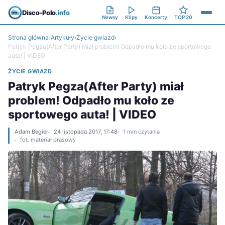
Disco-Polo
.info
Newsy
Klipy
Koncerty
TOP 20
Strona główna
›
Artykuły
›
Życie gwiazd
›
Patryk Pegza(After Party) miał problem! Odpadło mu koło ze sportowego
auta! | VIDEO
ŻYCIE GWIAZD
Patryk Pegza(After Party) miał
problem! Odpadło mu koło ze
sportowego auta! | VIDEO
Adam Begier
24 listopada 2017, 17:48
1 min czytania
fot. materiał prasowy