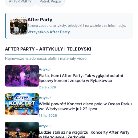
AFTER PARTY
Patryk Pegza
After Party
Strona zespołu, artykuły, teledyski i najważniejsze informacje.
Wszystko o After Party
AFTER PARTY - ARTYKUŁY I TELEDYSKI
Najnowsze wiadomości, plotki i materiały video
Artykuł
Plaża, tłum i After Party. Tak wyglądał ostatni
lipcowy koncert zespołu w Rybakówce
2 sie 2026
Artykuł
Wielki powrót! Koncert disco polo w Ocean Parku
we Władysławowie już 22 lipca
18 lip 2026
Artykuł
Ludzie stali aż na wzgórzu! Koncerty After Party
w Niegolewie i Żerkowie