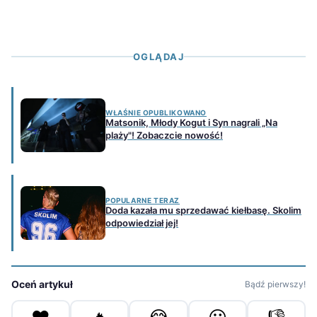
OGLĄDAJ
WŁAŚNIE OPUBLIKOWANO
Matsonik, Młody Kogut i Syn nagrali „Na
plaży"! Zobaczcie nowość!
POPULARNE TERAZ
Doda kazała mu sprzedawać kiełbasę. Skolim
odpowiedział jej!
Oceń artykuł
Bądź pierwszy!