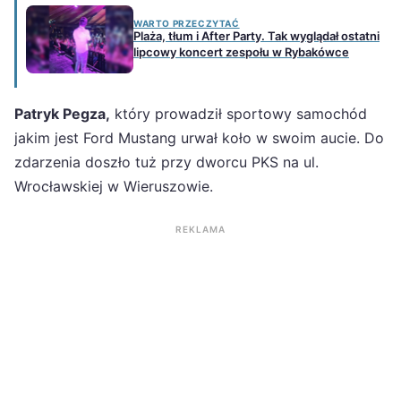
WARTO PRZECZYTAĆ
Plaża, tłum i After Party. Tak wyglądał ostatni
lipcowy koncert zespołu w Rybakówce
Patryk Pegza,
który prowadził sportowy samochód
jakim jest Ford Mustang urwał koło w swoim aucie. Do
zdarzenia doszło tuż przy dworcu PKS na ul.
Wrocławskiej w Wieruszowie.
REKLAMA