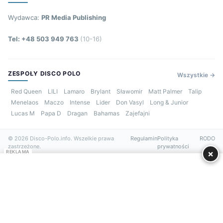
Wydawca:
PR Media Publishing
Tel: +48 503 949 763
(10-16)
ZESPOŁY DISCO POLO
Wszystkie →
Red Queen
LILI
Lamaro
Brylant
Sławomir
Matt Palmer
Talip
Menelaos
Maczo
Intense
Lider
Don Vasyl
Long & Junior
Lucas M
Papa D
Dragan
Bahamas
Zajefajni
© 2026 Disco-Polo.info. Wszelkie prawa
Regulamin
Polityka
RODO
zastrzeżone.
prywatności
×
REKLAMA