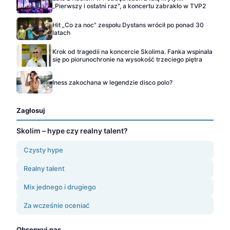
„Pierwszy i ostatni raz", a koncertu zabrakło w TVP2
Hit „Co za noc" zespołu Dystans wrócił po ponad 30
latach
Krok od tragedii na koncercie Skolima. Fanka wspinała
się po piorunochronie na wysokość trzeciego piętra
Iness zakochana w legendzie disco polo?
Zagłosuj
Skolim – hype czy realny talent?
Czysty hype
Realny talent
Mix jednego i drugiego
Za wcześnie oceniać
Obserwuj nas