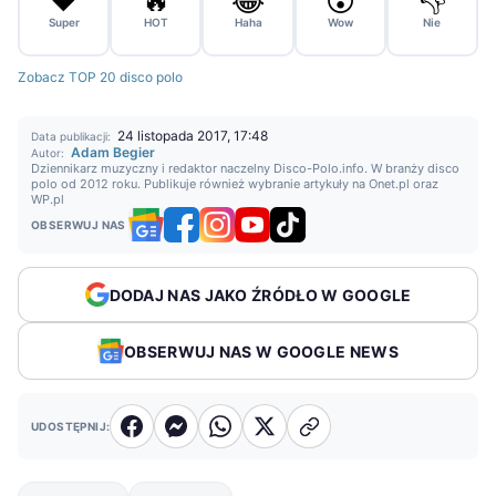
❤️
🔥
😂
😮
👎
Super
HOT
Haha
Wow
Nie
Zobacz TOP 20 disco polo
24 listopada 2017, 17:48
Data publikacji:
Adam Begier
Autor:
Dziennikarz muzyczny i redaktor naczelny Disco-Polo.info. W branży disco
polo od 2012 roku. Publikuje również wybranie artykuły na Onet.pl oraz
WP.pl
OBSERWUJ NAS
DODAJ NAS JAKO ŹRÓDŁO W GOOGLE
OBSERWUJ NAS W GOOGLE NEWS
UDOSTĘPNIJ: