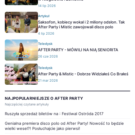
14 lip 2026
Artykuł
Saksofon, kobiecy wokal i 2 miliony odsłon. Tak
After Party i Mistic zawojowali disco polo
4 lip 2026
Teledysk
AFTER PARTY - MÓWILI NA NIĄ SENIORITA
26 cze 2026
Teledysk
After Party & Mistic - Dobrze Widziałeś Co Brałeś
21 mar 2026
NAJPOPULARNIEJSZE O AFTER PARTY
Najczęściej czytane artykuły
Ruszyła sprzedaż biletów na : Festiwal Ostróda 2017
Genialna premiera disco polo od After Party! Nowość to będzie
wielki wesel?! Posłuchajcie jako pierwsi!