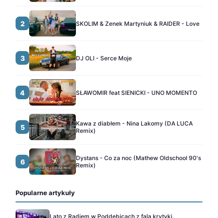
2
SKOLIM & Zenek Martyniuk & RAIDER - Love
3
DJ OLI - Serce Moje
4
SŁAWOMIR feat SIENICKI - UNO MOMENTO
Kawa z diabłem - Nina Lakomy (DA LUCA
5
Remix)
Dystans - Co za noc (Mathew Oldschool 90's
6
Remix)
Popularne artykuły
Lato z Radiem w Poddębicach z falą krytyki.