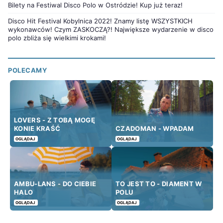
Bilety na Festiwal Disco Polo w Ostródzie! Kup już teraz!
Disco Hit Festival Kobylnica 2022! Znamy listę WSZYSTKICH
wykonawców! Czym ZASKOCZĄ?! Największe wydarzenie w disco
polo zbliża się wielkimi krokami!
POLECAMY
LOVERS - Z TOBĄ MOGĘ
KONIE KRAŚĆ
CZADOMAN - WPADAM
OGLĄDAJ
OGLĄDAJ
AMBU-LANS - DO CIEBIE
TO JEST TO - DIAMENT W
HALO
POLU
OGLĄDAJ
OGLĄDAJ