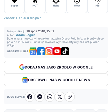
❤️
🔥
😂
😮
👎
Super
HOT
Haha
Wow
Nie
Zobacz TOP 20 disco polo
16 lipca 2018, 15:31
Data publikacji:
Adam Begier
Autor:
Dziennikarz muzyczny i redaktor naczelny Disco-Polo.info. W branży disco
polo od 2012 roku. Publikuje również wybranie artykuły na Onet.pl oraz
WP.pl
OBSERWUJ NAS
DODAJ NAS JAKO ŹRÓDŁO W GOOGLE
OBSERWUJ NAS W GOOGLE NEWS
UDOSTĘPNIJ: