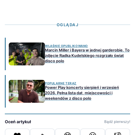
OGLĄDAJ
WŁAŚNIE OPUBLIKOWANO
Marcin Miller i Bayera w jednej garderobie. To
zdjęcie Radka Kudelskiego rozgrzało świat
disco polo
POPULARNE TERAZ
Power Play koncerty sierpień i wrzesień
2026. Pełna lista dat, miejscowości i
weekendów z disco polo
Oceń artykuł
Bądź pierwszy!