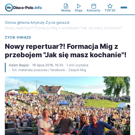
Disco-Polo
.info
Newsy
Klipy
Koncerty
TOP 20
Strona główna
›
Artykuły
›
Życie gwiazd
›
Nowy repertuar?! Formacja Mig z przebojem "Jak się masz kochanie"!
ŻYCIE GWIAZD
Nowy repertuar?! Formacja Mig z
przebojem "Jak się masz kochanie"!
Adam Begier
16 lipca 2018, 15:31
1 min czytania
fot. materiały prasowe / facebook - Zespół Mig