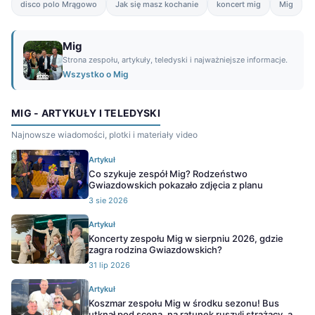
disco polo Mrągowo
Jak się masz kochanie
koncert mig
Mig
Mig
Strona zespołu, artykuły, teledyski i najważniejsze informacje.
Wszystko o Mig
MIG - ARTYKUŁY I TELEDYSKI
Najnowsze wiadomości, plotki i materiały video
Artykuł
Co szykuje zespół Mig? Rodzeństwo
Gwiazdowskich pokazało zdjęcia z planu
3 sie 2026
Artykuł
Koncerty zespołu Mig w sierpniu 2026, gdzie
zagra rodzina Gwiazdowskich?
31 lip 2026
Artykuł
Koszmar zespołu Mig w środku sezonu! Bus
utknął pod sceną, na ratunek ruszyli strażacy, a