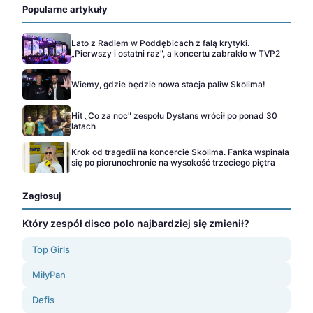
Popularne artykuły
Lato z Radiem w Poddębicach z falą krytyki.
„Pierwszy i ostatni raz", a koncertu zabrakło w TVP2
Wiemy, gdzie będzie nowa stacja paliw Skolima!
Hit „Co za noc" zespołu Dystans wrócił po ponad 30
latach
Krok od tragedii na koncercie Skolima. Fanka wspinała
się po piorunochronie na wysokość trzeciego piętra
Zagłosuj
Który zespół disco polo najbardziej się zmienił?
Top Girls
MiłyPan
Defis