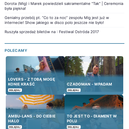
Dorota (Mig) i Marek powiedzieli sakramentalne "Tak" | Ceremonia
była piękna!
Genialny przebój pt. ”Co to za noc” zespołu Mig jest już w
internecie! Show jakiego w disco polo jeszcze nie było!
Ruszyła sprzedaż biletów na : Festiwal Ostróda 2017
POLECAMY
LOVERS - Z TOBĄ MOGĘ
KONIE KRAŚĆ
CZADOMAN - WPADAM
OGLĄDAJ
OGLĄDAJ
AMBU-LANS - DO CIEBIE
TO JEST TO - DIAMENT W
HALO
POLU
OGLĄDAJ
OGLĄDAJ