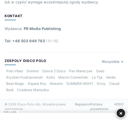
lub w części wymaga wcześniejszej zgody wydawcy.
KONTAKT
Wydawca:
PR Media Publishing
Tel: +48 503 949 763
(10-16)
ZESPOŁY DISCO POLO
Wszystkie →
Polo Vibes
Domino
Dance 2 Disco
Pan Mareczek
Sado
Krystian Pudzianowski
XoXo
Marcin Czerwiński
La Tija
Verdis
Beat Magic
Kapela Roy
Maestro
SUMMER NIGHT
N’Joy
Claudi
Bedi
Czadowa Mamuśka
© 2026 Disco-Polo.info. Wszelkie prawa
Regulamin
Polityka
RODO
zastrzeżone.
prywatności
×
REKLAMA