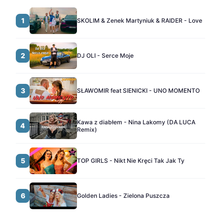
1
SKOLIM & Zenek Martyniuk & RAIDER - Love
2
DJ OLI - Serce Moje
3
SŁAWOMIR feat SIENICKI - UNO MOMENTO
Kawa z diabłem - Nina Lakomy (DA LUCA
4
Remix)
5
TOP GIRLS - Nikt Nie Kręci Tak Jak Ty
6
Golden Ladies - Zielona Puszcza