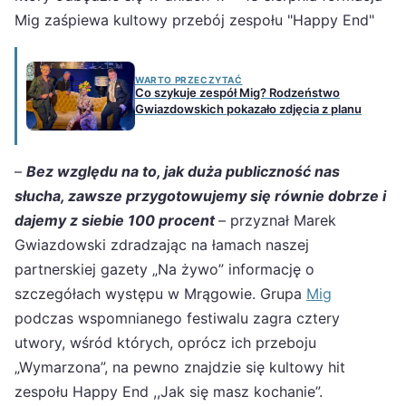
Mig zaśpiewa kultowy przebój zespołu "Happy End"
WARTO PRZECZYTAĆ
Co szykuje zespół Mig? Rodzeństwo
Gwiazdowskich pokazało zdjęcia z planu
–
Bez względu na to, jak duża publiczność nas
słucha, zawsze przygotowujemy się równie dobrze i
dajemy z siebie 100 procent
– przyznał Marek
Gwiazdowski zdradzając na łamach naszej
partnerskiej gazety „Na żywo” informację o
szczegółach występu w Mrągowie. Grupa
Mig
podczas wspomnianego festiwalu zagra cztery
utwory, wśród których, oprócz ich przeboju
„Wymarzona”, na pewno znajdzie się kultowy hit
zespołu Happy End ,,Jak się masz kochanie”.