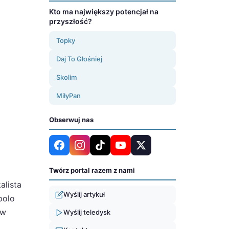
Kto ma największy potencjał na
przyszłość?
Topky
Daj To Głośniej
Skolim
MiłyPan
Obserwuj nas
Twórz portal razem z nami
alista
Wyślij artykuł
polo
 w
Wyślij teledysk