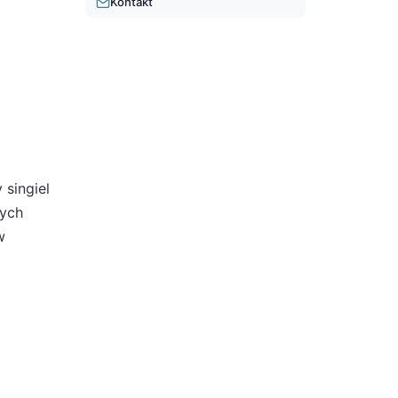
Kontakt
 singiel
nych
w