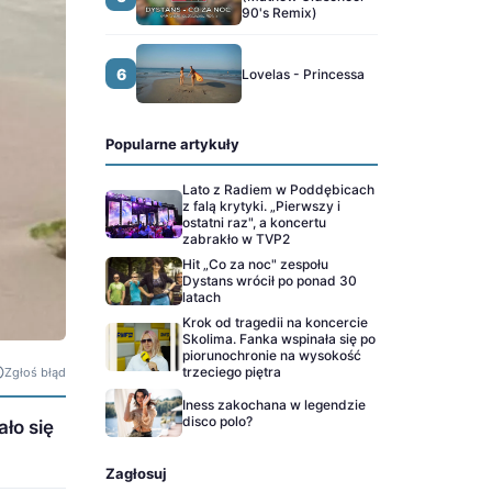
90's Remix)
6
Lovelas - Princessa
Popularne artykuły
Lato z Radiem w Poddębicach
z falą krytyki. „Pierwszy i
ostatni raz", a koncertu
zabrakło w TVP2
Hit „Co za noc" zespołu
Dystans wrócił po ponad 30
latach
Krok od tragedii na koncercie
Skolima. Fanka wspinała się po
piorunochronie na wysokość
trzeciego piętra
Zgłoś błąd
Iness zakochana w legendzie
disco polo?
ło się
Zagłosuj