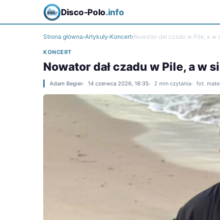
Disco-Polo
.info
Strona główna
›
Artykuły
›
Koncert
›
Nowator dał czadu w Pile, a w 
KONCERT
Nowator dał czadu w Pile, a w s
Adam Begier
14 czerwca 2026, 18:35
2 min czytania
fot. mate