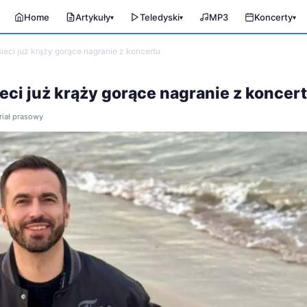
Home
Artykuły
Teledyski
MP3
Koncerty
▾
▾
▾
sieci już krąży gorące nagranie z koncertu
ieci już krąży gorące nagranie z koncer
riał prasowy