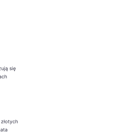
ują się
ach
 złotych
lata