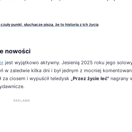
czuły punkt, słuchacze piszą, że to historia z ich życia
je nowości
or
jest wyjątkowo aktywny. Jesienią 2025 roku jego solowy
eń w zaledwie kilka dni i był jednym z mocniej komentowa
ł za ciosem i wypuścił teledysk
„Przez życie leć"
nagrany 
wydawnicze.
REKLAMA