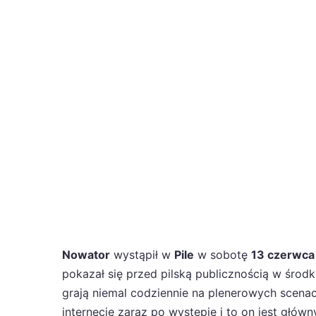
Nowator
wystąpił w
Pile
w sobotę
13 czerwca
pokazał się przed pilską publicznością w śro
grają niemal codziennie na plenerowych scenac
internecie zaraz po występie i to on jest głów