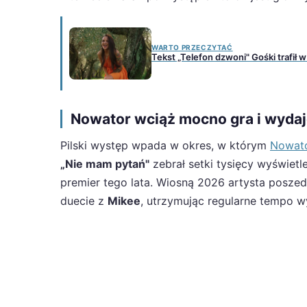
WARTO PRZECZYTAĆ
Tekst „Telefon dzwoni" Gośki trafił w 
Nowator wciąż mocno gra i wyda
Pilski występ wpada w okres, w którym
Nowat
„Nie mam pytań"
zebrał setki tysięcy wyświetl
premier tego lata. Wiosną 2026 artysta poszed
duecie z
Mikee
, utrzymując regularne tempo 