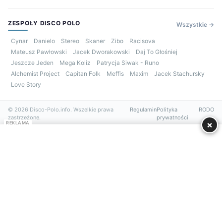
ZESPOŁY DISCO POLO
Wszystkie →
Cynar
Danielo
Stereo
Skaner
Zibo
Racisova
Mateusz Pawłowski
Jacek Dworakowski
Daj To Głośniej
Jeszcze Jeden
Mega Koliz
Patrycja Siwak - Runo
Alchemist Project
Capitan Folk
Meffis
Maxim
Jacek Stachursky
Love Story
© 2026 Disco-Polo.info. Wszelkie prawa
Regulamin
Polityka
RODO
zastrzeżone.
prywatności
×
REKLAMA