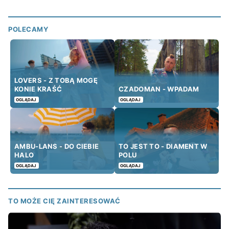
POLECAMY
LOVERS - Z TOBĄ MOGĘ
KONIE KRAŚĆ
CZADOMAN - WPADAM
OGLĄDAJ
OGLĄDAJ
AMBU-LANS - DO CIEBIE
TO JEST TO - DIAMENT W
HALO
POLU
OGLĄDAJ
OGLĄDAJ
TO MOŻE CIĘ ZAINTERESOWAĆ