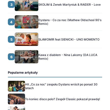
3
SKOLIM & Zenek Martyniuk & RAIDER - Love
Dystans - Co za noc (Mathew Oldschool 90's
4
Remix)
5
SŁAWOMIR feat SIENICKI - UNO MOMENTO
Kawa z diabłem - Nina Lakomy (DA LUCA
6
Remix)
Popularne artykuły
Hit „Co za noc" zespołu Dystans wrócił po ponad 30
latach
To koniec disco polo? Zespół Classic pokazał prawdę!