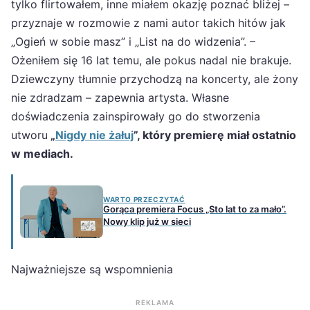
tylko flirtowałem, inne miałem okazję poznać bliżej –
przyznaje w rozmowie z nami autor takich hitów jak
„Ogień w sobie masz” i „List na do widzenia”. –
Ożeniłem się 16 lat temu, ale pokus nadal nie brakuje.
Dziewczyny tłumnie przychodzą na koncerty, ale żony
nie zdradzam – zapewnia artysta. Własne
doświadczenia zainspirowały go do stworzenia
utworu
„
Nigdy nie żałuj
”, który premierę miał ostatnio
w mediach.
WARTO PRZECZYTAĆ
Gorąca premiera Focus „Sto lat to za mało”.
Nowy klip już w sieci
Najważniejsze są wspomnienia
REKLAMA