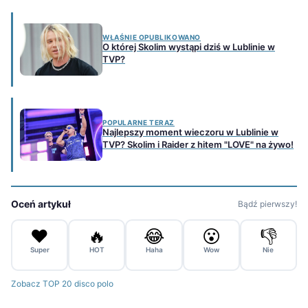
WŁAŚNIE OPUBLIKOWANO
O której Skolim wystąpi dziś w Lublinie w
TVP?
POPULARNE TERAZ
Najlepszy moment wieczoru w Lublinie w
TVP? Skolim i Raider z hitem "LOVE" na żywo!
Oceń artykuł
Bądź pierwszy!
❤️
🔥
😂
😮
👎
Super
HOT
Haha
Wow
Nie
Zobacz TOP 20 disco polo