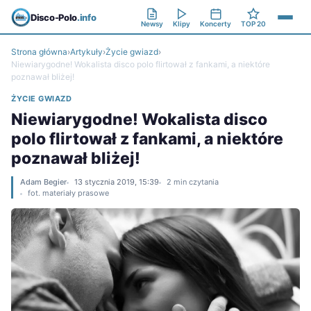
Disco-Polo
.info
Newsy
Klipy
Koncerty
TOP 20
Strona główna
›
Artykuły
›
Życie gwiazd
›
Niewiarygodne! Wokalista disco polo flirtował z fankami, a niektóre
poznawał bliżej!
ŻYCIE GWIAZD
Niewiarygodne! Wokalista disco
polo flirtował z fankami, a niektóre
poznawał bliżej!
Adam Begier
13 stycznia 2019, 15:39
2 min czytania
fot. materiały prasowe