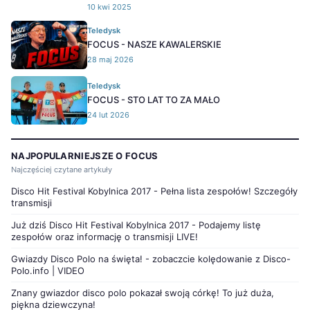
10 kwi 2025
Teledysk
FOCUS - NASZE KAWALERSKIE
28 maj 2026
Teledysk
FOCUS - STO LAT TO ZA MAŁO
24 lut 2026
NAJPOPULARNIEJSZE O FOCUS
Najczęściej czytane artykuły
Disco Hit Festival Kobylnica 2017 - Pełna lista zespołów! Szczegóły
transmisji
Już dziś Disco Hit Festival Kobylnica 2017 - Podajemy listę
zespołów oraz informację o transmisji LIVE!
Gwiazdy Disco Polo na święta! - zobaczcie kolędowanie z Disco-
Polo.info | VIDEO
Znany gwiazdor disco polo pokazał swoją córkę! To już duża,
piękna dziewczyna!