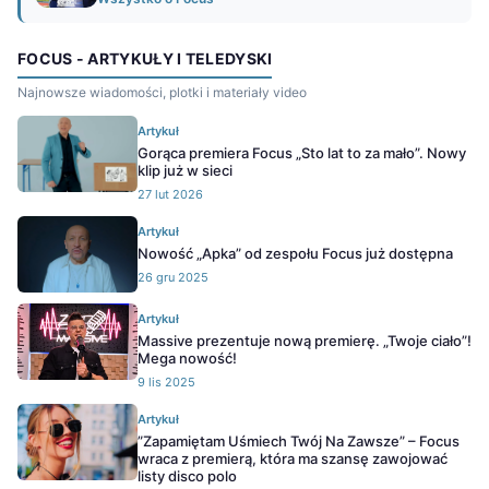
FOCUS - ARTYKUŁY I TELEDYSKI
Najnowsze wiadomości, plotki i materiały video
Artykuł
Gorąca premiera Focus „Sto lat to za mało”. Nowy
klip już w sieci
27 lut 2026
Artykuł
Nowość „Apka” od zespołu Focus już dostępna
26 gru 2025
Artykuł
Massive prezentuje nową premierę. „Twoje ciało”!
Mega nowość!
9 lis 2025
Artykuł
”Zapamiętam Uśmiech Twój Na Zawsze” – Focus
wraca z premierą, która ma szansę zawojować
listy disco polo