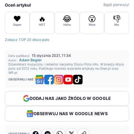
Oceń artykuł
Bądź pierwszy!
❤️
🔥
😂
😮
👎
Super
HOT
Haha
Wow
Nie
Zobacz TOP 20 disco polo
15 stycznia 2021, 11:34
Data publikacji:
Adam Begier
Autor:
Dziennikarz muzyczny i redaktor naczelny Disco-Polo.info. W branży disco
polo od 2012 roku. Publikuje również wybranie artykuły na Onet.pl oraz
WP.pl
OBSERWUJ NAS
DODAJ NAS JAKO ŹRÓDŁO W GOOGLE
OBSERWUJ NAS W GOOGLE NEWS
UDOSTĘPNIJ: