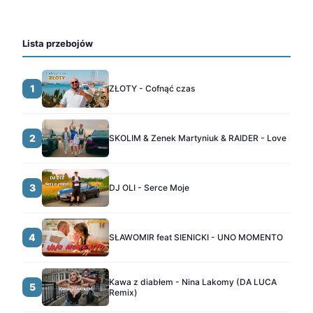
Lista przebojów
1
ZŁOTY - Cofnąć czas
2
SKOLIM & Zenek Martyniuk & RAIDER - Love
3
DJ OLI - Serce Moje
4
SŁAWOMIR feat SIENICKI - UNO MOMENTO
Kawa z diabłem - Nina Lakomy (DA LUCA
5
Remix)