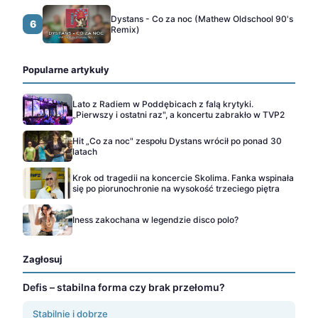
Dystans - Co za noc (Mathew Oldschool 90's
6
Remix)
Popularne artykuły
Lato z Radiem w Poddębicach z falą krytyki.
„Pierwszy i ostatni raz", a koncertu zabrakło w TVP2
Hit „Co za noc" zespołu Dystans wrócił po ponad 30
latach
Krok od tragedii na koncercie Skolima. Fanka wspinała
się po piorunochronie na wysokość trzeciego piętra
Iness zakochana w legendzie disco polo?
Zagłosuj
Defis – stabilna forma czy brak przełomu?
Stabilnie i dobrze