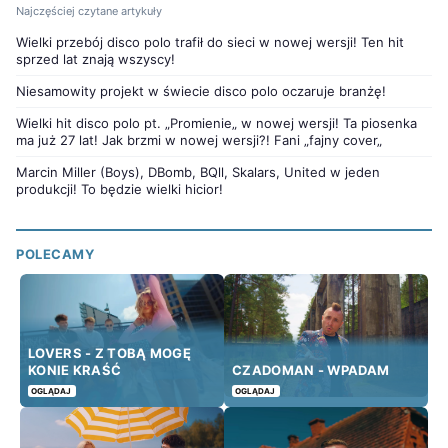
Najczęściej czytane artykuły
Wielki przebój disco polo trafił do sieci w nowej wersji! Ten hit
sprzed lat znają wszyscy!
Niesamowity projekt w świecie disco polo oczaruje branżę!
Wielki hit disco polo pt. „Promienie„ w nowej wersji! Ta piosenka
ma już 27 lat! Jak brzmi w nowej wersji?! Fani „fajny cover„
Marcin Miller (Boys), DBomb, BQll, Skalars, United w jeden
produkcji! To będzie wielki hicior!
POLECAMY
LOVERS - Z TOBĄ MOGĘ
KONIE KRAŚĆ
CZADOMAN - WPADAM
OGLĄDAJ
OGLĄDAJ