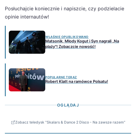
Posłuchajcie koniecznie i napiszcie, czy podzielacie
opinie internautów!
WŁAŚNIE OPUBLIKOWANO
Matsonik, Młody Kogut i Syn nagrali „Na
plaży"! Zobaczcie nowość!
POPULARNE TERAZ
Robert Klatt na ramówce Polsatu!
OGLĄDAJ
Zobacz teledysk "Skalars & Dance 2 Disco - Na zawsze razem"