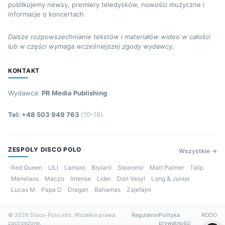
publikujemy newsy, premiery teledysków, nowości muzyczne i
informacje o koncertach.
Dalsze rozpowszechnianie tekstów i materiałów wideo w całości
lub w części wymaga wcześniejszej zgody wydawcy.
KONTAKT
Wydawca:
PR Media Publishing
Tel: +48 503 949 763
(10-16)
ZESPOŁY DISCO POLO
Wszystkie →
Red Queen
LILI
Lamaro
Brylant
Sławomir
Matt Palmer
Talip
Menelaos
Maczo
Intense
Lider
Don Vasyl
Long & Junior
Lucas M
Papa D
Dragan
Bahamas
Zajefajni
© 2026 Disco-Polo.info. Wszelkie prawa
Regulamin
Polityka
RODO
zastrzeżone.
prywatności