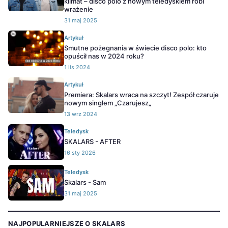
klimat – disco polo z nowym teledyskiem robi
wrażenie
31 maj 2025
Artykuł
Smutne pożegnania w świecie disco polo: kto
opuścił nas w 2024 roku?
1 lis 2024
Artykuł
Premiera: Skalars wraca na szczyt! Zespół czaruje
nowym singlem „Czarujesz„
13 wrz 2024
Teledysk
SKALARS - AFTER
16 sty 2026
Teledysk
Skalars - Sam
31 maj 2025
NAJPOPULARNIEJSZE O SKALARS