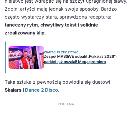
niełatwo jest wdrapać się na szczyt upragnionej sławy.
Zdolni artyści mają jednak swoje sposoby. Bardzo
często wystarczy stara, sprawdzona receptura:
taneczny rytm, chwytliwy tekst i solidnie
zrealizowany klip.
WARTO PRZECZYTAĆ
Zespół MASSiVE odpalił „Płakałaś 2026" i
parkiet już oszalał! Mega premiera
Taka sztuka z pewnością powiodła się duetowi
Skalars i
Dance 2 Disco
.
REKLAMA