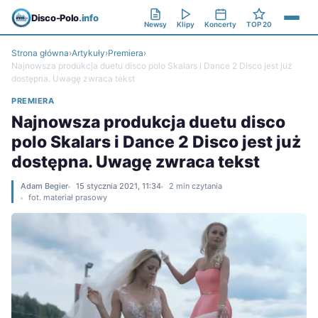
Disco-Polo
.info
Newsy
Klipy
Koncerty
TOP 20
Strona główna
›
Artykuły
›
Premiera
›
Najnowsza produkcja duetu disco polo Skalars i Dance 2 Disco jest już
dostępna. Uwagę zwraca tekst
PREMIERA
Najnowsza produkcja duetu disco
polo Skalars i Dance 2 Disco jest już
dostępna. Uwagę zwraca tekst
Adam Begier
15 stycznia 2021, 11:34
2 min czytania
fot. materiał prasowy