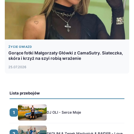
ŻYCIE GWIAZD
Gorące fotki Małgorzaty Główki z CamaSutry. Siateczka,
skóra i krzyż na szyi robią wrażenie
25.07.2026
Lista przebojów
1
DJ OLI - Serce Moje
2
SKOLIM & Zenek Martyniuk & RAIDER - Love