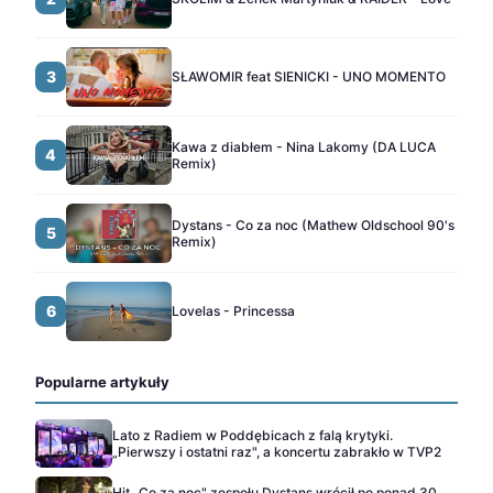
3
SŁAWOMIR feat SIENICKI - UNO MOMENTO
Kawa z diabłem - Nina Lakomy (DA LUCA
4
Remix)
Dystans - Co za noc (Mathew Oldschool 90's
5
Remix)
6
Lovelas - Princessa
Popularne artykuły
Lato z Radiem w Poddębicach z falą krytyki.
„Pierwszy i ostatni raz", a koncertu zabrakło w TVP2
Hit „Co za noc" zespołu Dystans wrócił po ponad 30