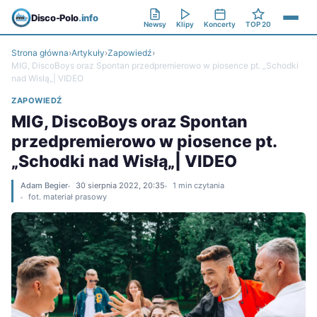
Disco-Polo
.info
Newsy
Klipy
Koncerty
TOP 20
Strona główna
›
Artykuły
›
Zapowiedź
›
MIG, DiscoBoys oraz Spontan przedpremierowo w piosence pt. „Schodki
nad Wisłą„| VIDEO
ZAPOWIEDŹ
MIG, DiscoBoys oraz Spontan
przedpremierowo w piosence pt.
„Schodki nad Wisłą„| VIDEO
Adam Begier
30 sierpnia 2022, 20:35
1 min czytania
fot. materiał prasowy