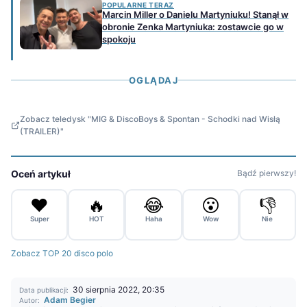
POPULARNE TERAZ
Marcin Miller o Danielu Martyniuku! Stanął w
obronie Zenka Martyniuka: zostawcie go w
spokoju
OGLĄDAJ
Zobacz teledysk "MIG & DiscoBoys & Spontan - Schodki nad Wisłą
(TRAILER)"
Oceń artykuł
Bądź pierwszy!
❤️
🔥
😂
😮
👎
Super
HOT
Haha
Wow
Nie
Zobacz TOP 20 disco polo
30 sierpnia 2022, 20:35
Data publikacji:
Adam Begier
Autor: