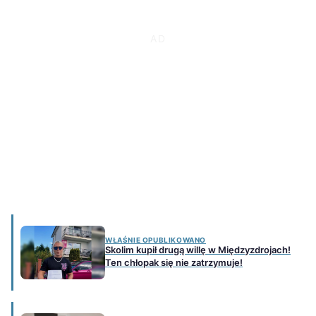
WŁAŚNIE OPUBLIKOWANO
Skolim kupił drugą willę w Międzyzdrojach!
Ten chłopak się nie zatrzymuje!