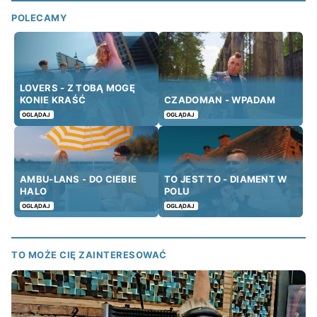
POLECAMY
LOVERS - Z TOBĄ MOGĘ
KONIE KRAŚĆ
CZADOMAN - WPADAM
OGLĄDAJ
OGLĄDAJ
AMBU-LANS - DO CIEBIE
TO JEST TO - DIAMENT W
HALO
POLU
OGLĄDAJ
OGLĄDAJ
TO MOŻE CIĘ ZAINTERESOWAĆ