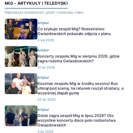
MIG - ARTYKUŁY I TELEDYSKI
Najnowsze wiadomości, plotki i materiały video
Artykuł
Co szykuje zespół Mig? Rodzeństwo
Gwiazdowskich pokazało zdjęcia z planu
3 sie 2026
Artykuł
Koncerty zespołu Mig w sierpniu 2026, gdzie
zagra rodzina Gwiazdowskich?
31 lip 2026
Artykuł
Koszmar zespołu Mig w środku sezonu! Bus
utknął pod sceną, na ratunek ruszyli strażacy, a
wcześniej złapali gumę
25 lip 2026
Artykuł
Gdzie zagra zespół Mig w lipcu 2026? Oto
wszystkie koncerty disco polo rodzeństwa
Gwiazdowskich
4 lip 2026