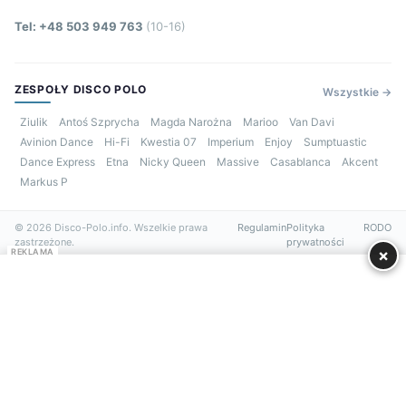
Tel: +48 503 949 763
(10-16)
ZESPOŁY DISCO POLO
Wszystkie →
Ziulik
Antoś Szprycha
Magda Narożna
Marioo
Van Davi
Avinion Dance
Hi-Fi
Kwestia 07
Imperium
Enjoy
Sumptuastic
Dance Express
Etna
Nicky Queen
Massive
Casablanca
Akcent
Markus P
© 2026 Disco-Polo.info. Wszelkie prawa
Regulamin
Polityka
RODO
zastrzeżone.
prywatności
×
REKLAMA