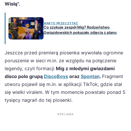
Wisłą".
WARTO PRZECZYTAĆ
Co szykuje zespół Mig? Rodzeństwo
Gwiazdowskich pokazało zdjęcia z planu
Jeszcze przed premierą piosenka wywołała ogromne
poruszenie w sieci m.in. ze względu na połączenie
legendy, czyli formacji
Mig z młodymi gwiazdami
disco polo grupą
DiscoBoys
oraz
Spontan
.
Fragment
utworu pojawił się m.in. w aplikacji TikTok, gdzie stał
się wielki viralem. W tym momencie powstało ponad 5
tysięcy nagrań do tej piosenki.
REKLAMA