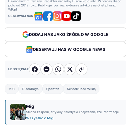
Dziennikarz muzyczny i redaktor naczelny Disco-Polo.info. W branży disco
polo od 2012 roku. Publikuje również wybranie artykuły na Onet.pl oraz
WP.pl
OBSERWUJ NAS
DODAJ NAS JAKO ŹRÓDŁO W GOOGLE
OBSERWUJ NAS W GOOGLE NEWS
UDOSTĘPNIJ:
MIG
DiscoBoys
Spontan
Schodki nad Wisłą
Mig
Strona zespołu, artykuły, teledyski i najważniejsze informacje.
Wszystko o Mig