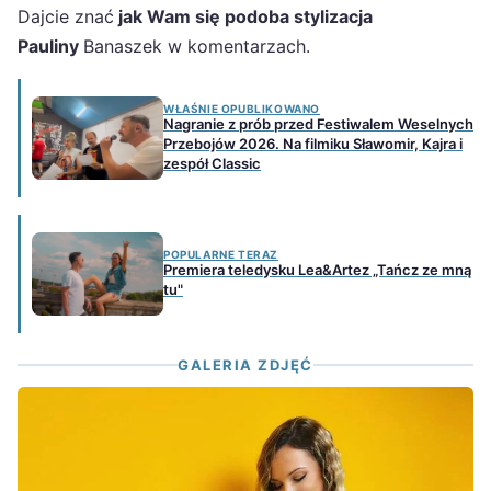
Dajcie znać
jak Wam się podoba stylizacja
Pauliny
Banaszek w komentarzach.
WŁAŚNIE OPUBLIKOWANO
Nagranie z prób przed Festiwalem Weselnych
Przebojów 2026. Na filmiku Sławomir, Kajra i
zespół Classic
POPULARNE TERAZ
Premiera teledysku Lea&Artez „Tańcz ze mną
tu"
GALERIA ZDJĘĆ