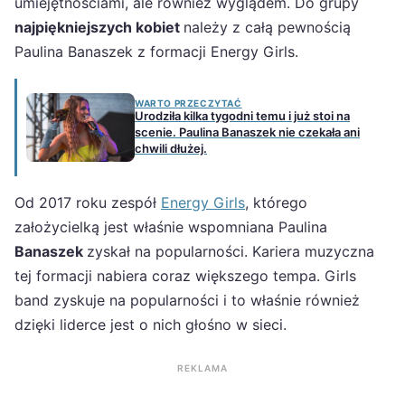
umiejętnościami, ale również wyglądem. Do grupy
najpiękniejszych kobiet
należy z całą pewnością
Paulina Banaszek z formacji Energy Girls.
WARTO PRZECZYTAĆ
Urodziła kilka tygodni temu i już stoi na
scenie. Paulina Banaszek nie czekała ani
chwili dłużej.
Od 2017 roku zespół
Energy Girls
, którego
założycielką jest właśnie wspomniana Paulina
Banaszek
zyskał na popularności. Kariera muzyczna
tej formacji nabiera coraz większego tempa. Girls
band zyskuje na popularności i to właśnie również
dzięki liderce jest o nich głośno w sieci.
REKLAMA