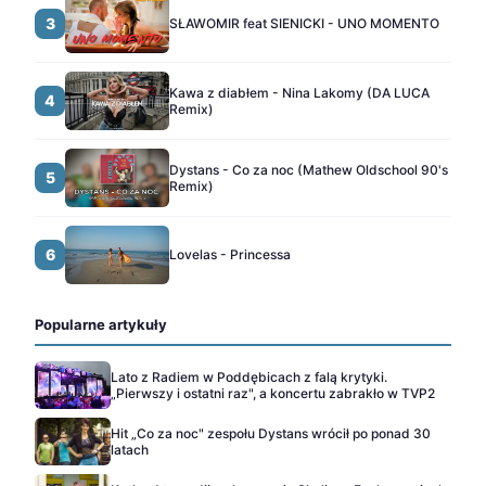
3
SŁAWOMIR feat SIENICKI - UNO MOMENTO
Kawa z diabłem - Nina Lakomy (DA LUCA
4
Remix)
Dystans - Co za noc (Mathew Oldschool 90's
5
Remix)
6
Lovelas - Princessa
Popularne artykuły
Lato z Radiem w Poddębicach z falą krytyki.
„Pierwszy i ostatni raz", a koncertu zabrakło w TVP2
Hit „Co za noc" zespołu Dystans wrócił po ponad 30
latach