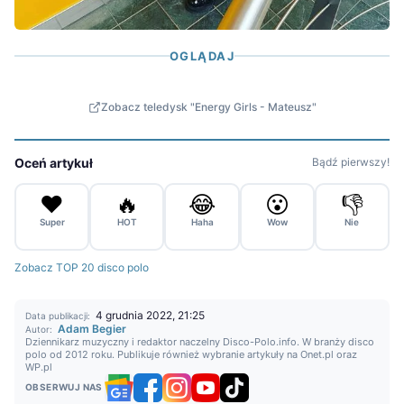
OGLĄDAJ
Zobacz teledysk "Energy Girls - Mateusz"
Oceń artykuł
Bądź pierwszy!
❤️
🔥
😂
😮
👎
Super
HOT
Haha
Wow
Nie
Zobacz TOP 20 disco polo
4 grudnia 2022, 21:25
Data publikacji:
Adam Begier
Autor:
Dziennikarz muzyczny i redaktor naczelny Disco-Polo.info. W branży disco
polo od 2012 roku. Publikuje również wybranie artykuły na Onet.pl oraz
WP.pl
OBSERWUJ NAS