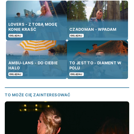
LOVERS - Z TOBĄ MOGĘ
KONIE KRAŚĆ
CZADOMAN - WPADAM
OGLĄDAJ
OGLĄDAJ
AMBU-LANS - DO CIEBIE
TO JEST TO - DIAMENT W
HALO
POLU
OGLĄDAJ
OGLĄDAJ
TO MOŻE CIĘ ZAINTERESOWAĆ