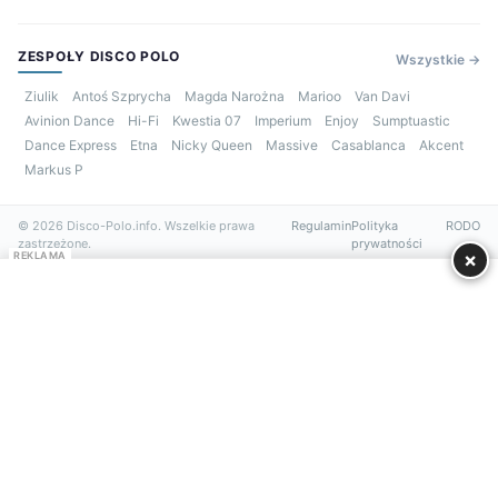
ZESPOŁY DISCO POLO
Wszystkie →
Ziulik
Antoś Szprycha
Magda Narożna
Marioo
Van Davi
Avinion Dance
Hi-Fi
Kwestia 07
Imperium
Enjoy
Sumptuastic
Dance Express
Etna
Nicky Queen
Massive
Casablanca
Akcent
Markus P
© 2026 Disco-Polo.info. Wszelkie prawa
Regulamin
Polityka
RODO
zastrzeżone.
prywatności
×
REKLAMA