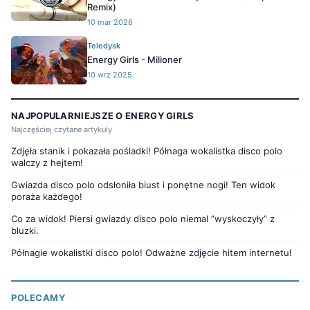
Remix)
10 mar 2026
Teledysk
Energy Girls - Milioner
10 wrz 2025
NAJPOPULARNIEJSZE O ENERGY GIRLS
Najczęściej czytane artykuły
Zdjęła stanik i pokazała pośladki! Półnaga wokalistka disco polo
walczy z hejtem!
Gwiazda disco polo odsłoniła biust i ponętne nogi! Ten widok
poraża każdego!
Co za widok! Piersi gwiazdy disco polo niemal ”wyskoczyły” z
bluzki.
Półnagie wokalistki disco polo! Odważne zdjęcie hitem internetu!
POLECAMY