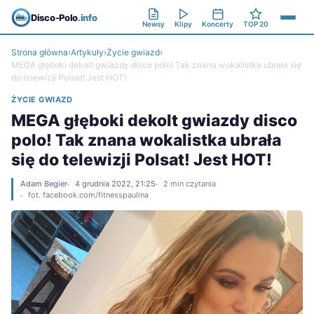
Disco-Polo
.info
Newsy
Klipy
Koncerty
TOP 20
Strona główna
›
Artykuły
›
Życie gwiazd
›
MEGA głęboki dekolt gwiazdy disco polo! Tak znana wokalistka ubrała się
do telewizji Polsat! Jest HOT!
ŻYCIE GWIAZD
MEGA głęboki dekolt gwiazdy disco
polo! Tak znana wokalistka ubrała
się do telewizji Polsat! Jest HOT!
Adam Begier
4 grudnia 2022, 21:25
2 min czytania
fot. facebook.com/fitnesspaulina