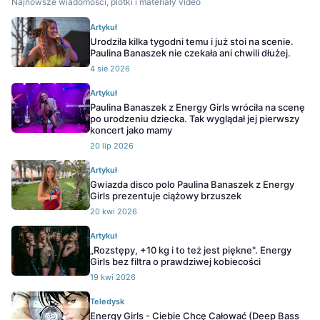
Najnowsze wiadomości, plotki i materiały video
Artykuł
Urodziła kilka tygodni temu i już stoi na scenie.
Paulina Banaszek nie czekała ani chwili dłużej.
4 sie 2026
Artykuł
Paulina Banaszek z Energy Girls wróciła na scenę
po urodzeniu dziecka. Tak wyglądał jej pierwszy
koncert jako mamy
20 lip 2026
Artykuł
Gwiazda disco polo Paulina Banaszek z Energy
Girls prezentuje ciążowy brzuszek
20 kwi 2026
Artykuł
„Rozstępy, +10 kg i to też jest piękne". Energy
Girls bez filtra o prawdziwej kobiecości
19 kwi 2026
Teledysk
Energy Girls - Ciebie Chcę Całować (Deep Bass