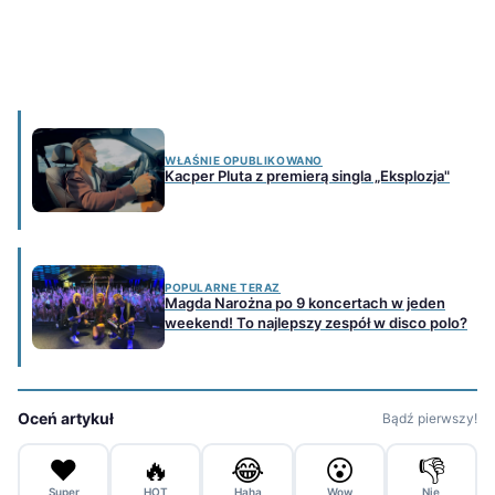
WŁAŚNIE OPUBLIKOWANO
Kacper Pluta z premierą singla „Eksplozja"
POPULARNE TERAZ
Magda Narożna po 9 koncertach w jeden
weekend! To najlepszy zespół w disco polo?
Oceń artykuł
Bądź pierwszy!
❤️
🔥
😂
😮
👎
Super
HOT
Haha
Wow
Nie