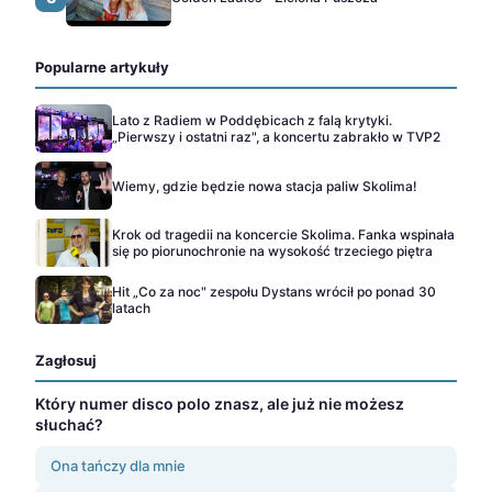
Popularne artykuły
Lato z Radiem w Poddębicach z falą krytyki.
„Pierwszy i ostatni raz", a koncertu zabrakło w TVP2
Wiemy, gdzie będzie nowa stacja paliw Skolima!
Krok od tragedii na koncercie Skolima. Fanka wspinała
się po piorunochronie na wysokość trzeciego piętra
Hit „Co za noc" zespołu Dystans wrócił po ponad 30
latach
Zagłosuj
Który numer disco polo znasz, ale już nie możesz
słuchać?
Ona tańczy dla mnie