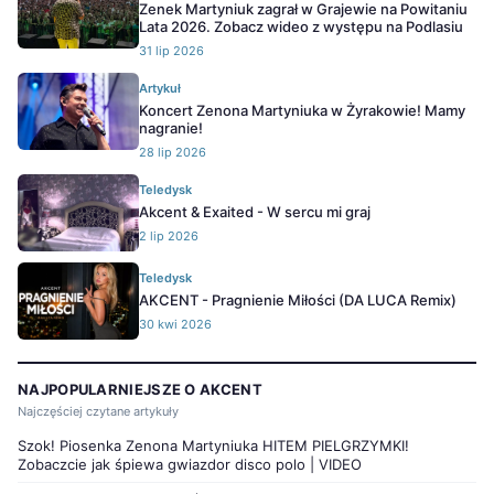
Zenek Martyniuk zagrał w Grajewie na Powitaniu
Lata 2026. Zobacz wideo z występu na Podlasiu
31 lip 2026
Artykuł
Koncert Zenona Martyniuka w Żyrakowie! Mamy
nagranie!
28 lip 2026
Teledysk
Akcent & Exaited - W sercu mi graj
2 lip 2026
Teledysk
AKCENT - Pragnienie Miłości (DA LUCA Remix)
30 kwi 2026
NAJPOPULARNIEJSZE O AKCENT
Najczęściej czytane artykuły
Szok! Piosenka Zenona Martyniuka HITEM PIELGRZYMKI!
Zobaczcie jak śpiewa gwiazdor disco polo | VIDEO