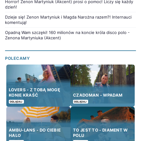
Horror! Zenon Martyniuk (Akcent) prosi o pomoc! Liczy się każdy
dzień!
Dzieje się! Zenon Martyniuk i Magda Narożna razem?! Internauci
komentują!
Opadną Wam szczęki! 160 milionów na koncie króla disco polo -
Zenona Martyniuka (Akcent)
POLECAMY
LOVERS - Z TOBĄ MOGĘ
KONIE KRAŚĆ
CZADOMAN - WPADAM
OGLĄDAJ
OGLĄDAJ
AMBU-LANS - DO CIEBIE
TO JEST TO - DIAMENT W
HALO
POLU