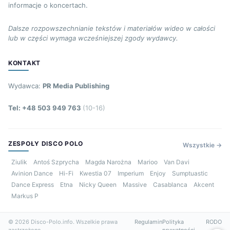
informacje o koncertach.
Dalsze rozpowszechnianie tekstów i materiałów wideo w całości
lub w części wymaga wcześniejszej zgody wydawcy.
KONTAKT
Wydawca:
PR Media Publishing
Tel: +48 503 949 763
(10-16)
ZESPOŁY DISCO POLO
Wszystkie →
Ziulik
Antoś Szprycha
Magda Narożna
Marioo
Van Davi
Avinion Dance
Hi-Fi
Kwestia 07
Imperium
Enjoy
Sumptuastic
Dance Express
Etna
Nicky Queen
Massive
Casablanca
Akcent
Markus P
© 2026 Disco-Polo.info. Wszelkie prawa
Regulamin
Polityka
RODO