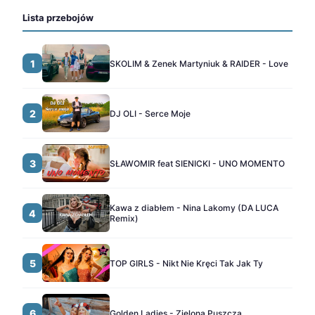
Lista przebojów
1
SKOLIM & Zenek Martyniuk & RAIDER - Love
2
DJ OLI - Serce Moje
3
SŁAWOMIR feat SIENICKI - UNO MOMENTO
Kawa z diabłem - Nina Lakomy (DA LUCA
4
Remix)
5
TOP GIRLS - Nikt Nie Kręci Tak Jak Ty
6
Golden Ladies - Zielona Puszcza