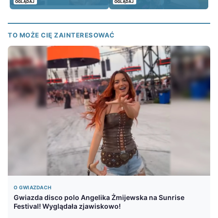
OGLĄDAJ
OGLĄDAJ
TO MOŻE CIĘ ZAINTERESOWAĆ
O GWIAZDACH
Gwiazda disco polo Angelika Żmijewska na Sunrise
Festival! Wyglądała zjawiskowo!