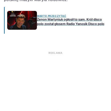
WARTO PRZECZYTAĆ
Zenon Martyniuk ogłosił to sam. Król disco
polo został głosem Radio Yanosik Disco polo
REKLAMA