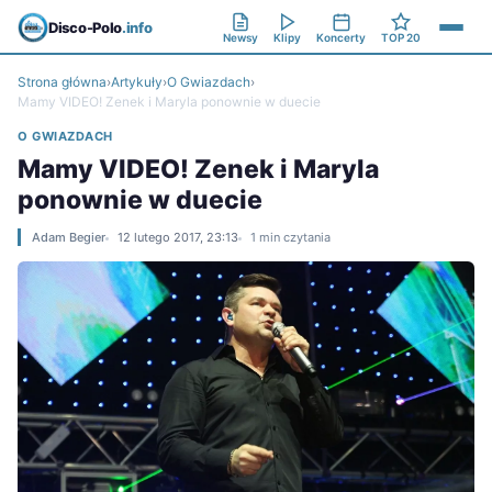
Disco-Polo
.info
Newsy
Klipy
Koncerty
TOP 20
Strona główna
›
Artykuły
›
O Gwiazdach
›
Mamy VIDEO! Zenek i Maryla ponownie w duecie
O GWIAZDACH
Mamy VIDEO! Zenek i Maryla
ponownie w duecie
Adam Begier
12 lutego 2017, 23:13
1 min czytania