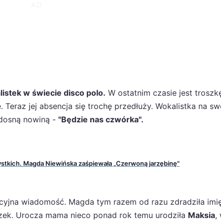
istek w świecie disco polo.
W ostatnim czasie jest troszk
 Teraz jej absencja się trochę przedłuży. Wokalistka na s
radosną nowiną -
"Będzie nas czwórka".
stkich. Magda Niewińska zaśpiewała „Czerwoną jarzębinę"
lacyjna wiadomość. Magda tym razem od razu zdradziła imię
szek. Urocza mama nieco ponad rok temu urodziła
Maksia
,