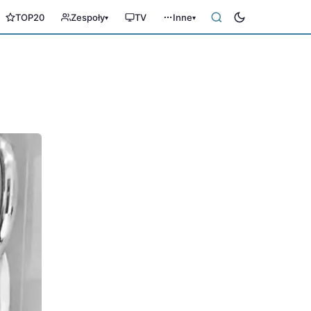
TOP20
Zespoły
TV
Inne
▾
▾