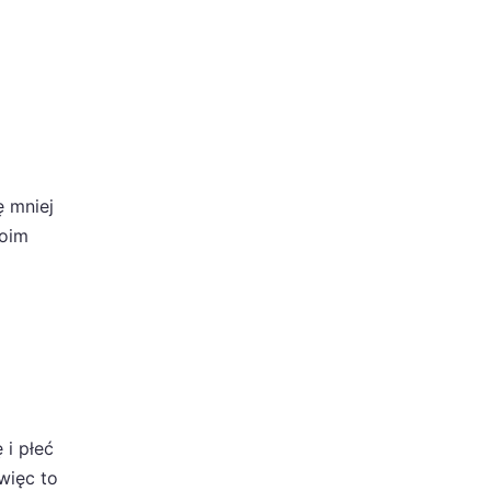
ę mniej
woim
 i płeć
 więc to