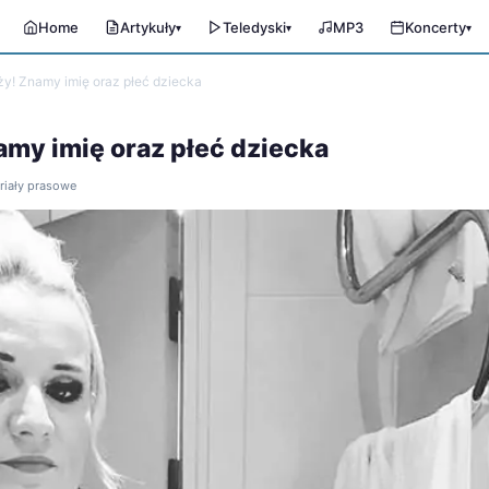
Home
Artykuły
Teledyski
MP3
Koncerty
▾
▾
▾
ży! Znamy imię oraz płeć dziecka
amy imię oraz płeć dziecka
eriały prasowe