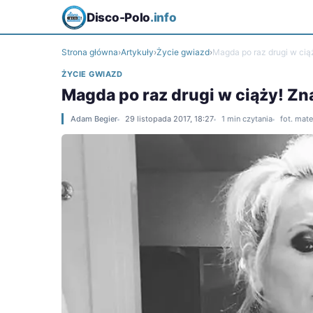
Disco-Polo
.info
Strona główna
›
Artykuły
›
Życie gwiazd
›
Magda po raz drugi w cią
ŻYCIE GWIAZD
Magda po raz drugi w ciąży! Zn
Adam Begier
29 listopada 2017, 18:27
1 min czytania
fot. mat