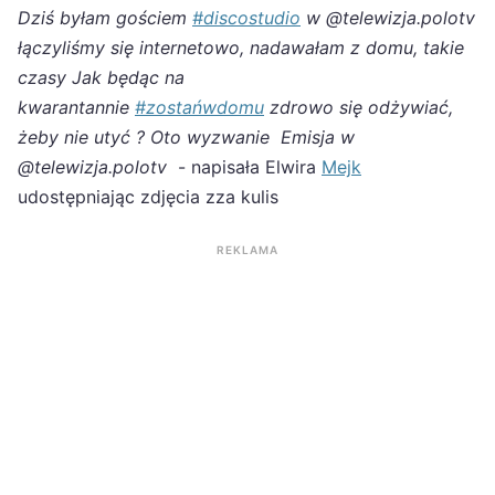
Dziś byłam gościem
#discostudio
w @telewizja.polotv
łączyliśmy się internetowo, nadawałam z domu, takie
czasy Jak będąc na
kwarantannie
#zostańwdomu
zdrowo się odżywiać,
żeby nie utyć ? Oto wyzwanie Emisja w
@telewizja.polotv
- napisała Elwira
Mejk
udostępniając zdjęcia zza kulis
REKLAMA