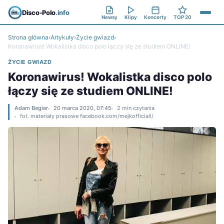
Disco-Polo
.info
Newsy
Klipy
Koncerty
TOP 20
Strona główna
›
Artykuły
›
Życie gwiazd
›
Koronawirus! Wokalistka disco polo łączy się ze studiem ONLINE!
ŻYCIE GWIAZD
Koronawirus! Wokalistka disco polo
łączy się ze studiem ONLINE!
Adam Begier
20 marca 2020, 07:45
2 min czytania
fot. materiały prasowe facebook.com/mejkofficiall/