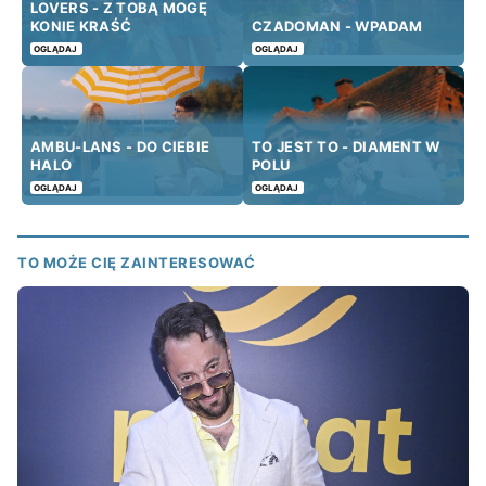
LOVERS - Z TOBĄ MOGĘ
KONIE KRAŚĆ
CZADOMAN - WPADAM
OGLĄDAJ
OGLĄDAJ
AMBU-LANS - DO CIEBIE
TO JEST TO - DIAMENT W
HALO
POLU
OGLĄDAJ
OGLĄDAJ
TO MOŻE CIĘ ZAINTERESOWAĆ