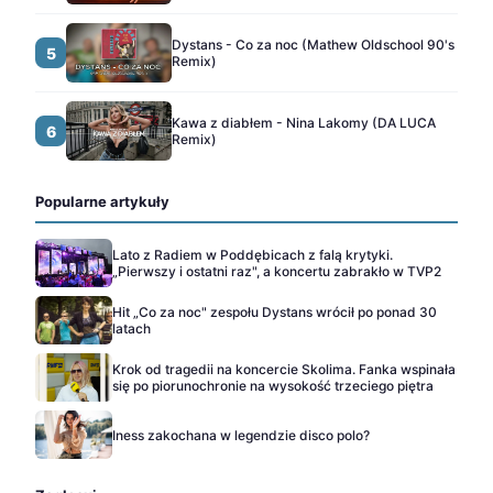
Dystans - Co za noc (Mathew Oldschool 90's
5
Remix)
Kawa z diabłem - Nina Lakomy (DA LUCA
6
Remix)
Popularne artykuły
Lato z Radiem w Poddębicach z falą krytyki.
„Pierwszy i ostatni raz", a koncertu zabrakło w TVP2
Hit „Co za noc" zespołu Dystans wrócił po ponad 30
latach
Krok od tragedii na koncercie Skolima. Fanka wspinała
się po piorunochronie na wysokość trzeciego piętra
Iness zakochana w legendzie disco polo?