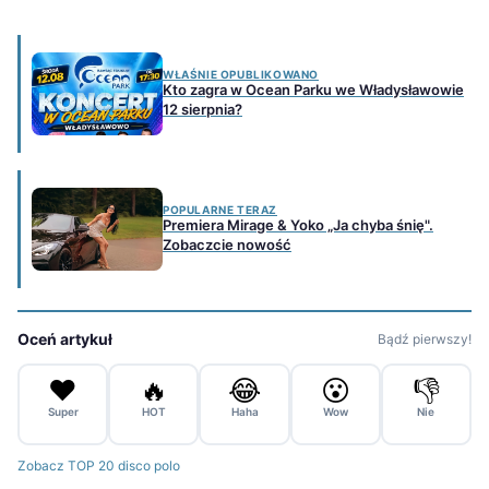
WŁAŚNIE OPUBLIKOWANO
Kto zagra w Ocean Parku we Władysławowie
12 sierpnia?
POPULARNE TERAZ
Premiera Mirage & Yoko „Ja chyba śnię".
Zobaczcie nowość
Oceń artykuł
Bądź pierwszy!
❤️
🔥
😂
😮
👎
Super
HOT
Haha
Wow
Nie
Zobacz TOP 20 disco polo