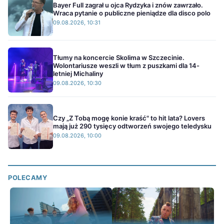
Bayer Full zagrał u ojca Rydzyka i znów zawrzało.
Wraca pytanie o publiczne pieniądze dla disco polo
09.08.2026, 10:31
Tłumy na koncercie Skolima w Szczecinie.
Wolontariusze weszli w tłum z puszkami dla 14-
letniej Michaliny
09.08.2026, 10:30
Czy „Z Tobą mogę konie kraść" to hit lata? Lovers
mają już 290 tysięcy odtworzeń swojego teledysku
09.08.2026, 10:00
POLECAMY