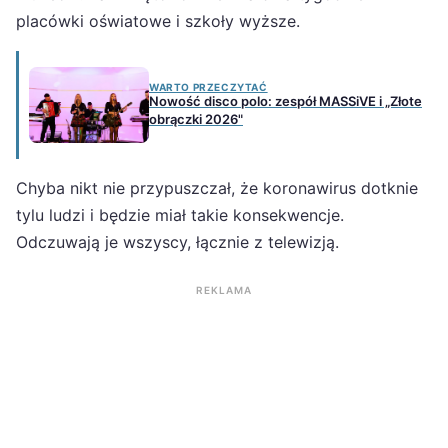
placówki oświatowe i szkoły wyższe.
WARTO PRZECZYTAĆ
Nowość disco polo: zespół MASSiVE i „Złote
obrączki 2026"
Chyba nikt nie przypuszczał, że koronawirus dotknie
tylu ludzi i będzie miał takie konsekwencje.
Odczuwają je wszyscy, łącznie z telewizją.
REKLAMA