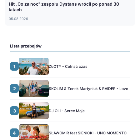
Hit „Co za noc" zespołu Dystans wrócił po ponad 30
latach
05.08.2026
Lista przebojów
1
ZŁOTY - Cofnąć czas
2
SKOLIM & Zenek Martyniuk & RAIDER - Love
3
DJ OLI - Serce Moje
4
SŁAWOMIR feat SIENICKI - UNO MOMENTO