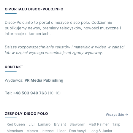
O PORTALU DISCO-POLO.INFO
Disco-Polo.info to portal o muzyce disco polo. Codziennie
publikujemy newsy, premiery teledysków, nowości muzyczne i
informacje o koncertach.
Dalsze rozpowszechnianie tekstów i materiałów wideo w całości
lub w części wymaga wcześniejszej zgody wydawcy.
KONTAKT
Wydawca:
PR Media Publishing
Tel: +48 503 949 763
(10-16)
ZESPOŁY DISCO POLO
Wszystkie →
Red Queen
LILI
Lamaro
Brylant
Sławomir
Matt Palmer
Talip
Menelaos
Maczo
Intense
Lider
Don Vasyl
Long & Junior