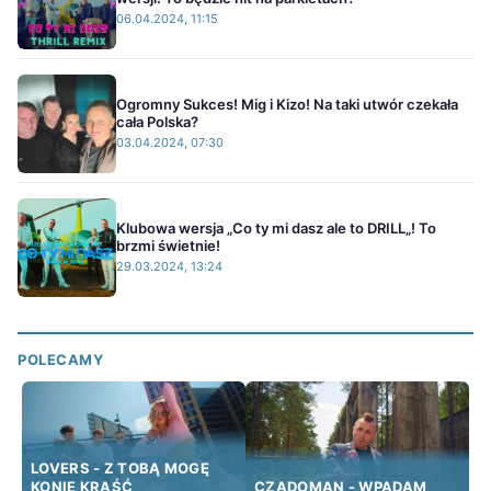
06.04.2024, 11:15
Ogromny Sukces! Mig i Kizo! Na taki utwór czekała
cała Polska?
03.04.2024, 07:30
Klubowa wersja „Co ty mi dasz ale to DRILL„! To
brzmi świetnie!
29.03.2024, 13:24
POLECAMY
LOVERS - Z TOBĄ MOGĘ
KONIE KRAŚĆ
CZADOMAN - WPADAM