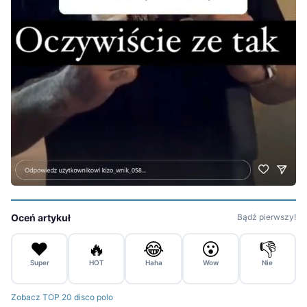
Oceń artykuł
Bądź pierwszy!
❤️
🔥
😂
😮
👎
Super
HOT
Haha
Wow
Nie
Zobacz TOP 20 disco polo