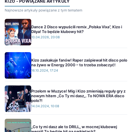
KIZO - POWIĄZANE ARTYKUŁY
Najnowsze artykuły powiązane z tym tematem
Dance 2 Disco wypuścili remix „Polska Vixa”, Kizo i
Diiya! To będzie klubowy hit?
10.04.2026, 20:08
Kizo zaskakuje fanów! Raper zaśpiewał hit disco polo
na żywo w Energy 2000 – to trzeba zobaczyć!
16.10.2024, 17:24
Przełom w Muzyce! Mig i Kizo zmieniają reguły gry z
nowym hitem „Co Ty mi dasz„. To NOWA ERA disco
polo?!
14.04.2024, 10:08
„Co ty mi dasz ale to DRILL„ w mocnej klubowej
wersji! To będzie hit na parkietach?