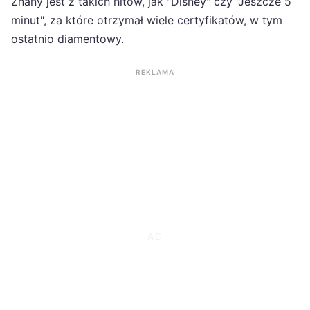
Znany jest z takich hitów, jak "Disney" czy "Jeszcze 5
minut", za które otrzymał wiele certyfikatów, w tym
ostatnio diamentowy.
REKLAMA