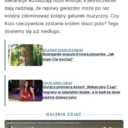
deklaracje wzbudzają duże emocje, a jednocześnie
dają nadzieję, że rapowy gwiazdor może po raz
kolejny zdominować kolejny gatunek muzyczny. Czy
Kizo rzeczywiście zostanie królem disco polo? Tego
dowiemy się już niedługo.
WŁAŚNIE OPUBLIKOWANO
Avangarde wypuścił nową piosenkę „Jak
mam Cię kochać"
POPULARNE TERAZ
Gorąca premiera Axton! „Wakacyjny Czas"
nagrany w lubelskim klubie, a w kadrze dwie
piękne dziewczyny
GALERIA ZDJĘĆ