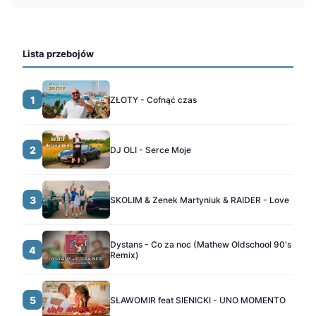
Lista przebojów
1
ZŁOTY - Cofnąć czas
2
DJ OLI - Serce Moje
3
SKOLIM & Zenek Martyniuk & RAIDER - Love
Dystans - Co za noc (Mathew Oldschool 90's
4
Remix)
5
SŁAWOMIR feat SIENICKI - UNO MOMENTO