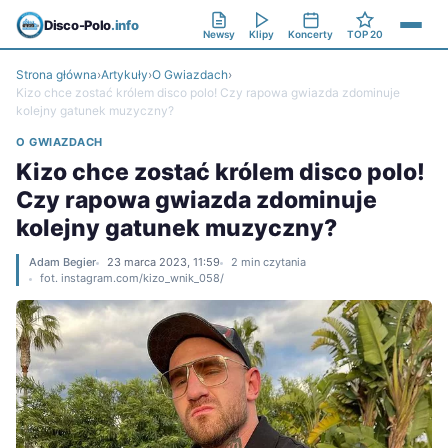
Disco-Polo
.info
Newsy
Klipy
Koncerty
TOP 20
Strona główna
›
Artykuły
›
O Gwiazdach
›
Kizo chce zostać królem disco polo! Czy rapowa gwiazda zdominuje
kolejny gatunek muzyczny?
O GWIAZDACH
Kizo chce zostać królem disco polo!
Czy rapowa gwiazda zdominuje
kolejny gatunek muzyczny?
Adam Begier
23 marca 2023, 11:59
2 min czytania
fot. instagram.com/kizo_wnik_058/