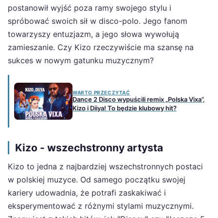
postanowił wyjść poza ramy swojego stylu i
spróbować swoich sił w disco-polo. Jego fanom
towarzyszy entuzjazm, a jego słowa wywołują
zamieszanie. Czy Kizo rzeczywiście ma szansę na
sukces w nowym gatunku muzycznym?
WARTO PRZECZYTAĆ
Dance 2 Disco wypuścili remix „Polska Vixa”,
Kizo i Diiya! To będzie klubowy hit?
Kizo - wszechstronny artysta
Kizo to jedna z najbardziej wszechstronnych postaci
w polskiej muzyce. Od samego początku swojej
kariery udowadnia, że potrafi zaskakiwać i
eksperymentować z różnymi stylami muzycznymi.