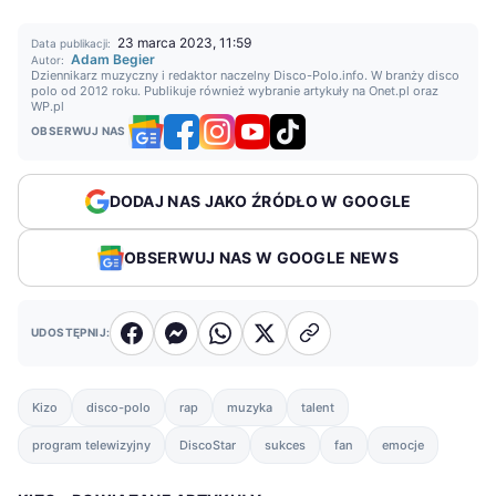
23 marca 2023, 11:59
Data publikacji:
Adam Begier
Autor:
Dziennikarz muzyczny i redaktor naczelny Disco-Polo.info. W branży disco
polo od 2012 roku. Publikuje również wybranie artykuły na Onet.pl oraz
WP.pl
OBSERWUJ NAS
DODAJ NAS JAKO ŹRÓDŁO W GOOGLE
OBSERWUJ NAS W GOOGLE NEWS
UDOSTĘPNIJ:
Kizo
disco-polo
rap
muzyka
talent
program telewizyjny
DiscoStar
sukces
fan
emocje