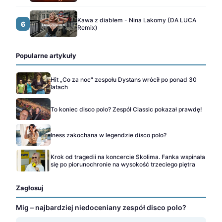
Kawa z diabłem - Nina Lakomy (DA LUCA
6
Remix)
Popularne artykuły
Hit „Co za noc" zespołu Dystans wrócił po ponad 30
latach
To koniec disco polo? Zespół Classic pokazał prawdę!
Iness zakochana w legendzie disco polo?
Krok od tragedii na koncercie Skolima. Fanka wspinała
się po piorunochronie na wysokość trzeciego piętra
Zagłosuj
Mig – najbardziej niedoceniany zespół disco polo?