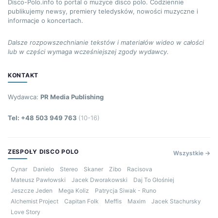
Disco-Polo.info to portal o muzyce disco polo. Codziennie
publikujemy newsy, premiery teledysków, nowości muzyczne i
informacje o koncertach.
Dalsze rozpowszechnianie tekstów i materiałów wideo w całości
lub w części wymaga wcześniejszej zgody wydawcy.
KONTAKT
Wydawca:
PR Media Publishing
Tel: +48 503 949 763
(10-16)
ZESPOŁY DISCO POLO
Wszystkie →
Cynar
Danielo
Stereo
Skaner
Zibo
Racisova
Mateusz Pawłowski
Jacek Dworakowski
Daj To Głośniej
Jeszcze Jeden
Mega Koliz
Patrycja Siwak - Runo
Alchemist Project
Capitan Folk
Meffis
Maxim
Jacek Stachursky
Love Story