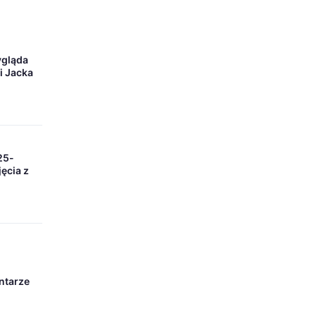
ygląda
i Jacka
25-
ęcia z
ntarze