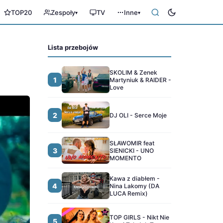
TOP20
Zespoły
TV
Inne
▾
▾
Lista przebojów
SKOLIM & Zenek
1
Martyniuk & RAIDER -
Love
2
DJ OLI - Serce Moje
SŁAWOMIR feat
3
SIENICKI - UNO
MOMENTO
Kawa z diabłem -
4
Nina Lakomy (DA
LUCA Remix)
TOP GIRLS - Nikt Nie
5