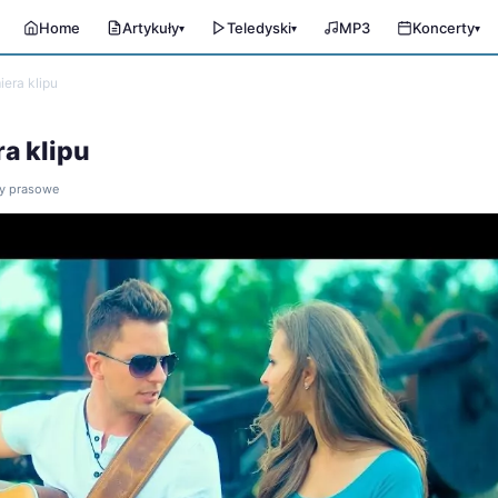
Home
Artykuły
Teledyski
MP3
Koncerty
▾
▾
▾
era klipu
a klipu
ły prasowe