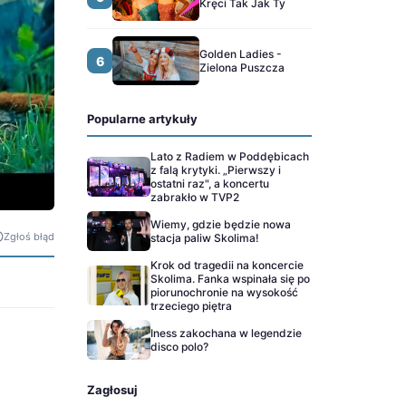
Kręci Tak Jak Ty
Golden Ladies -
6
Zielona Puszcza
Popularne artykuły
Lato z Radiem w Poddębicach
z falą krytyki. „Pierwszy i
ostatni raz", a koncertu
zabrakło w TVP2
Wiemy, gdzie będzie nowa
Zgłoś błąd
stacja paliw Skolima!
Krok od tragedii na koncercie
Skolima. Fanka wspinała się po
piorunochronie na wysokość
trzeciego piętra
Iness zakochana w legendzie
disco polo?
Zagłosuj