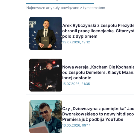
Najnowsze artykuły powiązane z tym tematem
Arek Rybczyński z zespołu Prezyd
obronił pracę licencjacką. Gitarzys
polo z dyplomem
29.07.2026, 19:12
Nowa wersja „Kocham Cię Kochani
od zespołu Demeters. Klasyk Maa
innej odsłonie
15.07.2026, 21:35
Czy „Dziewczyna z pamiętnika" Ja
Dworakowskiego to nowy hit disco
Premiera już podbija YouTube
16.05.2026, 09:14