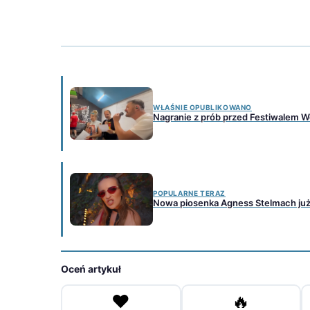
WŁAŚNIE OPUBLIKOWANO
Nagranie z prób przed Festiwalem We
POPULARNE TERAZ
Nowa piosenka Agness Stelmach już 
Oceń artykuł
❤️
🔥