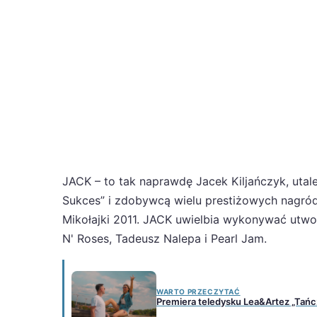
JACK – to tak naprawdę Jacek Kiljańczyk, uta
Sukces” i zdobywcą wielu prestiżowych nagród 
Mikołajki 2011. JACK uwielbia wykonywać utwory
N' Roses, Tadeusz Nalepa i Pearl Jam.
WARTO PRZECZYTAĆ
Premiera teledysku Lea&Artez „Tańc