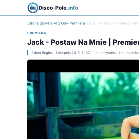
Disco-Polo
.info
Strona główna
›
Artykuły
›
Premiera
›
Jack - Postaw Na Mnie | Premi
PREMIERA
Jack - Postaw Na Mnie | Premier
Adam Begier
1 sierpnia 2018, 11:37
1 min czytania
fot. materia