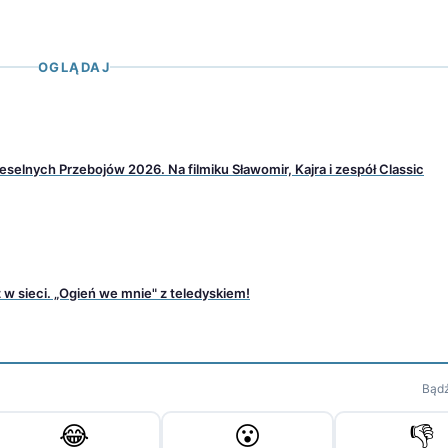
OGLĄDAJ
selnych Przebojów 2026. Na filmiku Sławomir, Kajra i zespół Classic
w sieci. „Ogień we mnie" z teledyskiem!
Bądź
😂
😮
👎