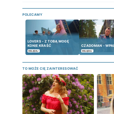
POLECAMY
LOVERS - Z TOBĄ MOGĘ
KONIE KRAŚĆ
CZADOMAN - WP
OGLĄDAJ
OGLĄDAJ
TO MOŻE CIĘ ZAINTERESOWAĆ