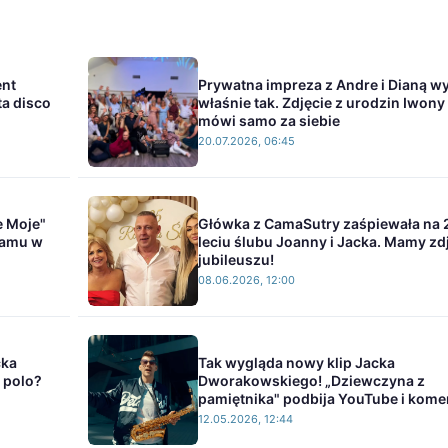
ent
Prywatna impreza z Andre i Dianą w
ta disco
właśnie tak. Zdjęcie z urodzin Iwony 
mówi samo za siebie
20.07.2026, 06:45
e Moje"
Główka z CamaSutry zaśpiewała na 
namu w
leciu ślubu Joanny i Jacka. Mamy zdj
jubileuszu!
08.06.2026, 12:00
cka
Tak wygląda nowy klip Jacka
 polo?
Dworakowskiego! „Dziewczyna z
pamiętnika" podbija YouTube i kome
12.05.2026, 12:44