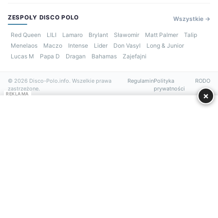
ZESPOŁY DISCO POLO
Wszystkie →
Red Queen
LILI
Lamaro
Brylant
Sławomir
Matt Palmer
Talip
Menelaos
Maczo
Intense
Lider
Don Vasyl
Long & Junior
Lucas M
Papa D
Dragan
Bahamas
Zajefajni
© 2026 Disco-Polo.info. Wszelkie prawa
Regulamin
Polityka
RODO
zastrzeżone.
prywatności
×
REKLAMA