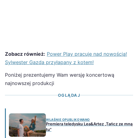
Zobacz również:
Power Play pracuje nad nowością!
Sylwester Gazda przyłapany z kotem!
Poniżej prezentujemy Wam wersję koncertową
najnowszej produkcji
OGLĄDAJ
WŁAŚNIE OPUBLIKOWANO
Premiera teledysku Lea&Artez „Tańcz ze mną
tu"