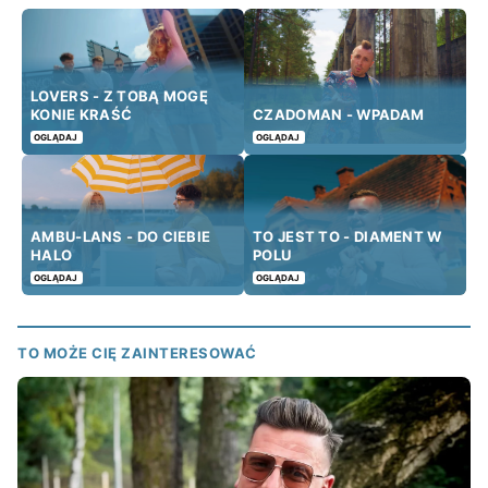
LOVERS - Z TOBĄ MOGĘ
KONIE KRAŚĆ
CZADOMAN - WPADAM
OGLĄDAJ
OGLĄDAJ
AMBU-LANS - DO CIEBIE
TO JEST TO - DIAMENT W
HALO
POLU
OGLĄDAJ
OGLĄDAJ
TO MOŻE CIĘ ZAINTERESOWAĆ