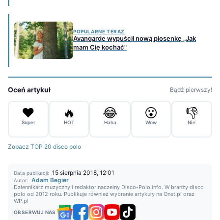
POPULARNE TERAZ
Avangarde wypuścił nową piosenkę „Jak
mam Cię kochać"
Oceń artykuł
Bądź pierwszy!
❤️
🔥
😂
😮
👎
Super
HOT
Haha
Wow
Nie
Zobacz TOP 20 disco polo
15 sierpnia 2018, 12:01
Data publikacji:
Adam Begier
Autor:
Dziennikarz muzyczny i redaktor naczelny Disco-Polo.info. W branży disco
polo od 2012 roku. Publikuje również wybranie artykuły na Onet.pl oraz
WP.pl
OBSERWUJ NAS