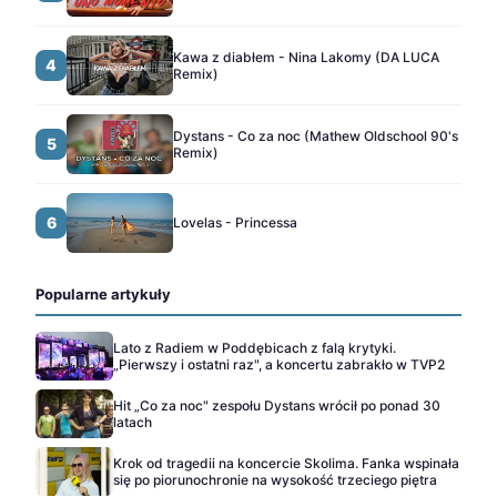
Kawa z diabłem - Nina Lakomy (DA LUCA
4
Remix)
Dystans - Co za noc (Mathew Oldschool 90's
5
Remix)
6
Lovelas - Princessa
Popularne artykuły
Lato z Radiem w Poddębicach z falą krytyki.
„Pierwszy i ostatni raz", a koncertu zabrakło w TVP2
Hit „Co za noc" zespołu Dystans wrócił po ponad 30
latach
Krok od tragedii na koncercie Skolima. Fanka wspinała
się po piorunochronie na wysokość trzeciego piętra