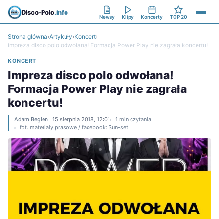
Disco-Polo
.info
Newsy
Klipy
Koncerty
TOP 20
Strona główna
›
Artykuły
›
Koncert
›
Impreza disco polo odwołana! Formacja Power Play nie zagrała koncertu!
KONCERT
Impreza disco polo odwołana!
Formacja Power Play nie zagrała
koncertu!
Adam Begier
15 sierpnia 2018, 12:01
1 min czytania
fot. materiały prasowe / facebook: Sun-set