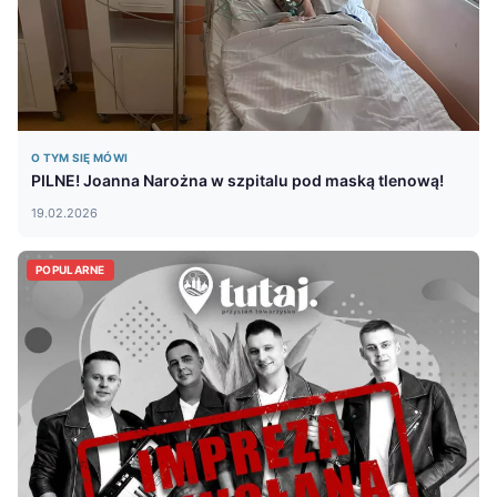
O TYM SIĘ MÓWI
PILNE! Joanna Narożna w szpitalu pod maską tlenową!
19.02.2026
POPULARNE