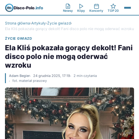
Disco-Polo
.info
Newsy
Klipy
Koncerty
TOP 20
Strona główna
›
Artykuły
›
Życie gwiazd
›
Ela Kliś pokazała gorący dekolt! Fani disco polo nie mogą oderwać wzroku
ŻYCIE GWIAZD
Ela Kliś pokazała gorący dekolt! Fani
disco polo nie mogą oderwać
wzroku
Adam Begier
24 grudnia 2025, 17:19
2 min czytania
fot. materiał prasowy