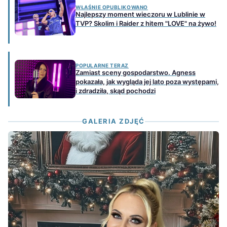
WŁAŚNIE OPUBLIKOWANO
Najlepszy moment wieczoru w Lublinie w
TVP? Skolim i Raider z hitem "LOVE" na żywo!
POPULARNE TERAZ
Zamiast sceny gospodarstwo. Agness
pokazała, jak wygląda jej lato poza występami,
i zdradziła, skąd pochodzi
GALERIA ZDJĘĆ