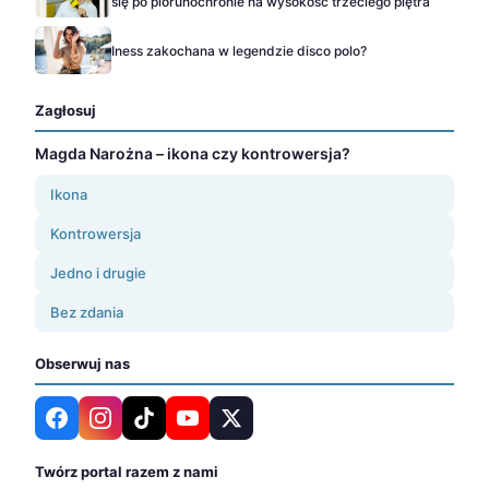
się po piorunochronie na wysokość trzeciego piętra
Iness zakochana w legendzie disco polo?
Zagłosuj
Magda Narożna – ikona czy kontrowersja?
Ikona
Kontrowersja
Jedno i drugie
Bez zdania
Obserwuj nas
Twórz portal razem z nami