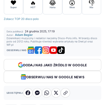
❤️
🔥
😂
😮
👎
Super
HOT
Haha
Wow
Nie
Zobacz TOP 20 disco polo
24 grudnia 2025, 17:19
Data publikacji:
Adam Begier
Autor:
Dziennikarz muzyczny i redaktor naczelny Disco-Polo.info. W branży disco
polo od 2012 roku. Publikuje również wybranie artykuły na Onet.pl oraz
WP.pl
OBSERWUJ NAS
DODAJ NAS JAKO ŹRÓDŁO W GOOGLE
OBSERWUJ NAS W GOOGLE NEWS
UDOSTĘPNIJ: