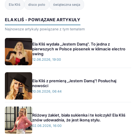
Ela Kliś
disco polo
świąteczna sesja
ELA KLIŚ - POWIĄZANE ARTYKUŁY
Najnowsze artykuły powiązane z tym tematem
Ela Kliś wydała „Jestem Damą". To jedna z
pierwszych w Polsce piosenek w klimacie electro
swing
12.06.2026, 19:00
Ela Kliś z premierą „Jestem Damą"! Posłuchaj
nowości
10.06.2026, 06:44
Różowy żakiet, biała sukienka i te kolczyki! Ela Kliś
znów udowadnia, że jest ikoną stylu.
02.06.2026, 16:00