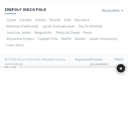
ZESPOŁY DISCO POLO
Wszystkie →
Cynar
Danielo
Stereo
Skaner
Zibo
Racisova
Mateusz Pawłowski
Jacek Dworakowski
Daj To Głośniej
Jeszcze Jeden
Mega Koliz
Patrycja Siwak - Runo
Alchemist Project
Capitan Folk
Meffis
Maxim
Jacek Stachursky
Love Story
© 2026 Disco-Polo.info. Wszelkie prawa
Regulamin
Polityka
RODO
zastrzeżone.
prywatności
×
REKLAMA