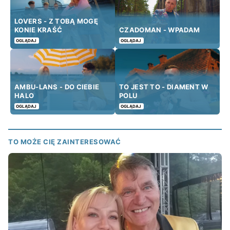
LOVERS - Z TOBĄ MOGĘ
KONIE KRAŚĆ
CZADOMAN - WPADAM
OGLĄDAJ
OGLĄDAJ
AMBU-LANS - DO CIEBIE
TO JEST TO - DIAMENT W
HALO
POLU
OGLĄDAJ
OGLĄDAJ
TO MOŻE CIĘ ZAINTERESOWAĆ