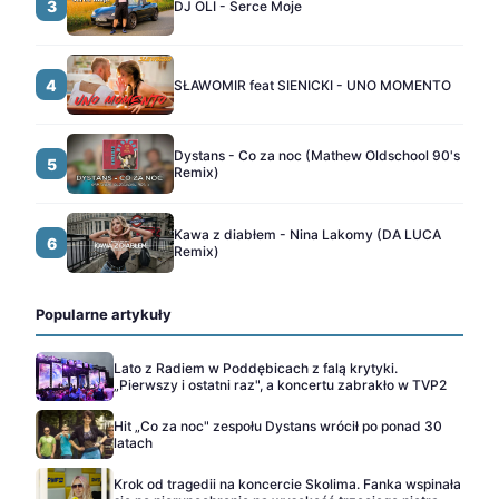
3
DJ OLI - Serce Moje
4
SŁAWOMIR feat SIENICKI - UNO MOMENTO
Dystans - Co za noc (Mathew Oldschool 90's
5
Remix)
Kawa z diabłem - Nina Lakomy (DA LUCA
6
Remix)
Popularne artykuły
Lato z Radiem w Poddębicach z falą krytyki.
„Pierwszy i ostatni raz", a koncertu zabrakło w TVP2
Hit „Co za noc" zespołu Dystans wrócił po ponad 30
latach
Krok od tragedii na koncercie Skolima. Fanka wspinała