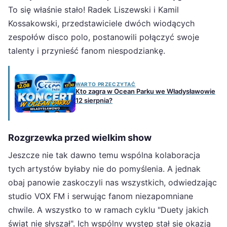
To się właśnie stało! Radek Liszewski i Kamil
Kossakowski, przedstawiciele dwóch wiodących
zespołów disco polo, postanowili połączyć swoje
talenty i przynieść fanom niespodziankę.
WARTO PRZECZYTAĆ
Kto zagra w Ocean Parku we Władysławowie
12 sierpnia?
Rozgrzewka przed wielkim show
Jeszcze nie tak dawno temu wspólna kolaboracja
tych artystów byłaby nie do pomyślenia. A jednak
obaj panowie zaskoczyli nas wszystkich, odwiedzając
studio VOX FM i serwując fanom niezapomniane
chwile. A wszystko to w ramach cyklu "Duety jakich
świat nie słyszał". Ich wspólny występ stał się okazją