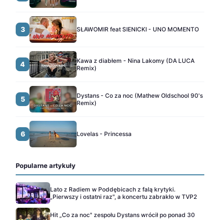
3
SŁAWOMIR feat SIENICKI - UNO MOMENTO
Kawa z diabłem - Nina Lakomy (DA LUCA
4
Remix)
Dystans - Co za noc (Mathew Oldschool 90's
5
Remix)
6
Lovelas - Princessa
Popularne artykuły
Lato z Radiem w Poddębicach z falą krytyki.
„Pierwszy i ostatni raz", a koncertu zabrakło w TVP2
Hit „Co za noc" zespołu Dystans wrócił po ponad 30