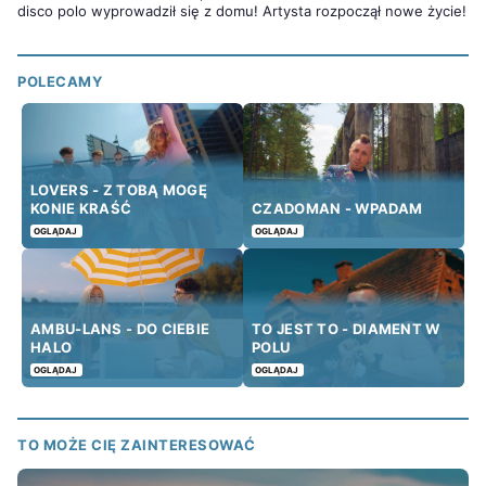
disco polo wyprowadził się z domu! Artysta rozpoczął nowe życie!
POLECAMY
LOVERS - Z TOBĄ MOGĘ
KONIE KRAŚĆ
CZADOMAN - WPADAM
OGLĄDAJ
OGLĄDAJ
AMBU-LANS - DO CIEBIE
TO JEST TO - DIAMENT W
HALO
POLU
OGLĄDAJ
OGLĄDAJ
TO MOŻE CIĘ ZAINTERESOWAĆ