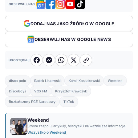
OBSERWUJ NAS
DODAJ NAS JAKO ŹRÓDŁO W GOOGLE
OBSERWUJ NAS W GOOGLE NEWS
UDOSTĘPNIJ:
disco polo
Radek Liszewski
Kamil Kossakowski
Weekend
DiscoBoys
VOX FM
Krzysztof Krawczyk
Roztańczony PGE Narodowy
TikTok
Weekend
Strona zespołu, artykuły, teledyski i najważniejsze informacje.
Wszystko o Weekend