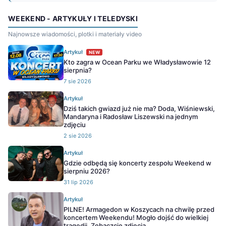
WEEKEND - ARTYKUŁY I TELEDYSKI
Najnowsze wiadomości, plotki i materiały video
Artykuł
NEW
Kto zagra w Ocean Parku we Władysławowie 12
sierpnia?
7 sie 2026
Artykuł
Dziś takich gwiazd już nie ma? Doda, Wiśniewski,
Mandaryna i Radosław Liszewski na jednym
zdjęciu
2 sie 2026
Artykuł
Gdzie odbędą się koncerty zespołu Weekend w
sierpniu 2026?
31 lip 2026
Artykuł
PILNE! Armagedon w Koszycach na chwilę przed
koncertem Weekendu! Mogło dojść do wielkiej
tragedii. Zobaczcie zdjęcia