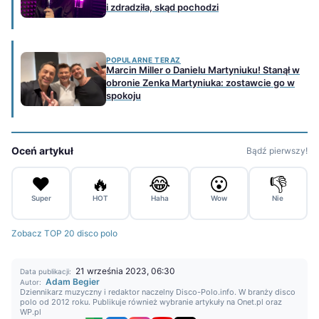
i zdradziła, skąd pochodzi
POPULARNE TERAZ
Marcin Miller o Danielu Martyniuku! Stanął w
obronie Zenka Martyniuka: zostawcie go w
spokoju
Oceń artykuł
Bądź pierwszy!
❤️
🔥
😂
😮
👎
Super
HOT
Haha
Wow
Nie
Zobacz TOP 20 disco polo
21 września 2023, 06:30
Data publikacji:
Adam Begier
Autor:
Dziennikarz muzyczny i redaktor naczelny Disco-Polo.info. W branży disco
polo od 2012 roku. Publikuje również wybranie artykuły na Onet.pl oraz
WP.pl