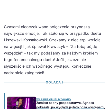
Czasami nieoczekiwane połączenia przynoszą
największe emocje. Tak stało się w przypadku duetu
Liszewski-Kossakowski. Czekamy z niecierpliwością
na więcej! I jak śpiewał Krawczyk – "Za tobą pójdę
wszędzie" – tak my podążamy za każdym krokiem
tego fenomenalnego duetu! Jeśli jeszcze nie
słyszeliście ich wspólnego występu, koniecznie
nadrobicie zaległości!
OGLĄDAJ
WŁAŚNIE OPUBLIKOWANO
Zamiast sceny gospodarstwo. Agness
pokazała, jak wygląda jej lato poza występami,