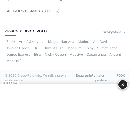
Tel: +48 503 949 763
(10-16)
ZESPOŁY DISCO POLO
Wszystkie →
Ziulik
Antoś Szprycha
Magda Narożna
Marioo
Van Davi
Avinion Dance
Hi-Fi
Kwestia 07
Imperium
Enjoy
Sumptuastic
Dance Express
Etna
Nicky Queen
Massive
Casablanca
Akcent
Markus P
© 2026 Disco-Polo.info. Wszelkie prawa
Regulamin
Polityka
RODO
zastrzeżone.
prywatności
×
REKLAMA