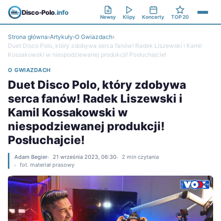
Disco-Polo
.info
Newsy
Klipy
Koncerty
TOP 20
Strona główna
›
Artykuły
›
O Gwiazdach
›
Duet Disco Polo, który zdobywa serca fanów! Radek Liszewski i Kamil
Kossakowski w niespodziewanej produkcji! Posłuchajcie!
O GWIAZDACH
Duet Disco Polo, który zdobywa
serca fanów! Radek Liszewski i
Kamil Kossakowski w
niespodziewanej produkcji!
Posłuchajcie!
Adam Begier
21 września 2023, 06:30
2 min czytania
fot. materiał prasowy