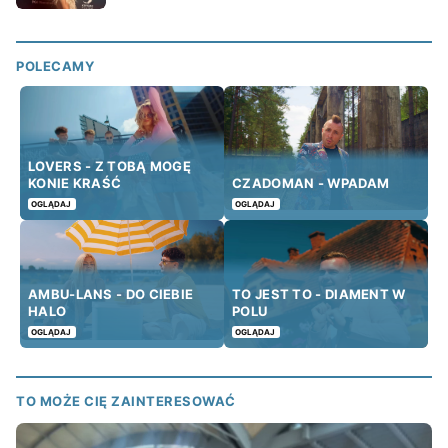
POLECAMY
LOVERS - Z TOBĄ MOGĘ
KONIE KRAŚĆ
CZADOMAN - WPADAM
OGLĄDAJ
OGLĄDAJ
AMBU-LANS - DO CIEBIE
TO JEST TO - DIAMENT W
HALO
POLU
OGLĄDAJ
OGLĄDAJ
TO MOŻE CIĘ ZAINTERESOWAĆ