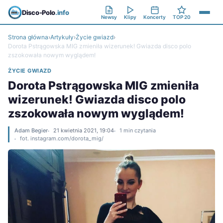
Disco-Polo
.info
Newsy
Klipy
Koncerty
TOP 20
Strona główna
›
Artykuły
›
Życie gwiazd
›
Dorota Pstrągowska MIG zmieniła wizerunek! Gwiazda disco polo
zszokowała nowym wyglądem!
ŻYCIE GWIAZD
Dorota Pstrągowska MIG zmieniła
wizerunek! Gwiazda disco polo
zszokowała nowym wyglądem!
Adam Begier
21 kwietnia 2021, 19:04
1 min czytania
fot. instagram.com/dorota_mig/