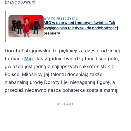
przygotowani.
WARTO PRZECZYTAĆ
MIG w czerwieni i mocnym świetle. Tak
wygląda plan teledysku do nadchodzącej
premiery
Dorota Pstrągowska, to piękniejsza część rodzinnej
formacji
Mig
. Jak zgodnie twierdzą fani disco polo,
gwiazda jest jedną z najlepszych saksofonistek z
Polsce. Miłośnicy jej talentu doceniają także
niebanalną urodę Doroty i jej nienaganną figurę, a
przecież niedawno nasza bohaterka została mamą!
REKLAMA