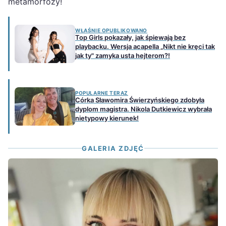
metamorfozy!
WŁAŚNIE OPUBLIKOWANO
Top Girls pokazały, jak śpiewają bez
playbacku. Wersja acapella „Nikt nie kręci tak
jak ty" zamyka usta hejterom?!
POPULARNE TERAZ
Córka Sławomira Świerzyńskiego zdobyła
dyplom magistra. Nikola Dutkiewicz wybrała
nietypowy kierunek!
GALERIA ZDJĘĆ