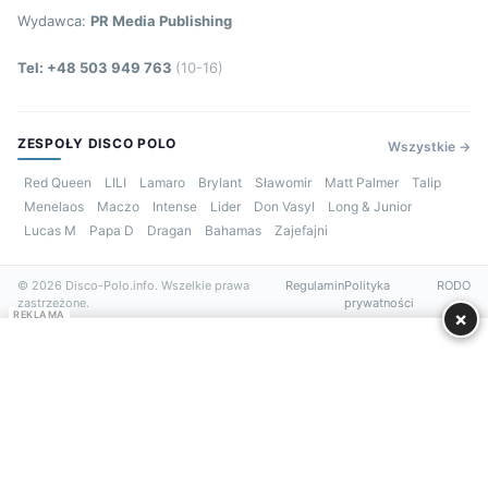
Wydawca:
PR Media Publishing
Tel: +48 503 949 763
(10-16)
ZESPOŁY DISCO POLO
Wszystkie →
Red Queen
LILI
Lamaro
Brylant
Sławomir
Matt Palmer
Talip
Menelaos
Maczo
Intense
Lider
Don Vasyl
Long & Junior
Lucas M
Papa D
Dragan
Bahamas
Zajefajni
© 2026 Disco-Polo.info. Wszelkie prawa
Regulamin
Polityka
RODO
zastrzeżone.
prywatności
×
REKLAMA