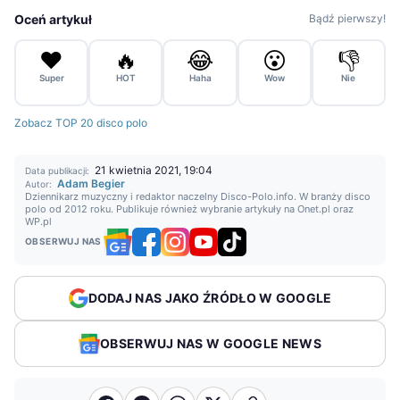
Oceń artykuł
Bądź pierwszy!
❤️
🔥
😂
😮
👎
Super
HOT
Haha
Wow
Nie
Zobacz TOP 20 disco polo
21 kwietnia 2021, 19:04
Data publikacji:
Adam Begier
Autor:
Dziennikarz muzyczny i redaktor naczelny Disco-Polo.info. W branży disco
polo od 2012 roku. Publikuje również wybranie artykuły na Onet.pl oraz
WP.pl
OBSERWUJ NAS
DODAJ NAS JAKO ŹRÓDŁO W GOOGLE
OBSERWUJ NAS W GOOGLE NEWS