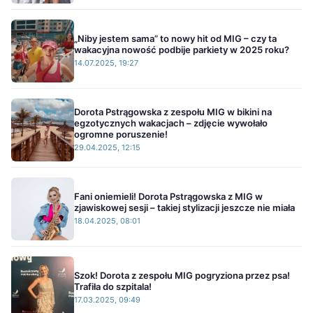
„Niby jestem sama” to nowy hit od MIG – czy ta
wakacyjna nowość podbije parkiety w 2025 roku?
14.07.2025, 19:27
Dorota Pstrągowska z zespołu MIG w bikini na
egzotycznych wakacjach – zdjęcie wywołało
ogromne poruszenie!
29.04.2025, 12:15
Fani oniemieli! Dorota Pstrągowska z MIG w
zjawiskowej sesji – takiej stylizacji jeszcze nie miała
18.04.2025, 08:01
Szok! Dorota z zespołu MIG pogryziona przez psa!
Trafiła do szpitala!
17.03.2025, 09:49