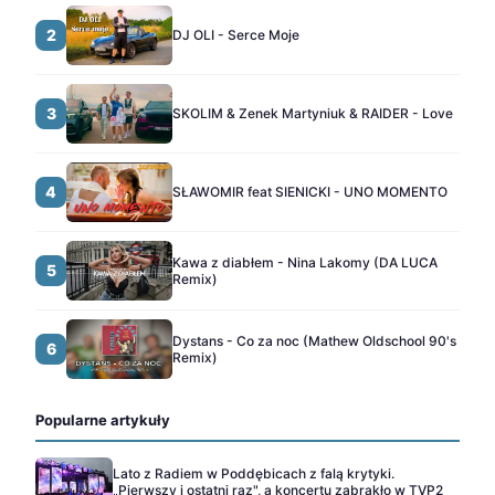
2
DJ OLI - Serce Moje
3
SKOLIM & Zenek Martyniuk & RAIDER - Love
4
SŁAWOMIR feat SIENICKI - UNO MOMENTO
Kawa z diabłem - Nina Lakomy (DA LUCA
5
Remix)
Dystans - Co za noc (Mathew Oldschool 90's
6
Remix)
Popularne artykuły
Lato z Radiem w Poddębicach z falą krytyki.
„Pierwszy i ostatni raz", a koncertu zabrakło w TVP2