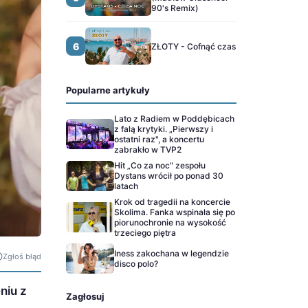
90's Remix)
6
ZŁOTY - Cofnąć czas
Popularne artykuły
Lato z Radiem w Poddębicach
z falą krytyki. „Pierwszy i
ostatni raz", a koncertu
zabrakło w TVP2
Hit „Co za noc" zespołu
Dystans wrócił po ponad 30
latach
Krok od tragedii na koncercie
Skolima. Fanka wspinała się po
piorunochronie na wysokość
trzeciego piętra
Iness zakochana w legendzie
Zgłoś błąd
disco polo?
niu z
Zagłosuj