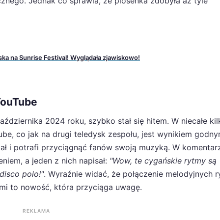
znego. Jednak co sprawia, że piosenka zdobyła aż tyle
ka na Sunrise Festival! Wyglądała zjawiskowo!
YouTube
aździernika 2024 roku, szybko stał się hitem. W niecałe kil
be, co jak na drugi teledysk zespołu, jest wynikiem godn
jał i potrafi przyciągnąć fanów swoją muzyką. W komentar
niem, a jeden z nich napisał:
"Wow, te cygańskie rytmy są
isco polo!"
. Wyraźnie widać, że połączenie melodyjnych 
mi to nowość, która przyciąga uwagę.
REKLAMA