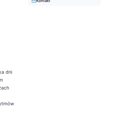
Kontakt
ka dni
ym
zach
rytmów