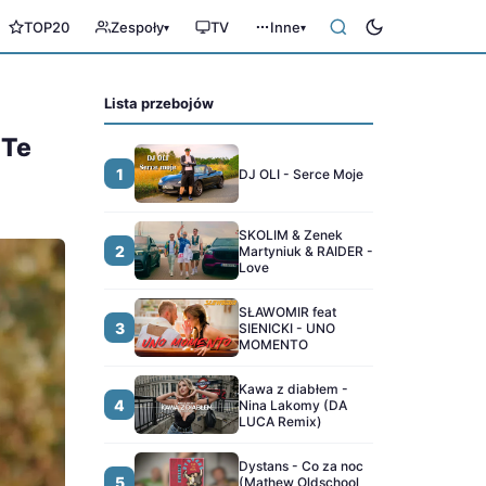
TOP20
Zespoły
TV
Inne
▾
▾
Lista przebojów
 Te
1
DJ OLI - Serce Moje
SKOLIM & Zenek
2
Martyniuk & RAIDER -
Love
SŁAWOMIR feat
3
SIENICKI - UNO
MOMENTO
Kawa z diabłem -
4
Nina Lakomy (DA
LUCA Remix)
Dystans - Co za noc
5
(Mathew Oldschool