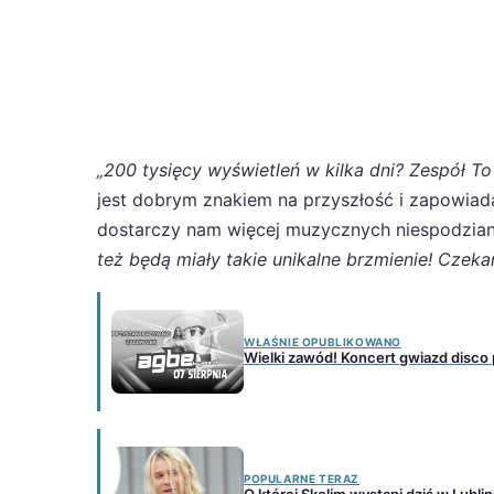
„200 tysięcy wyświetleń w kilka dni? Zespół T
jest dobrym znakiem na przyszłość i zapowiada
dostarczy nam więcej muzycznych niespodzian
też będą miały takie unikalne brzmienie! Czeka
WŁAŚNIE OPUBLIKOWANO
Wielki zawód! Koncert gwiazd disco
POPULARNE TERAZ
O której Skolim wystąpi dziś w Lubli