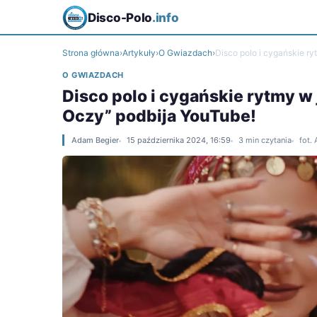
Disco-Polo
.info
Strona główna
›
Artykuły
›
O Gwiazdach
›
Disco polo i cygańskie r
O GWIAZDACH
Disco polo i cygańskie rytmy w
Oczy” podbija YouTube!
Adam Begier
15 października 2024, 16:59
3 min czytania
fot.