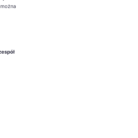
 można
zespół