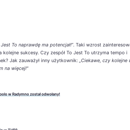
o Jest To naprawdę ma potencjał!”
. Taki wzrost zainteresow
 kolejne sukcesy. Czy zespół To Jest To utrzyma tempo i
ek? Jak zauważył inny użytkownik:
„Ciekawe, czy kolejne
m na więcej!"
 polo w Radymno został odwołany!
nie w TVP?