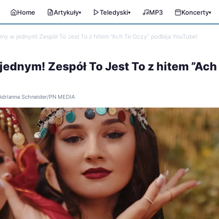
Home
Artykuły
Teledyski
MP3
Koncerty
▾
▾
▾
ytmy w jednym! Zespół To Jest To z hitem ”Ach Te Oczy” podbija YouTube!
 jednym! Zespół To Jest To z hitem ”Ach
 Adrianna Schneider/PN MEDIA