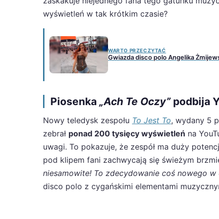
zaskakuje niejednego fana tego gatunku muzyc
wyświetleń w tak krótkim czasie?
WARTO PRZECZYTAĆ
Gwiazda disco polo Angelika Żmijews
Piosenka
„Ach Te Oczy”
podbija 
Nowy teledysk zespołu
To Jest To
, wydany 5 p
zebrał
ponad 200 tysięcy wyświetleń
na YouTu
uwagi. To pokazuje, że zespół ma duży potenc
pod klipem fani zachwycają się świeżym brzmie
niesamowite! To zdecydowanie coś nowego w d
disco polo z cygańskimi elementami muzyczny