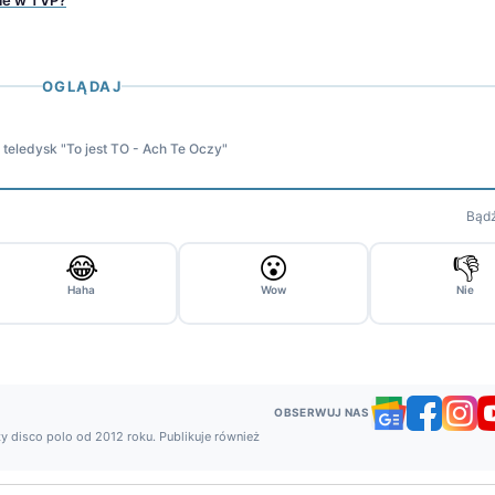
OGLĄDAJ
teledysk "To jest TO - Ach Te Oczy"
Bądź
😂
😮
👎
Haha
Wow
Nie
OBSERWUJ NAS
y disco polo od 2012 roku. Publikuje również