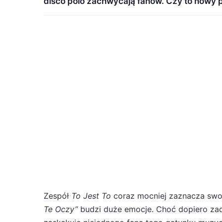
disco polo zachwycają fanów. Czy to nowy 
Zespół
To Jest To
coraz mocniej zaznacza swo
Te Oczy”
budzi duże emocje. Choć dopiero zad