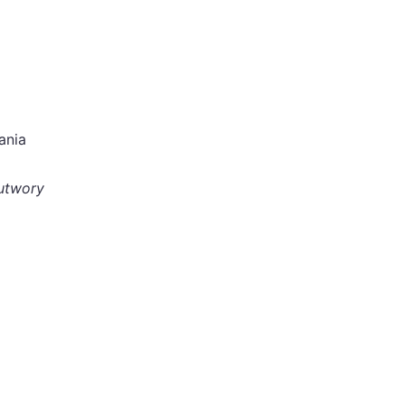
ania
 utwory