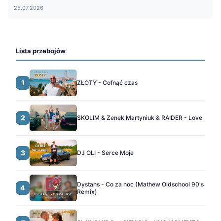
25.07.2026
Lista przebojów
1
ZŁOTY - Cofnąć czas
2
SKOLIM & Zenek Martyniuk & RAIDER - Love
3
DJ OLI - Serce Moje
Dystans - Co za noc (Mathew Oldschool 90's
4
Remix)