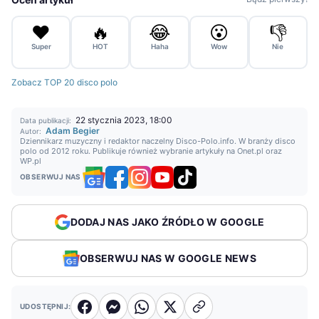
❤️
🔥
😂
😮
👎
Super
HOT
Haha
Wow
Nie
Zobacz TOP 20 disco polo
22 stycznia 2023, 18:00
Data publikacji:
Adam Begier
Autor:
Dziennikarz muzyczny i redaktor naczelny Disco-Polo.info. W branży disco
polo od 2012 roku. Publikuje również wybranie artykuły na Onet.pl oraz
WP.pl
OBSERWUJ NAS
DODAJ NAS JAKO ŹRÓDŁO W GOOGLE
OBSERWUJ NAS W GOOGLE NEWS
UDOSTĘPNIJ: