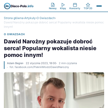
Disco-Polo
.info
Newsy
Klipy
Koncerty
TOP 20
Strona główna
›
Artykuły
›
O Gwiazdach
›
Dawid Narożny pokazuje dobroć serca! Popularny wokalista niesie pomoc
innym!
O GWIAZDACH
Dawid Narożny pokazuje dobroć
serca! Popularny wokalista niesie
pomoc innym!
Adam Begier
22 stycznia 2023, 18:00
2 min czytania
fot. facebook.com/PiekniiMlodziDawidNarozny