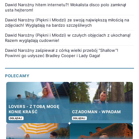
Dawid Narożny hitem internetu?! Wokalista disco polo zamknął
usta hejterom!
Dawid Narożny (Piękni i Młodzi) ze swoją największą miłością na
zdjęciach! Wyglądają na bardzo szczęśliwych
Dawid Narożny (Piękni i Młodzi) w czułych objęciach z ukochaną!
Razem wyglądają cudownie!
Dawid Narożny zaśpiewał z córką wielki przebój ”Shallow”!
Powinni go usłyszeć Bradley Cooper i Lady Gaga!
POLECAMY
LOVERS - Z TOBĄ MOGĘ
KONIE KRAŚĆ
CZADOMAN - WPADAM
OGLĄDAJ
OGLĄDAJ