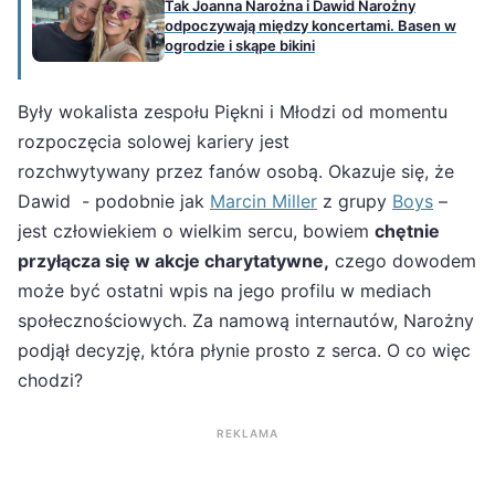
Tak Joanna Narożna i Dawid Narożny
odpoczywają między koncertami. Basen w
ogrodzie i skąpe bikini
Były wokalista zespołu Piękni i Młodzi od momentu
rozpoczęcia solowej kariery jest
rozchwytywany przez fanów osobą. Okazuje się, że
Dawid - podobnie jak
Marcin Miller
z grupy
Boys
–
jest człowiekiem o wielkim sercu, bowiem
chętnie
przyłącza się w akcje charytatywne,
czego dowodem
może być ostatni wpis na jego profilu w mediach
społecznościowych. Za namową internautów, Narożny
podjął decyzję, która płynie prosto z serca. O co więc
chodzi?
REKLAMA