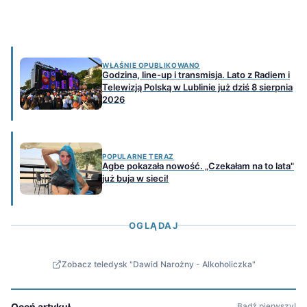
WŁAŚNIE OPUBLIKOWANO
Godzina, line-up i transmisja. Lato z Radiem i
Telewizją Polską w Lublinie już dziś 8 sierpnia
2026
POPULARNE TERAZ
Agbe pokazała nowość. „Czekałam na to lata"
już buja w sieci!
OGLĄDAJ
Zobacz teledysk "Dawid Narożny - Alkoholiczka"
Oceń artykuł
Bądź pierwszy!