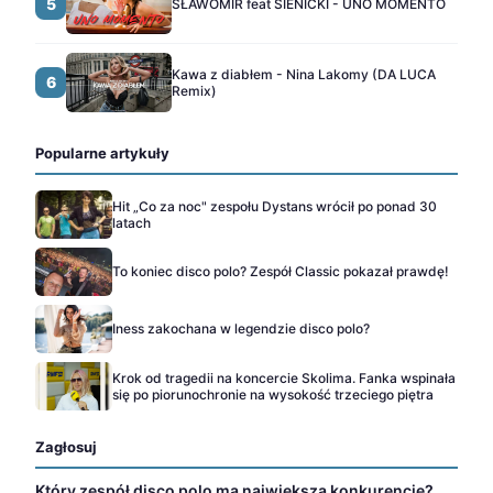
5
SŁAWOMIR feat SIENICKI - UNO MOMENTO
Kawa z diabłem - Nina Lakomy (DA LUCA
6
Remix)
Popularne artykuły
Hit „Co za noc" zespołu Dystans wrócił po ponad 30
latach
To koniec disco polo? Zespół Classic pokazał prawdę!
Iness zakochana w legendzie disco polo?
Krok od tragedii na koncercie Skolima. Fanka wspinała
się po piorunochronie na wysokość trzeciego piętra
Zagłosuj
Który zespół disco polo ma największą konkurencję?