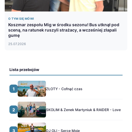
O TYM SIĘ MÓWI
Koszmar zespołu Mig w środku sezonu! Bus utknął pod
sceną, na ratunek ruszyli strażacy, a wcześniej złapali
gumę
25.07.2026
Lista przebojów
1
ZŁOTY - Cofnąć czas
2
SKOLIM & Zenek Martyniuk & RAIDER - Love
3
DJ OLI - Serce Moje