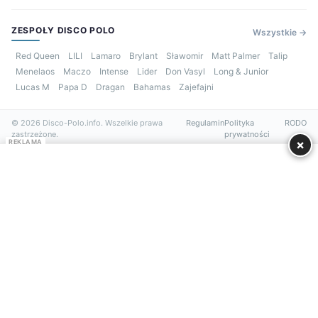
ZESPOŁY DISCO POLO
Wszystkie →
Red Queen
LILI
Lamaro
Brylant
Sławomir
Matt Palmer
Talip
Menelaos
Maczo
Intense
Lider
Don Vasyl
Long & Junior
Lucas M
Papa D
Dragan
Bahamas
Zajefajni
© 2026 Disco-Polo.info. Wszelkie prawa
Regulamin
Polityka
RODO
zastrzeżone.
prywatności
×
REKLAMA