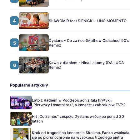
4
SŁAWOMIR feat SIENICKI - UNO MOMENTO
Dystans - Co za noc (Mathew Oldschool 90's
5
Remix)
Kawa z diabłem - Nina Lakomy (DA LUCA
6
Remix)
Popularne artykuły
Lato z Radiem w Poddębicach z falą krytyki.
„Pierwszy i ostatni raz", a koncertu zabrakło w TVP2
Hit „Co za noc" zespołu Dystans wrócił po ponad 30
latach
Krok od tragedii na koncercie Skolima. Fanka wspinała
się po piorunochronie na wysokość trzeciego piętra