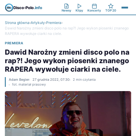
Disco-Polo
.info
Newsy
Klipy
Koncerty
TOP 20
Strona główna
›
Artykuły
›
Premiera
›
Dawid Narożny zmieni disco polo na rap?! Jego wykon piosenki znanego
RAPERA wywołuje ciarki na ciele.
PREMIERA
Dawid Narożny zmieni disco polo na
rap?! Jego wykon piosenki znanego
RAPERA wywołuje ciarki na ciele.
Adam Begier
27 grudnia 2022, 07:30
2 min czytania
fot. materiał prasowy