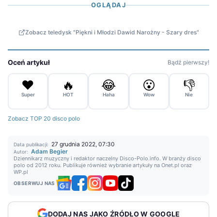
OGLĄDAJ
Zobacz teledysk "Piękni i Młodzi Dawid Narożny - Szary dres"
Oceń artykuł
Bądź pierwszy!
❤️
🔥
😂
😮
👎
Super
HOT
Haha
Wow
Nie
Zobacz TOP 20 disco polo
27 grudnia 2022, 07:30
Data publikacji:
Adam Begier
Autor:
Dziennikarz muzyczny i redaktor naczelny Disco-Polo.info. W branży disco
polo od 2012 roku. Publikuje również wybranie artykuły na Onet.pl oraz
WP.pl
OBSERWUJ NAS
DODAJ NAS JAKO ŹRÓDŁO W GOOGLE