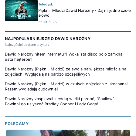
Teledysk
Piękni i Młodzi Dawid Narożny - Daj mi jedno czułe
słowo
26 lut 2026
NAJPOPULARNIEJSZE O DAWID NAROŻNY
Najczęściej czytane artykuły
Dawid Narożny hitem internetu?! Wokalista disco polo zamknął
usta hejterom!
Dawid Narożny (Piękni i Młodzi) ze swoją największą miłością na
zdjęciach! Wyglądają na bardzo szczęśliwych
Dawid Narożny (Piękni i Młodzi) w czułych objęciach z ukochaną!
Razem wyglądają cudownie!
Dawid Narożny zaśpiewał z córką wielki przebój ”Shallow”!
Powinni go usłyszeć Bradley Cooper i Lady Gaga!
POLECAMY