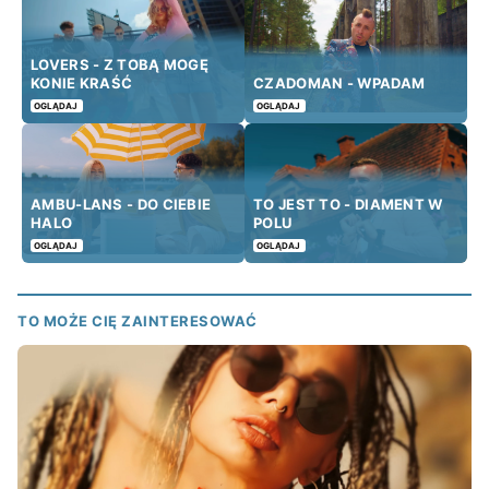
LOVERS - Z TOBĄ MOGĘ
KONIE KRAŚĆ
CZADOMAN - WPADAM
OGLĄDAJ
OGLĄDAJ
AMBU-LANS - DO CIEBIE
TO JEST TO - DIAMENT W
HALO
POLU
OGLĄDAJ
OGLĄDAJ
TO MOŻE CIĘ ZAINTERESOWAĆ