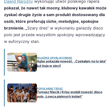
Dawid Narożny
wykonując utwór polskiego rapera
pokazał, że nawet tak mocny, klubowy kawałek może
zyskać drugie życie a sam produkt dostosowany dla
osób, które preferują ciche, melodyjne, spokojne
brzmienie. „
Szary dres” w wykonaniu gwiazdy disco
polo jest przede wszystkim spokojny wprowadzający
w euforyczny stan.
WŁAŚNIE OPUBLIKOWANO
Agbe pokazała nowość. „Czekałam na to lata"
już buja w sieci!
POPULARNE TERAZ
Tomasz Niecik i Krisu wydali nowość disco
polo „Łowca pięknych kobiet"