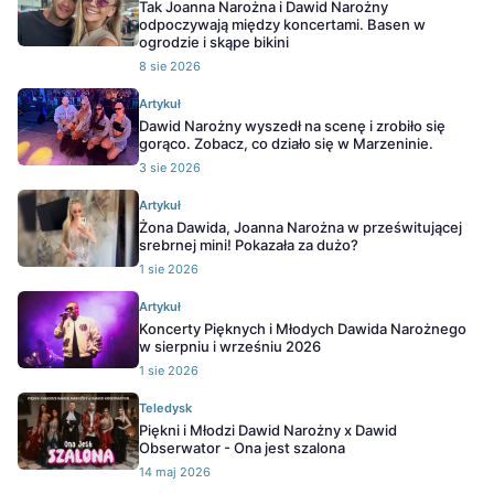
Tak Joanna Narożna i Dawid Narożny
odpoczywają między koncertami. Basen w
ogrodzie i skąpe bikini
8 sie 2026
Artykuł
Dawid Narożny wyszedł na scenę i zrobiło się
gorąco. Zobacz, co działo się w Marzeninie.
3 sie 2026
Artykuł
Żona Dawida, Joanna Narożna w prześwitującej
srebrnej mini! Pokazała za dużo?
1 sie 2026
Artykuł
Koncerty Pięknych i Młodych Dawida Narożnego
w sierpniu i wrześniu 2026
1 sie 2026
Teledysk
Piękni i Młodzi Dawid Narożny x Dawid
Obserwator - Ona jest szalona
14 maj 2026