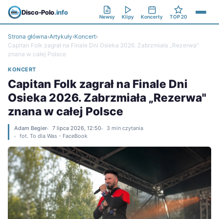
Disco-Polo
.info
Newsy
Klipy
Koncerty
TOP 20
Strona główna
›
Artykuły
›
Koncert
›
Capitan Folk zagrał na Finale Dni Osieka 2026. Zabrzmiała „Rezerwa"
znana w całej Polsce
KONCERT
Capitan Folk zagrał na Finale Dni
Osieka 2026. Zabrzmiała „Rezerwa"
znana w całej Polsce
Adam Begier
7 lipca 2026, 12:50
3 min czytania
fot. To dla Was - FaceBook