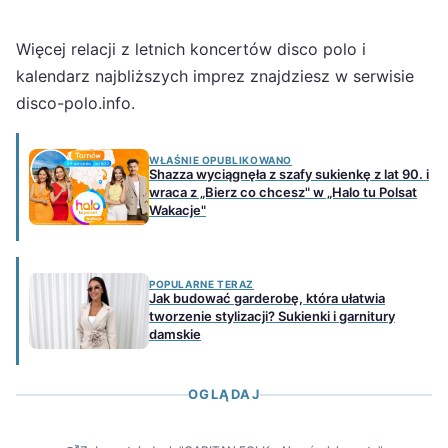
Więcej relacji z letnich koncertów disco polo i
kalendarz najbliższych imprez znajdziesz w serwisie
disco-polo.info.
WŁAŚNIE OPUBLIKOWANO
Shazza wyciągnęła z szafy sukienkę z lat 90. i
wraca z „Bierz co chcesz" w „Halo tu Polsat
Wakacje"
POPULARNE TERAZ
Jak budować garderobę, która ułatwia
tworzenie stylizacji? Sukienki i garnitury
damskie
OGLĄDAJ