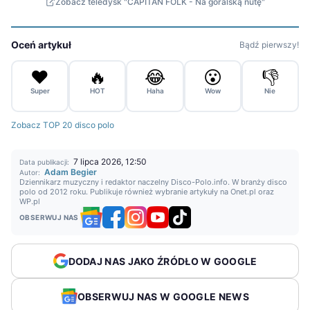
Zobacz teledysk "CAPITAN FOLK - Na góralską nutę"
Oceń artykuł
Bądź pierwszy!
❤️
🔥
😂
😮
👎
Super
HOT
Haha
Wow
Nie
Zobacz TOP 20 disco polo
7 lipca 2026, 12:50
Data publikacji:
Adam Begier
Autor:
Dziennikarz muzyczny i redaktor naczelny Disco-Polo.info. W branży disco
polo od 2012 roku. Publikuje również wybranie artykuły na Onet.pl oraz
WP.pl
OBSERWUJ NAS
DODAJ NAS JAKO ŹRÓDŁO W GOOGLE
OBSERWUJ NAS W GOOGLE NEWS