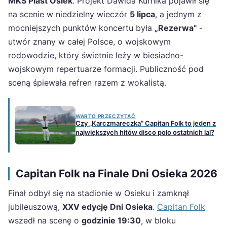
MKS Piast Osiek
. Projekt Dawida Kurnika pojawił się
na scenie w niedzielny wieczór
5 lipca
, a jednym z
mocniejszych punktów koncertu była
„Rezerwa"
-
utwór znany w całej Polsce, o wojskowym
rodowodzie, który świetnie leży w biesiadno-
wojskowym repertuarze formacji. Publiczność pod
sceną śpiewała refren razem z wokalistą.
WARTO PRZECZYTAĆ
Czy „Karczmareczka” Capitan Folk to jeden z
największych hitów disco polo ostatnich lal?
Capitan Folk na Finale Dni Osieka 2026
Finał odbył się na stadionie w Osieku i zamknął
jubileuszową,
XXV edycję Dni Osieka
.
Capitan Folk
wszedł na scenę o
godzinie 19:30
, w bloku