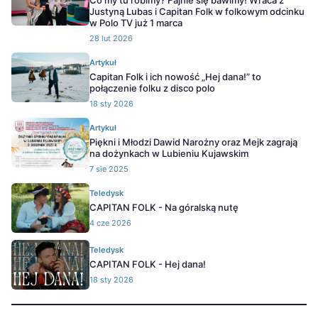
Co my tu robimy? Fajnie się bawimy! Wraca z
Justyną Lubas i Capitan Folk w folkowym odcinku
w Polo TV już 1 marca
28 lut 2026
Artykuł
Capitan Folk i ich nowość „Hej dana!” to
połączenie folku z disco polo
18 sty 2026
Artykuł
Piękni i Młodzi Dawid Narożny oraz Mejk zagrają
na dożynkach w Lubieniu Kujawskim
7 sie 2025
Teledysk
CAPITAN FOLK - Na góralską nutę
4 cze 2026
Teledysk
CAPITAN FOLK - Hej dana!
18 sty 2026