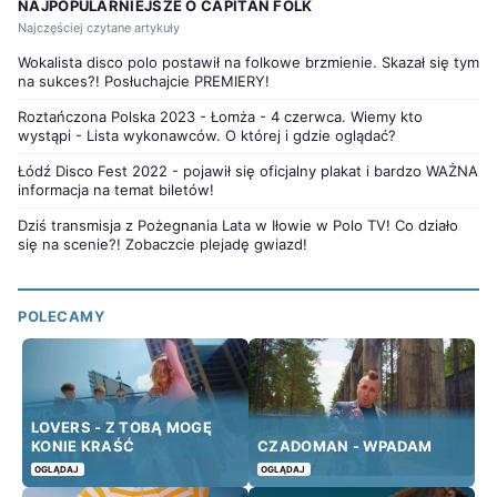
NAJPOPULARNIEJSZE O CAPITAN FOLK
Najczęściej czytane artykuły
Wokalista disco polo postawił na folkowe brzmienie. Skazał się tym
na sukces?! Posłuchajcie PREMIERY!
Roztańczona Polska 2023 - Łomża - 4 czerwca. Wiemy kto
wystąpi - Lista wykonawców. O której i gdzie oglądać?
Łódź Disco Fest 2022 - pojawił się oficjalny plakat i bardzo WAŻNA
informacja na temat biletów!
Dziś transmisja z Pożegnania Lata w Iłowie w Polo TV! Co działo
się na scenie?! Zobaczcie plejadę gwiazd!
POLECAMY
LOVERS - Z TOBĄ MOGĘ
KONIE KRAŚĆ
CZADOMAN - WPADAM
OGLĄDAJ
OGLĄDAJ