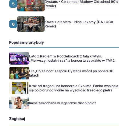
Dystans - Co za noc (Mathew Oldschool 90's
5
Remix)
Kawa z diabłem - Nina Lakomy (DA LUCA
6
Remix)
Popularne artykuły
Lato z Radiem w Poddębicach z falą krytyki.
„Pierwszy i ostatni raz", a koncertu zabrakło w TVP2
Hit „Co za noc" zespołu Dystans wrócił po ponad 30
latach
Krok od tragedii na koncercie Skolima. Fanka wspinała
się po piorunochronie na wysokość trzeciego piętra
Iness zakochana w legendzie disco polo?
Zagłosuj