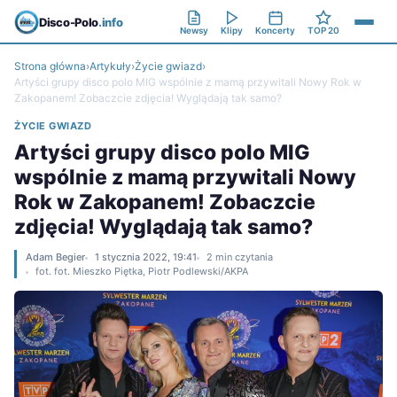
Disco-Polo
.info
Newsy
Klipy
Koncerty
TOP 20
Strona główna
›
Artykuły
›
Życie gwiazd
›
Artyści grupy disco polo MIG wspólnie z mamą przywitali Nowy Rok w
Zakopanem! Zobaczcie zdjęcia! Wyglądają tak samo?
ŻYCIE GWIAZD
Artyści grupy disco polo MIG
wspólnie z mamą przywitali Nowy
Rok w Zakopanem! Zobaczcie
zdjęcia! Wyglądają tak samo?
Adam Begier
1 stycznia 2022, 19:41
2 min czytania
fot. fot. Mieszko Piętka, Piotr Podlewski/AKPA