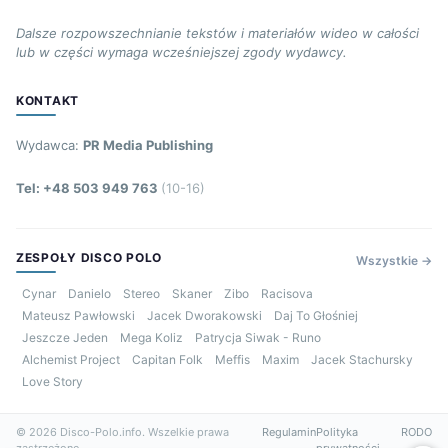
Dalsze rozpowszechnianie tekstów i materiałów wideo w całości
lub w części wymaga wcześniejszej zgody wydawcy.
KONTAKT
Wydawca:
PR Media Publishing
Tel: +48 503 949 763
(10-16)
ZESPOŁY DISCO POLO
Wszystkie →
Cynar
Danielo
Stereo
Skaner
Zibo
Racisova
Mateusz Pawłowski
Jacek Dworakowski
Daj To Głośniej
Jeszcze Jeden
Mega Koliz
Patrycja Siwak - Runo
Alchemist Project
Capitan Folk
Meffis
Maxim
Jacek Stachursky
Love Story
© 2026 Disco-Polo.info. Wszelkie prawa
Regulamin
Polityka
RODO
zastrzeżone.
prywatności