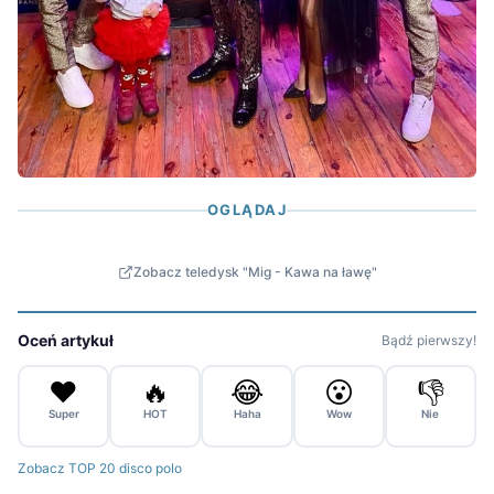
OGLĄDAJ
Zobacz teledysk "Mig - Kawa na ławę"
Oceń artykuł
Bądź pierwszy!
❤️
🔥
😂
😮
👎
Super
HOT
Haha
Wow
Nie
Zobacz TOP 20 disco polo