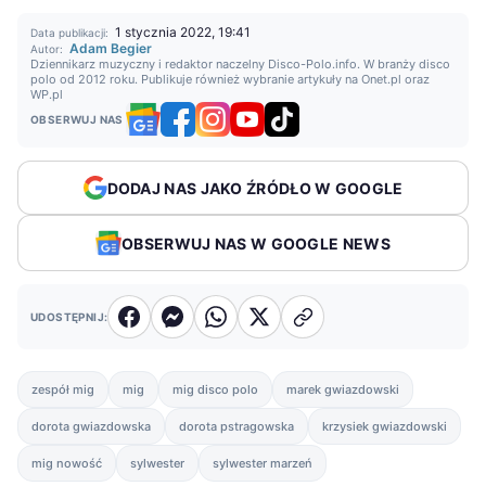
1 stycznia 2022, 19:41
Data publikacji:
Adam Begier
Autor:
Dziennikarz muzyczny i redaktor naczelny Disco-Polo.info. W branży disco
polo od 2012 roku. Publikuje również wybranie artykuły na Onet.pl oraz
WP.pl
OBSERWUJ NAS
DODAJ NAS JAKO ŹRÓDŁO W GOOGLE
OBSERWUJ NAS W GOOGLE NEWS
UDOSTĘPNIJ:
zespół mig
mig
mig disco polo
marek gwiazdowski
dorota gwiazdowska
dorota pstragowska
krzysiek gwiazdowski
mig nowość
sylwester
sylwester marzeń