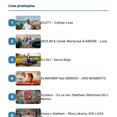
Lista przebojów
1
ZŁOTY - Cofnąć czas
2
SKOLIM & Zenek Martyniuk & RAIDER - Love
3
DJ OLI - Serce Moje
4
SŁAWOMIR feat SIENICKI - UNO MOMENTO
Dystans - Co za noc (Mathew Oldschool 90's
5
Remix)
Kawa z diabłem - Nina Lakomy (DA LUCA
6