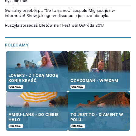
była piękna!
Genialny przebój pt. ”Co to za noc” zespołu Mig jest już w
internecie! Show jakiego w disco polo jeszcze nie było!
Ruszyła sprzedaż biletów na : Festiwal Ostróda 2017
POLECAMY
LOVERS - Z TOBĄ MOGĘ
KONIE KRAŚĆ
CZADOMAN - WPADAM
OGLĄDAJ
OGLĄDAJ
AMBU-LANS - DO CIEBIE
TO JEST TO - DIAMENT W
HALO
POLU
OGLĄDAJ
OGLĄDAJ