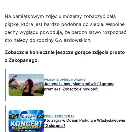
Na pamiątkowym zdjęciu możemy zobaczyć całą
piątkę, która jest bardzo podobna do siebie. Wspólne
cechy wyglądu powodują, że bardzo łatwo rozpoznać
kto należy do rodziny Gwiazdowskich.
Zobaczcie koniecznie jeszcze gorące zdjęcia prosto
z Zakopanego.
WŁAŚNIE OPUBLIKOWANO
Justyna Lubas „Mama mówiła" i gorąca
premiera. Zobaczcie nowość!
POPULARNE TERAZ
Kto zagra w Ocean Parku we Władysławowie
12 sierpnia?