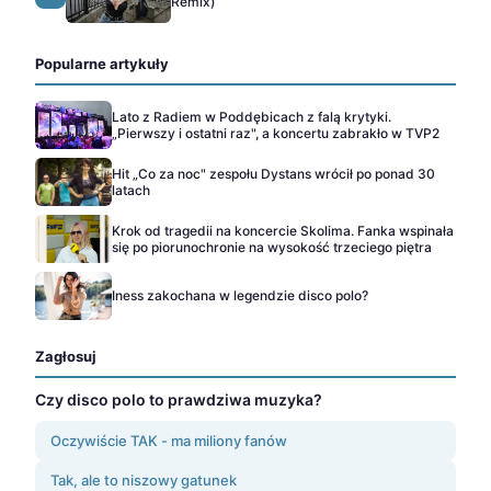
Remix)
Popularne artykuły
Lato z Radiem w Poddębicach z falą krytyki.
„Pierwszy i ostatni raz", a koncertu zabrakło w TVP2
Hit „Co za noc" zespołu Dystans wrócił po ponad 30
latach
Krok od tragedii na koncercie Skolima. Fanka wspinała
się po piorunochronie na wysokość trzeciego piętra
Iness zakochana w legendzie disco polo?
Zagłosuj
Czy disco polo to prawdziwa muzyka?
Oczywiście TAK - ma miliony fanów
Tak, ale to niszowy gatunek