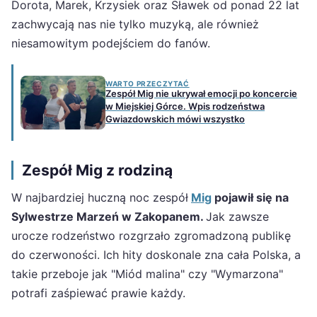
Dorota, Marek, Krzysiek oraz Sławek od ponad 22 lat
zachwycają nas nie tylko muzyką, ale również
niesamowitym podejściem do fanów.
WARTO PRZECZYTAĆ
Zespół Mig nie ukrywał emocji po koncercie
w Miejskiej Górce. Wpis rodzeństwa
Gwiazdowskich mówi wszystko
Zespół Mig z rodziną
W najbardziej huczną noc zespół
Mig
pojawił się na
Sylwestrze Marzeń w Zakopanem.
Jak zawsze
urocze rodzeństwo rozgrzało zgromadzoną publikę
do czerwoności. Ich hity doskonale zna cała Polska, a
takie przeboje jak "Miód malina" czy "Wymarzona"
potrafi zaśpiewać prawie każdy.