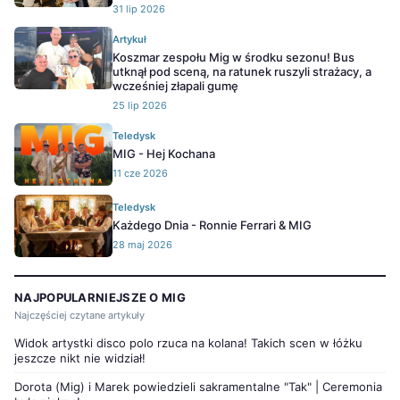
31 lip 2026
Artykuł
Koszmar zespołu Mig w środku sezonu! Bus
utknął pod sceną, na ratunek ruszyli strażacy, a
wcześniej złapali gumę
25 lip 2026
Teledysk
MIG - Hej Kochana
11 cze 2026
Teledysk
Każdego Dnia - Ronnie Ferrari & MIG
28 maj 2026
NAJPOPULARNIEJSZE O MIG
Najczęściej czytane artykuły
Widok artystki disco polo rzuca na kolana! Takich scen w łóżku
jeszcze nikt nie widział!
Dorota (Mig) i Marek powiedzieli sakramentalne "Tak" | Ceremonia