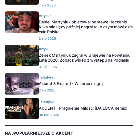
7 sie 2026
Artykuł
Daniel Martyniuk obiecywał poprawę i leczenie.
Kilka miesięcy później nagrał to, o czym mówi dziś
cała Polska.
2 sie 2026
Artykuł
Zenek Martyniuk zagrał w Grajewie na Powitaniu
Lata 2026. Zobacz wideo z występu na Podlasiu
31 lip 2026
Teledysk
Akcent & Exaited - W sercu mi graj
2 lip 2026
Teledysk
AKCENT - Pragnienie Miłości (DA LUCA Remix)
30 kwi 2026
NAJPOPULARNIEJSZE O AKCENT