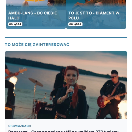
AMBU-LANS - DO CIEBIE
TO JEST TO - DIAMENT W
HALO
POLU
OGLĄDAJ
OGLĄDAJ
TO MOŻE CIĘ ZAINTERESOWAĆ
O GWIAZDACH
Poparazzi „Czas na zmianę ról" z wynikiem 270 tysięcy