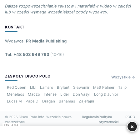
Dalsze rozpowszechnianie tekstów i materiałów wideo w całości
lub w części wymaga wcześniejszej zgody wydawcy.
KONTAKT
Wydawca:
PR Media Publishing
Tel: +48 503 949 763
(10-16)
ZESPOŁY DISCO POLO
Wszystkie →
Red Queen
LILI
Lamaro
Brylant
Sławomir
Matt Palmer
Talip
Menelaos
Maczo
Intense
Lider
Don Vasyl
Long & Junior
Lucas M
Papa D
Dragan
Bahamas
Zajefajni
© 2026 Disco-Polo.info. Wszelkie prawa
Regulamin
Polityka
RODO
zastrzeżone.
prywatności
×
REKLAMA