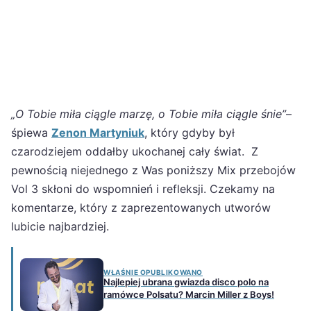
„O Tobie miła ciągle marzę, o Tobie miła ciągle śnie”
–
śpiewa
Zenon Martyniuk
, który gdyby był
czarodziejem oddałby ukochanej cały świat. Z
pewnością niejednego z Was poniższy Mix przebojów
Vol 3 skłoni do wspomnień i refleksji. Czekamy na
komentarze, który z zaprezentowanych utworów
lubicie najbardziej.
WŁAŚNIE OPUBLIKOWANO
Najlepiej ubrana gwiazda disco polo na
ramówce Polsatu? Marcin Miller z Boys!