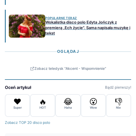
POPULARNE TERAZ
Wokalistka disco polo Edyta Jończyk z
premierą „Ech życie". Sama napisała muzykę i
tekst
OGLĄDAJ
Zobacz teledysk "Akcent - Wspomnienie"
Oceń artykuł
Bądź pierwszy!
❤️
🔥
😂
😮
👎
Super
HOT
Haha
Wow
Nie
Zobacz TOP 20 disco polo