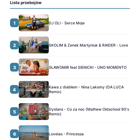
Lista przebojów
1
DJ OLI - Serce Moje
2
SKOLIM & Zenek Martyniuk & RAIDER - Love
3
SŁAWOMIR feat SIENICKI - UNO MOMENTO
Kawa z diabłem - Nina Lakomy (DA LUCA
4
Remix)
Dystans - Co za noc (Mathew Oldschool 90's
5
Remix)
6
Lovelas - Princessa