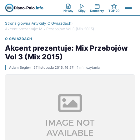
Disco-Polo
.info
Newsy
Klipy
Koncerty
TOP 20
Strona główna
›
Artykuły
›
O Gwiazdach
›
Akcent prezentuje: Mix Przebojów Vol 3 (Mix 2015)
O GWIAZDACH
Akcent prezentuje: Mix Przebojów
Vol 3 (Mix 2015)
Adam Begier
27 listopada 2015, 16:27
1 min czytania