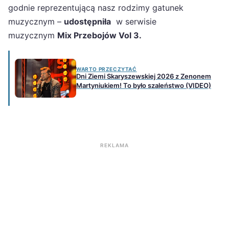
godnie reprezentującą nasz rodzimy gatunek
muzycznym –
udostępniła
w serwisie
muzycznym
Mix Przebojów Vol 3.
WARTO PRZECZYTAĆ
Dni Ziemi Skaryszewskiej 2026 z Zenonem
Martyniukiem! To było szaleństwo (VIDEO)
REKLAMA