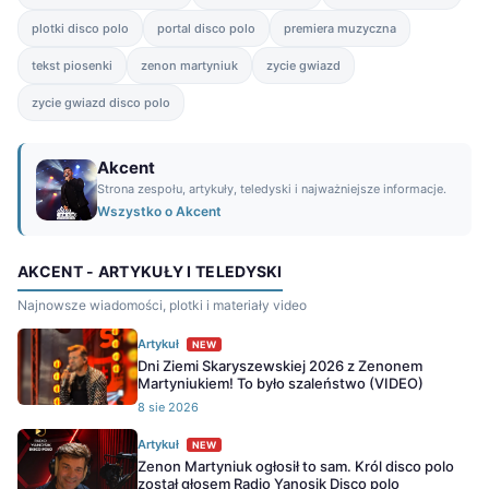
plotki disco polo
portal disco polo
premiera muzyczna
tekst piosenki
zenon martyniuk
zycie gwiazd
zycie gwiazd disco polo
Akcent
Strona zespołu, artykuły, teledyski i najważniejsze informacje.
Wszystko o Akcent
AKCENT - ARTYKUŁY I TELEDYSKI
Najnowsze wiadomości, plotki i materiały video
Artykuł
NEW
Dni Ziemi Skaryszewskiej 2026 z Zenonem
Martyniukiem! To było szaleństwo (VIDEO)
8 sie 2026
Artykuł
NEW
Zenon Martyniuk ogłosił to sam. Król disco polo
został głosem Radio Yanosik Disco polo