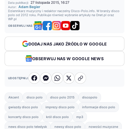
27 listopada 2015, 16:27
Data publikacji:
Adam Begier
Autor:
Dziennikarz muzyczny i redaktor naczelny Disco-Polo.info. W branży disco
polo od 2012 roku. Publikuje również wybranie artykuły na Onet.pl oraz
WP.pl
OBSERWUJ NAS
DODAJ NAS JAKO ŹRÓDŁO W GOOGLE
OBSERWUJ NAS W GOOGLE NEWS
UDOSTĘPNIJ:
Akcent
disco polo
disco polo 2015
discopolo
gwiazdy disco polo
imprezy disco polo
informacje disco polo
koncerty disco polo
król disco polo
mp3
news disco polo teledysk
newsy disco polo
nowości muzyczne