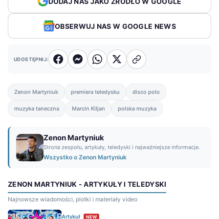
DODAJ NAS JAKO ŹRÓDŁO W GOOGLE
OBSERWUJ NAS W GOOGLE NEWS
UDOSTĘPNIJ:
Zenon Martyniuk
premiera teledysku
disco polo
muzyka taneczna
Marcin Kiljan
polska muzyka
Zenon Martyniuk
Strona zespołu, artykuły, teledyski i najważniejsze informacje.
Wszystko o Zenon Martyniuk
ZENON MARTYNIUK - ARTYKUŁY I TELEDYSKI
Najnowsze wiadomości, plotki i materiały video
Artykuł
NEW