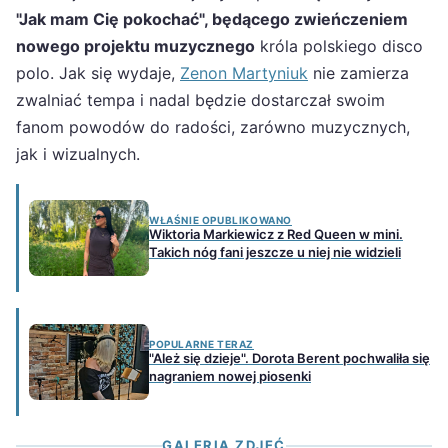
"Jak mam Cię pokochać", będącego zwieńczeniem
nowego projektu muzycznego
króla polskiego disco
polo. Jak się wydaje,
Zenon Martyniuk
nie zamierza
zwalniać tempa i nadal będzie dostarczał swoim
fanom powodów do radości, zarówno muzycznych,
jak i wizualnych.
WŁAŚNIE OPUBLIKOWANO
Wiktoria Markiewicz z Red Queen w mini.
Takich nóg fani jeszcze u niej nie widzieli
POPULARNE TERAZ
"Ależ się dzieje". Dorota Berent pochwaliła się
nagraniem nowej piosenki
GALERIA ZDJĘĆ