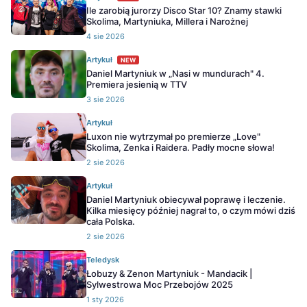
Ile zarobią jurorzy Disco Star 10? Znamy stawki
Skolima, Martyniuka, Millera i Narożnej
4 sie 2026
Artykuł
NEW
Daniel Martyniuk w „Nasi w mundurach" 4.
Premiera jesienią w TTV
3 sie 2026
Artykuł
Luxon nie wytrzymał po premierze „Love"
Skolima, Zenka i Raidera. Padły mocne słowa!
2 sie 2026
Artykuł
Daniel Martyniuk obiecywał poprawę i leczenie.
Kilka miesięcy później nagrał to, o czym mówi dziś
cała Polska.
2 sie 2026
Teledysk
Łobuzy & Zenon Martyniuk - Mandacik |
Sylwestrowa Moc Przebojów 2025
1 sty 2026