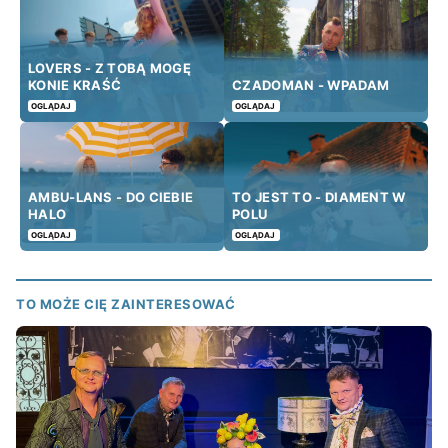
LOVERS - Z TOBĄ MOGĘ
KONIE KRAŚĆ
CZADOMAN - WPADAM
OGLĄDAJ
OGLĄDAJ
AMBU-LANS - DO CIEBIE
TO JEST TO - DIAMENT W
HALO
POLU
OGLĄDAJ
OGLĄDAJ
TO MOŻE CIĘ ZAINTERESOWAĆ