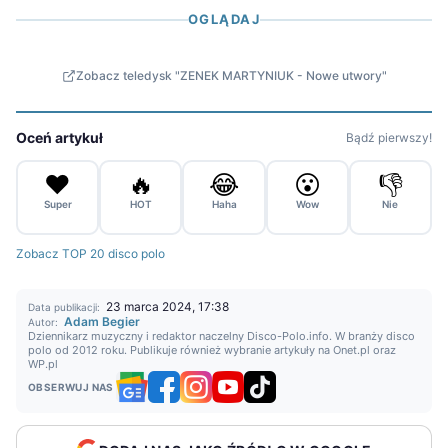
OGLĄDAJ
Zobacz teledysk "ZENEK MARTYNIUK - Nowe utwory"
Oceń artykuł
Bądź pierwszy!
❤️
🔥
😂
😮
👎
Super
HOT
Haha
Wow
Nie
Zobacz TOP 20 disco polo
23 marca 2024, 17:38
Data publikacji:
Adam Begier
Autor:
Dziennikarz muzyczny i redaktor naczelny Disco-Polo.info. W branży disco
polo od 2012 roku. Publikuje również wybranie artykuły na Onet.pl oraz
WP.pl
OBSERWUJ NAS