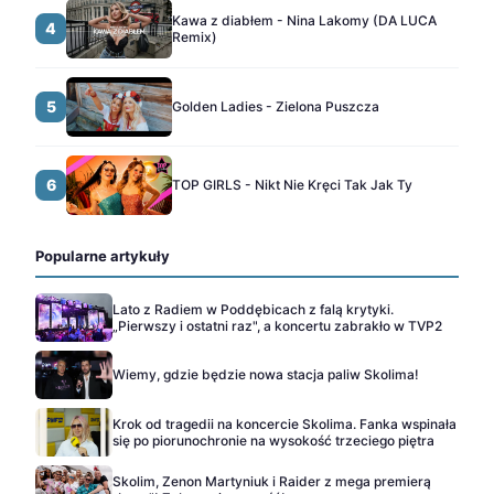
Kawa z diabłem - Nina Lakomy (DA LUCA
4
Remix)
5
Golden Ladies - Zielona Puszcza
6
TOP GIRLS - Nikt Nie Kręci Tak Jak Ty
Popularne artykuły
Lato z Radiem w Poddębicach z falą krytyki.
„Pierwszy i ostatni raz", a koncertu zabrakło w TVP2
Wiemy, gdzie będzie nowa stacja paliw Skolima!
Krok od tragedii na koncercie Skolima. Fanka wspinała
się po piorunochronie na wysokość trzeciego piętra
Skolim, Zenon Martyniuk i Raider z mega premierą