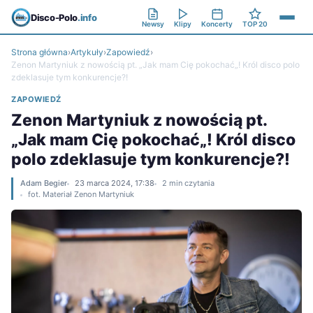
Disco-Polo
.info
Newsy
Klipy
Koncerty
TOP 20
Strona główna
›
Artykuły
›
Zapowiedź
›
Zenon Martyniuk z nowością pt. „Jak mam Cię pokochać„! Król disco polo
zdeklasuje tym konkurencje?!
ZAPOWIEDŹ
Zenon Martyniuk z nowością pt.
„Jak mam Cię pokochać„! Król disco
polo zdeklasuje tym konkurencje?!
Adam Begier
23 marca 2024, 17:38
2 min czytania
fot. Materiał Zenon Martyniuk