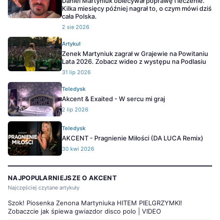
Daniel Martyniuk obiecywał poprawę i leczenie.
Kilka miesięcy później nagrał to, o czym mówi dziś
cała Polska.
2 sie 2026
Artykuł
Zenek Martyniuk zagrał w Grajewie na Powitaniu
Lata 2026. Zobacz wideo z występu na Podlasiu
31 lip 2026
Teledysk
Akcent & Exaited - W sercu mi graj
2 lip 2026
Teledysk
AKCENT - Pragnienie Miłości (DA LUCA Remix)
30 kwi 2026
NAJPOPULARNIEJSZE O AKCENT
Najczęściej czytane artykuły
Szok! Piosenka Zenona Martyniuka HITEM PIELGRZYMKI!
Zobaczcie jak śpiewa gwiazdor disco polo | VIDEO