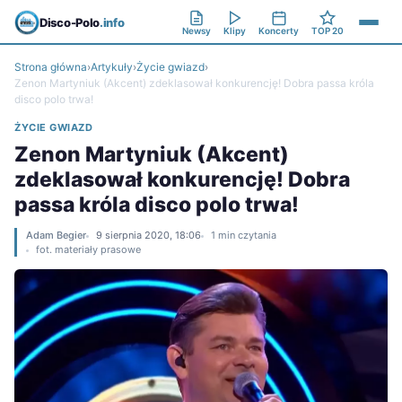
Disco-Polo
.info
Newsy
Klipy
Koncerty
TOP 20
Strona główna
›
Artykuły
›
Życie gwiazd
›
Zenon Martyniuk (Akcent) zdeklasował konkurencję! Dobra passa króla
disco polo trwa!
ŻYCIE GWIAZD
Zenon Martyniuk (Akcent)
zdeklasował konkurencję! Dobra
passa króla disco polo trwa!
Adam Begier
9 sierpnia 2020, 18:06
1 min czytania
fot. materiały prasowe