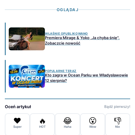
OGLĄDAJ
WŁAŚNIE OPUBLIKOWANO
Premiera Mirage & Yoko „Ja chyba śnię".
Zobaczcie nowość
POPULARNE TERAZ
Kto zagra w Ocean Parku we Władysławowie
12 sierpnia?
Oceń artykuł
Bądź pierwszy!
❤️
🔥
😂
😮
👎
Super
HOT
Haha
Wow
Nie