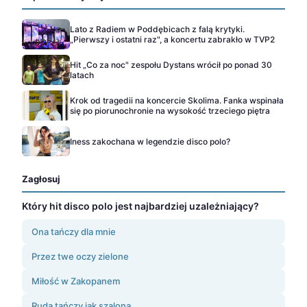
Lato z Radiem w Poddębicach z falą krytyki.
„Pierwszy i ostatni raz", a koncertu zabrakło w TVP2
Hit „Co za noc" zespołu Dystans wrócił po ponad 30
latach
Krok od tragedii na koncercie Skolima. Fanka wspinała
się po piorunochronie na wysokość trzeciego piętra
Iness zakochana w legendzie disco polo?
Zagłosuj
Który hit disco polo jest najbardziej uzależniający?
Ona tańczy dla mnie
Przez twe oczy zielone
Miłość w Zakopanem
Ruda tańczy jak szalona