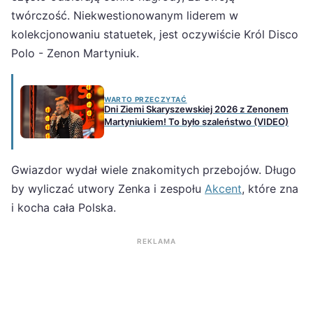
twórczość. Niekwestionowanym liderem w
kolekcjonowaniu statuetek, jest oczywiście Król Disco
Polo - Zenon Martyniuk.
WARTO PRZECZYTAĆ
Dni Ziemi Skaryszewskiej 2026 z Zenonem
Martyniukiem! To było szaleństwo (VIDEO)
Gwiazdor wydał wiele znakomitych przebojów. Długo
by wyliczać utwory Zenka i zespołu
Akcent
, które zna
i kocha cała Polska.
REKLAMA