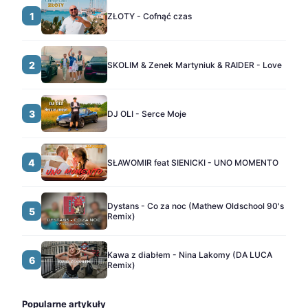
1
ZŁOTY - Cofnąć czas
2
SKOLIM & Zenek Martyniuk & RAIDER - Love
3
DJ OLI - Serce Moje
4
SŁAWOMIR feat SIENICKI - UNO MOMENTO
Dystans - Co za noc (Mathew Oldschool 90's
5
Remix)
Kawa z diabłem - Nina Lakomy (DA LUCA
6
Remix)
Popularne artykuły