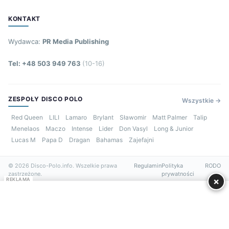
KONTAKT
Wydawca:
PR Media Publishing
Tel: +48 503 949 763
(10-16)
ZESPOŁY DISCO POLO
Wszystkie →
Red Queen
LILI
Lamaro
Brylant
Sławomir
Matt Palmer
Talip
Menelaos
Maczo
Intense
Lider
Don Vasyl
Long & Junior
Lucas M
Papa D
Dragan
Bahamas
Zajefajni
© 2026 Disco-Polo.info. Wszelkie prawa
Regulamin
Polityka
RODO
zastrzeżone.
prywatności
×
REKLAMA