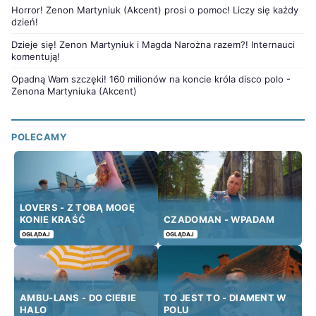
Horror! Zenon Martyniuk (Akcent) prosi o pomoc! Liczy się każdy
dzień!
Dzieje się! Zenon Martyniuk i Magda Narożna razem?! Internauci
komentują!
Opadną Wam szczęki! 160 milionów na koncie króla disco polo -
Zenona Martyniuka (Akcent)
POLECAMY
LOVERS - Z TOBĄ MOGĘ
KONIE KRAŚĆ
CZADOMAN - WPADAM
OGLĄDAJ
OGLĄDAJ
AMBU-LANS - DO CIEBIE
TO JEST TO - DIAMENT W
HALO
POLU