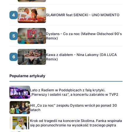
4
SŁAWOMIR feat SIENICKI - UNO MOMENTO
Dystans - Co za noc (Mathew Oldschool 90's
5
Remix)
Kawa z diabłem - Nina Lakomy (DA LUCA
6
Remix)
Popularne artykuły
Lato z Radiem w Poddębicach z falą krytyki.
„Pierwszy i ostatni raz", a koncertu zabrakło w TVP2
Hit „Co za noc" zespołu Dystans wrócił po ponad 30
latach
Krok od tragedii na koncercie Skolima. Fanka wspinała
się po piorunochronie na wysokość trzeciego piętra