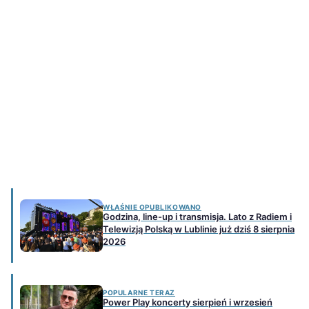
WŁAŚNIE OPUBLIKOWANO
Godzina, line-up i transmisja. Lato z Radiem i
Telewizją Polską w Lublinie już dziś 8 sierpnia
2026
POPULARNE TERAZ
Power Play koncerty sierpień i wrzesień