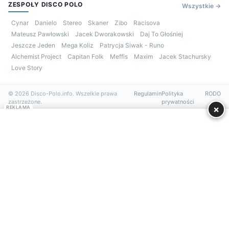
ZESPOŁY DISCO POLO
Wszystkie →
Cynar
Danielo
Stereo
Skaner
Zibo
Racisova
Mateusz Pawłowski
Jacek Dworakowski
Daj To Głośniej
Jeszcze Jeden
Mega Koliz
Patrycja Siwak - Runo
Alchemist Project
Capitan Folk
Meffis
Maxim
Jacek Stachursky
Love Story
© 2026 Disco-Polo.info. Wszelkie prawa
Regulamin
Polityka
RODO
zastrzeżone.
prywatności
×
REKLAMA