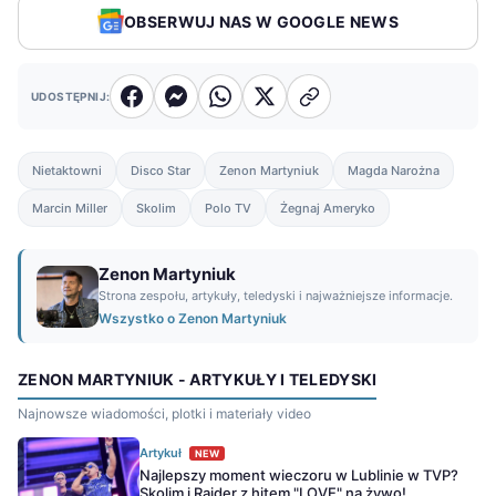
OBSERWUJ NAS W GOOGLE NEWS
UDOSTĘPNIJ:
Nietaktowni
Disco Star
Zenon Martyniuk
Magda Narożna
Marcin Miller
Skolim
Polo TV
Żegnaj Ameryko
Zenon Martyniuk
Strona zespołu, artykuły, teledyski i najważniejsze informacje.
Wszystko o Zenon Martyniuk
ZENON MARTYNIUK - ARTYKUŁY I TELEDYSKI
Najnowsze wiadomości, plotki i materiały video
Artykuł
NEW
Najlepszy moment wieczoru w Lublinie w TVP?
Skolim i Raider z hitem "LOVE" na żywo!