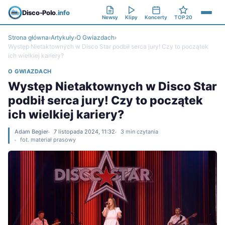
Disco-Polo
.info
Newsy
Klipy
Koncerty
TOP 20
Strona główna
›
Artykuły
›
O Gwiazdach
›
Występ Nietaktownych w Disco Star podbił serca jury! Czy to początek
ich wielkiej kariery?
O GWIAZDACH
Występ Nietaktownych w Disco Star
podbił serca jury! Czy to początek
ich wielkiej kariery?
Adam Begier
7 listopada 2024, 11:32
3 min czytania
fot. materiał prasowy