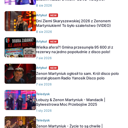
8 sie 2026
Artykuł
NEW
Dni Ziemi Skaryszewskiej 2026 z Zenonem
Martyniukiem! To było szaleństwo (VIDEO)
8 sie 2026
Artykuł
NEW
Wielka afera?! Gmina przesunęła 95 600 zł z
rezerwy na jedno popołudnie z disco polo!
7 sie 2026
Artykuł
NEW
Zenon Martyniuk ogłosił to sam. Król disco polo
został głosem Radio Yanosik Disco polo
7 sie 2026
Teledysk
Łobuzy & Zenon Martyniuk - Mandacik |
Sylwestrowa Moc Przebojów 2025
1 sty 2026
Teledysk
Zenon Martyniuk - Życie to są chwile |