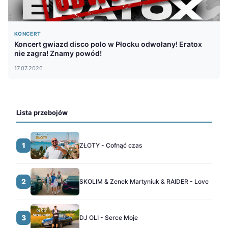
KONCERT
Koncert gwiazd disco polo w Płocku odwołany! Eratox
nie zagra! Znamy powód!
17.07.2026
Lista przebojów
1
ZŁOTY - Cofnąć czas
2
SKOLIM & Zenek Martyniuk & RAIDER - Love
3
DJ OLI - Serce Moje