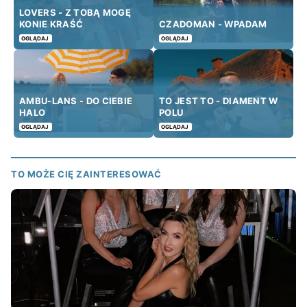
LOVERS - Z TOBĄ MOGĘ
KONIE KRAŚĆ
CZADOMAN - WPADAM
OGLĄDAJ
OGLĄDAJ
AMBU-LANS - DO CIEBIE
TO JEST TO - DIAMENT W
HALO
POLU
OGLĄDAJ
OGLĄDAJ
TO MOŻE CIĘ ZAINTERESOWAĆ