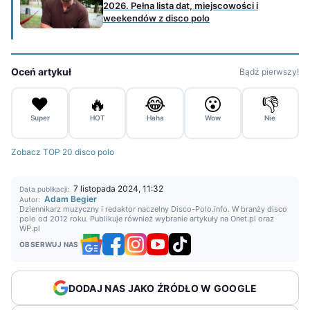
2026. Pełna lista dat, miejscowości i
weekendów z disco polo
Oceń artykuł
Bądź pierwszy!
❤️
🔥
😂
😮
👎
Super
HOT
Haha
Wow
Nie
Zobacz TOP 20 disco polo
7 listopada 2024, 11:32
Data publikacji:
Adam Begier
Autor:
Dziennikarz muzyczny i redaktor naczelny Disco-Polo.info. W branży disco
polo od 2012 roku. Publikuje również wybranie artykuły na Onet.pl oraz
WP.pl
OBSERWUJ NAS
DODAJ NAS JAKO ŹRÓDŁO W GOOGLE