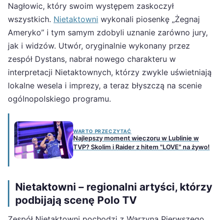
Nagłowic, który swoim występem zaskoczył
wszystkich.
Nietaktowni
wykonali piosenkę „Żegnaj
Ameryko” i tym samym zdobyli uznanie zarówno jury,
jak i widzów. Utwór, oryginalnie wykonany przez
zespół Dystans, nabrał nowego charakteru w
interpretacji Nietaktownych, którzy zwykle uświetniają
lokalne wesela i imprezy, a teraz błyszczą na scenie
ogólnopolskiego programu.
WARTO PRZECZYTAĆ
Najlepszy moment wieczoru w Lublinie w
TVP? Skolim i Raider z hitem "LOVE" na żywo!
Nietaktowni – regionalni artyści, którzy
podbijają scenę Polo TV
Zespół Nietaktowni pochodzi z Warzyna Pierwszego,