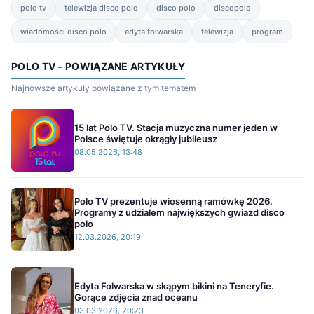
polo tv
telewizja disco polo
disco polo
discopolo
wiadomości disco polo
edyta folwarska
telewizja
program
POLO TV - POWIĄZANE ARTYKUŁY
Najnowsze artykuły powiązane z tym tematem
15 lat Polo TV. Stacja muzyczna numer jeden w
Polsce świętuje okrągły jubileusz
08.05.2026, 13:48
Polo TV prezentuje wiosenną ramówkę 2026.
Programy z udziałem największych gwiazd disco
polo
12.03.2026, 20:19
Edyta Folwarska w skąpym bikini na Teneryfie.
Gorące zdjęcia znad oceanu
03.03.2026, 20:23