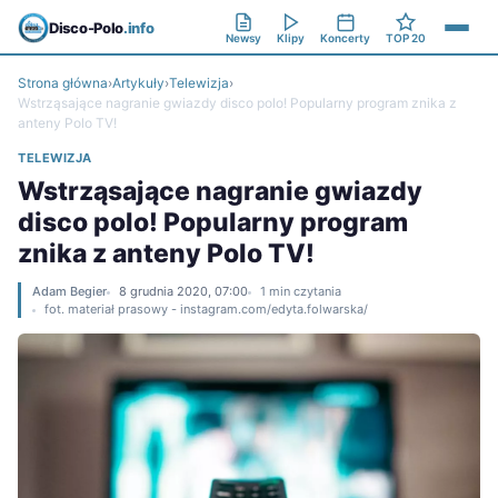
Disco-Polo
.info
Newsy
Klipy
Koncerty
TOP 20
Strona główna
›
Artykuły
›
Telewizja
›
Wstrząsające nagranie gwiazdy disco polo! Popularny program znika z
anteny Polo TV!
TELEWIZJA
Wstrząsające nagranie gwiazdy
disco polo! Popularny program
znika z anteny Polo TV!
Adam Begier
8 grudnia 2020, 07:00
1 min czytania
fot. materiał prasowy - instagram.com/edyta.folwarska/