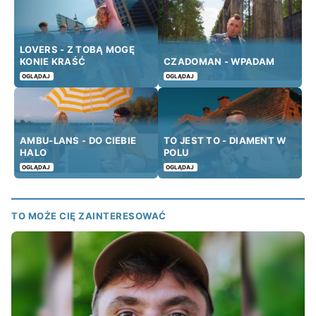
LOVERS - Z TOBĄ MOGĘ
KONIE KRAŚĆ
CZADOMAN - WPADAM
OGLĄDAJ
OGLĄDAJ
AMBU-LANS - DO CIEBIE
TO JEST TO - DIAMENT W
HALO
POLU
OGLĄDAJ
OGLĄDAJ
TO MOŻE CIĘ ZAINTERESOWAĆ