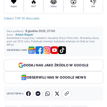
❤️
🔥
😂
😮
👎
Super
HOT
Haha
Wow
Nie
Zobacz TOP 20 disco polo
8 grudnia 2020, 07:00
Data publikacji:
Adam Begier
Autor:
Dziennikarz muzyczny i redaktor naczelny Disco-Polo.info. W branży disco
polo od 2012 roku. Publikuje również wybranie artykuły na Onet.pl oraz
WP.pl
OBSERWUJ NAS
DODAJ NAS JAKO ŹRÓDŁO W GOOGLE
OBSERWUJ NAS W GOOGLE NEWS
UDOSTĘPNIJ: