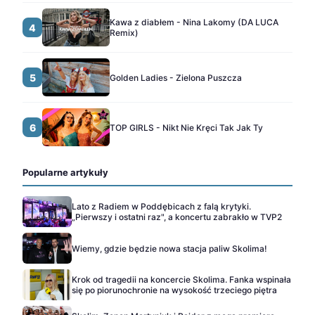
Kawa z diabłem - Nina Lakomy (DA LUCA
4
Remix)
5
Golden Ladies - Zielona Puszcza
6
TOP GIRLS - Nikt Nie Kręci Tak Jak Ty
Popularne artykuły
Lato z Radiem w Poddębicach z falą krytyki.
„Pierwszy i ostatni raz", a koncertu zabrakło w TVP2
Wiemy, gdzie będzie nowa stacja paliw Skolima!
Krok od tragedii na koncercie Skolima. Fanka wspinała
się po piorunochronie na wysokość trzeciego piętra