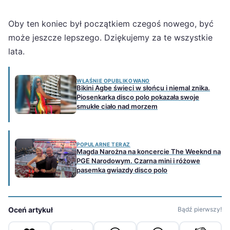
Oby ten koniec był początkiem czegoś nowego, być
może jeszcze lepszego. Dziękujemy za te wszystkie
lata.
WŁAŚNIE OPUBLIKOWANO
Bikini Agbe świeci w słońcu i niemal znika.
Piosenkarka disco polo pokazała swoje
smukłe ciało nad morzem
POPULARNE TERAZ
Magda Narożna na koncercie The Weeknd na
PGE Narodowym. Czarna mini i różowe
pasemka gwiazdy disco polo
Oceń artykuł
Bądź pierwszy!