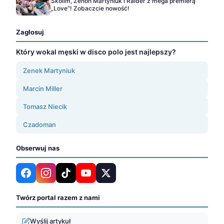
Skolim, Zenon Martyniuk i Raider z mega premierą
„Love"! Zobaczcie nowość!
Zagłosuj
Który wokal męski w disco polo jest najlepszy?
Zenek Martyniuk
Marcin Miller
Tomasz Niecik
Czadoman
Obserwuj nas
Twórz portal razem z nami
Wyślij artykuł