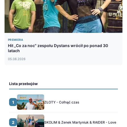
PREMIERA
Hit „Co za noc" zespołu Dystans wrócił po ponad 30
latach
05.08.2026
Lista przebojów
1
ZŁOTY - Cofnąć czas
2
SKOLIM & Zenek Martyniuk & RAIDER - Love