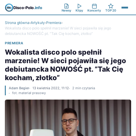
Disco-Polo
.info
Newsy
Klipy
Koncerty
TOP 20
Strona główna
›
Artykuły
›
Premiera
›
Wokalista disco polo spełnił marzenie! W sieci pojawiła się jego
debiutancka NOWOŚĆ pt. ”Tak Cię kocham, złotko”
PREMIERA
Wokalista disco polo spełnił
marzenie! W sieci pojawiła się jego
debiutancka NOWOŚĆ pt. ”Tak Cię
kocham, złotko”
Adam Begier
13 kwietnia 2022, 11:12
2 min czytania
fot. materiał prasowy