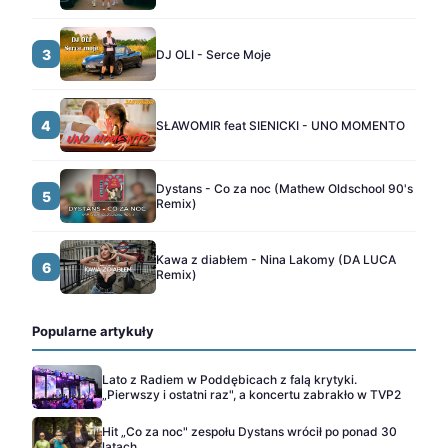
3
DJ OLI - Serce Moje
4
SŁAWOMIR feat SIENICKI - UNO MOMENTO
Dystans - Co za noc (Mathew Oldschool 90's
5
Remix)
Kawa z diabłem - Nina Lakomy (DA LUCA
6
Remix)
Popularne artykuły
Lato z Radiem w Poddębicach z falą krytyki.
„Pierwszy i ostatni raz", a koncertu zabrakło w TVP2
Hit „Co za noc" zespołu Dystans wrócił po ponad 30
latach