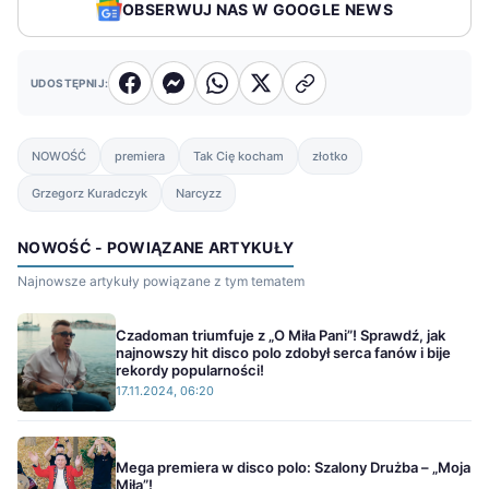
OBSERWUJ NAS W GOOGLE NEWS
UDOSTĘPNIJ:
NOWOŚĆ
premiera
Tak Cię kocham
złotko
Grzegorz Kuradczyk
Narcyzz
NOWOŚĆ - POWIĄZANE ARTYKUŁY
Najnowsze artykuły powiązane z tym tematem
Czadoman triumfuje z „O Miła Pani”! Sprawdź, jak
najnowszy hit disco polo zdobył serca fanów i bije
rekordy popularności!
17.11.2024, 06:20
Mega premiera w disco polo: Szalony Drużba – „Moja
Miła”!