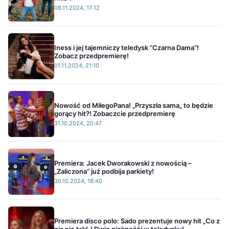
08.11.2024, 17:12
Iness i jej tajemniczy teledysk ”Czarna Dama”!
Zobacz przedpremierę!
01.11.2024, 21:10
Nowość od MiłegoPana! „Przyszła sama„ to będzie
gorący hit?! Zobaczcie przedpremierę
31.10.2024, 20:47
Premiera: Jacek Dworakowski z nowością –
„Zaliczona” już podbija parkiety!
30.10.2024, 18:40
Premiera disco polo: Sado prezentuje nowy hit „Co z
nią nie tak!„! Dwie pięknośći w teledysku!