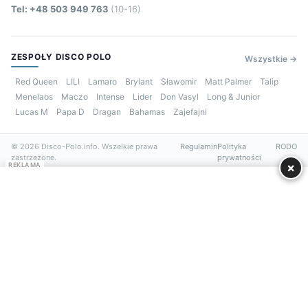
Tel: +48 503 949 763
(10-16)
ZESPOŁY DISCO POLO
Wszystkie →
Red Queen
LILI
Lamaro
Brylant
Sławomir
Matt Palmer
Talip
Menelaos
Maczo
Intense
Lider
Don Vasyl
Long & Junior
Lucas M
Papa D
Dragan
Bahamas
Zajefajni
© 2026 Disco-Polo.info. Wszelkie prawa
Regulamin
Polityka
RODO
zastrzeżone.
prywatności
×
REKLAMA