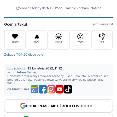
Zobacz teledysk "NARCYZZ - Tak cię kocham, złotko"
Oceń artykuł
Bądź pierwszy!
❤️
🔥
😂
😮
👎
Super
HOT
Haha
Wow
Nie
Zobacz TOP 20 disco polo
13 kwietnia 2022, 11:12
Data publikacji:
Adam Begier
Autor:
Dziennikarz muzyczny i redaktor naczelny Disco-Polo.info. W branży disco
polo od 2012 roku. Publikuje również wybranie artykuły na Onet.pl oraz
WP.pl
OBSERWUJ NAS
DODAJ NAS JAKO ŹRÓDŁO W GOOGLE