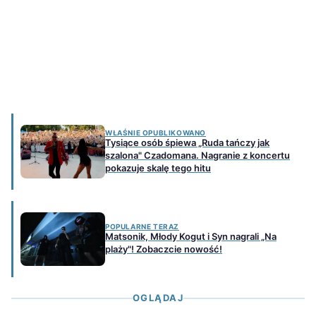
WŁAŚNIE OPUBLIKOWANO
Tysiące osób śpiewa „Ruda tańczy jak
szalona" Czadomana. Nagranie z koncertu
pokazuje skalę tego hitu
POPULARNE TERAZ
Matsonik, Młody Kogut i Syn nagrali „Na
plaży"! Zobaczcie nowość!
OGLĄDAJ