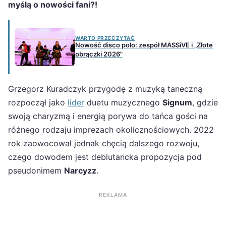
myślą o nowości fani?!
WARTO PRZECZYTAĆ
Nowość disco polo: zespół MASSiVE i „Złote
obrączki 2026"
Grzegorz Kuradczyk przygodę z muzyką taneczną
rozpoczął jako
lider
duetu muzycznego
Signum
, gdzie
swoją charyzmą i energią porywa do tańca gości na
różnego rodzaju imprezach okolicznościowych. 2022
rok zaowocował jednak chęcią dalszego rozwoju,
czego dowodem jest debiutancka propozycja pod
pseudonimem
Narcyzz
.
REKLAMA