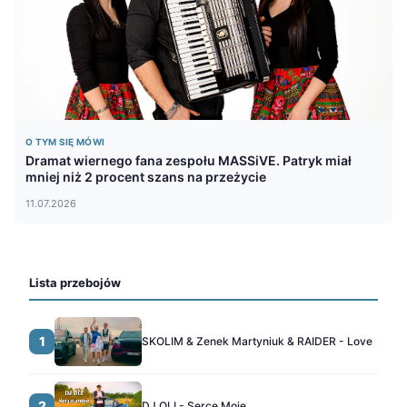
O TYM SIĘ MÓWI
Dramat wiernego fana zespołu MASSiVE. Patryk miał
mniej niż 2 procent szans na przeżycie
11.07.2026
Lista przebojów
1
SKOLIM & Zenek Martyniuk & RAIDER - Love
2
DJ OLI - Serce Moje