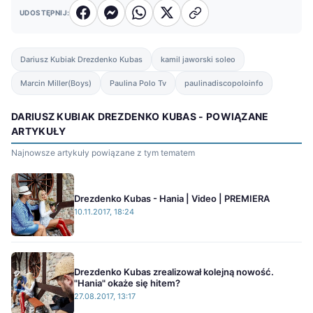
UDOSTĘPNIJ:
Dariusz Kubiak Drezdenko Kubas
kamil jaworski soleo
Marcin Miller(Boys)
Paulina Polo Tv
paulinadiscopoloinfo
DARIUSZ KUBIAK DREZDENKO KUBAS - POWIĄZANE
ARTYKUŁY
Najnowsze artykuły powiązane z tym tematem
Drezdenko Kubas - Hania | Video | PREMIERA
10.11.2017, 18:24
Drezdenko Kubas zrealizował kolejną nowość.
"Hania" okaże się hitem?
27.08.2017, 13:17