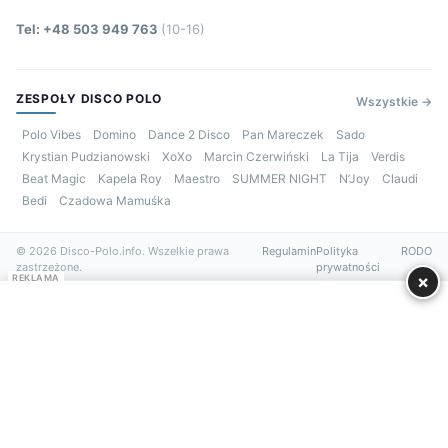
Tel: +48 503 949 763
(10-16)
ZESPOŁY DISCO POLO
Wszystkie →
Polo Vibes
Domino
Dance 2 Disco
Pan Mareczek
Sado
Krystian Pudzianowski
XoXo
Marcin Czerwiński
La Tija
Verdis
Beat Magic
Kapela Roy
Maestro
SUMMER NIGHT
N’Joy
Claudi
Bedi
Czadowa Mamuśka
© 2026 Disco-Polo.info. Wszelkie prawa
Regulamin
Polityka
RODO
zastrzeżone.
prywatności
×
REKLAMA