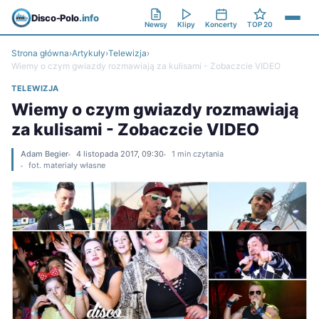
Disco-Polo
.info
Newsy
Klipy
Koncerty
TOP 20
Strona główna
›
Artykuły
›
Telewizja
›
Wiemy o czym gwiazdy rozmawiają za kulisami - Zobaczcie VIDEO
TELEWIZJA
Wiemy o czym gwiazdy rozmawiają
za kulisami - Zobaczcie VIDEO
Adam Begier
4 listopada 2017, 09:30
1 min czytania
fot. materiały własne