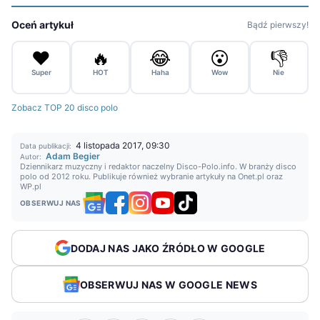
Oceń artykuł
Bądź pierwszy!
❤️
🔥
😂
😮
👎
Super
HOT
Haha
Wow
Nie
Zobacz TOP 20 disco polo
4 listopada 2017, 09:30
Data publikacji:
Adam Begier
Autor:
Dziennikarz muzyczny i redaktor naczelny Disco-Polo.info. W branży disco
polo od 2012 roku. Publikuje również wybranie artykuły na Onet.pl oraz
WP.pl
OBSERWUJ NAS
DODAJ NAS JAKO ŹRÓDŁO W GOOGLE
OBSERWUJ NAS W GOOGLE NEWS