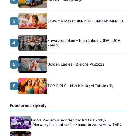
3
SŁAWOMIR feat SIENICKI - UNO MOMENTO
Kawa z diabłem - Nina Lakomy (DA LUCA
4
Remix)
5
Golden Ladies - Zielona Puszcza
6
TOP GIRLS - Nikt Nie Kręci Tak Jak Ty
Popularne artykuły
Lato z Radiem w Poddębicach z falą krytyki.
„Pierwszy i ostatni raz", a koncertu zabrakło w TVP2