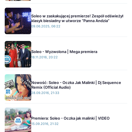
Soleo w zaskakującej premierze! Zespół odświeżył
klasyk biesiadny w utworze ”Panna Andzia”
09.06.2025, 06:22
Soleo - Wyzwolona | Mega premiera
18.11.2016, 20:22
Nowość: Soleo - Oczka Jak Malinki | Dj Sequence
Remix (Official Audio)
28.09.2016, 21:33
Premiera: Soleo - Oczka jak malinki | VIDEO
15.09.2016, 21:32