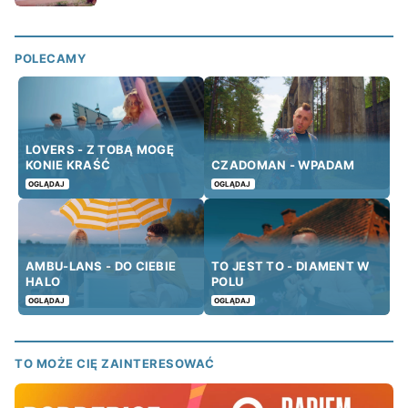
POLECAMY
LOVERS - Z TOBĄ MOGĘ
KONIE KRAŚĆ
CZADOMAN - WPADAM
OGLĄDAJ
OGLĄDAJ
AMBU-LANS - DO CIEBIE
TO JEST TO - DIAMENT W
HALO
POLU
OGLĄDAJ
OGLĄDAJ
TO MOŻE CIĘ ZAINTERESOWAĆ