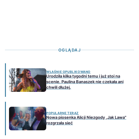
OGLĄDAJ
WŁAŚNIE OPUBLIKOWANO
Urodziła kilka tygodni temu i już stoi na
scenie. Paulina Banaszek nie czekała ani
chwili dłużej.
POPULARNE TERAZ
Nowa piosenka Alicji Niezgody „Jak Lawa"
rozgrzała sieć