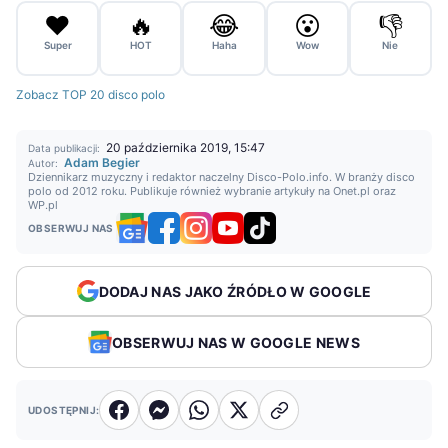
❤️
🔥
😂
😮
👎
Super
HOT
Haha
Wow
Nie
Zobacz TOP 20 disco polo
20 października 2019, 15:47
Data publikacji:
Adam Begier
Autor:
Dziennikarz muzyczny i redaktor naczelny Disco-Polo.info. W branży disco
polo od 2012 roku. Publikuje również wybranie artykuły na Onet.pl oraz
WP.pl
OBSERWUJ NAS
DODAJ NAS JAKO ŹRÓDŁO W GOOGLE
OBSERWUJ NAS W GOOGLE NEWS
UDOSTĘPNIJ: