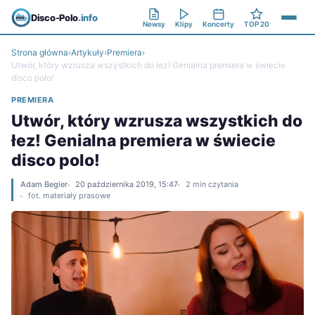
Disco-Polo
.info
Newsy
Klipy
Koncerty
TOP 20
Strona główna
›
Artykuły
›
Premiera
›
Utwór, który wzrusza wszystkich do łez! Genialna premiera w świecie
disco polo!
PREMIERA
Utwór, który wzrusza wszystkich do
łez! Genialna premiera w świecie
disco polo!
Adam Begier
20 października 2019, 15:47
2 min czytania
fot. materiały prasowe