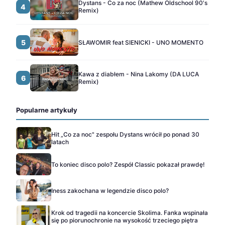
Dystans - Co za noc (Mathew Oldschool 90's
4
Remix)
5
SŁAWOMIR feat SIENICKI - UNO MOMENTO
Kawa z diabłem - Nina Lakomy (DA LUCA
6
Remix)
Popularne artykuły
Hit „Co za noc" zespołu Dystans wrócił po ponad 30
latach
To koniec disco polo? Zespół Classic pokazał prawdę!
Iness zakochana w legendzie disco polo?
Krok od tragedii na koncercie Skolima. Fanka wspinała
się po piorunochronie na wysokość trzeciego piętra