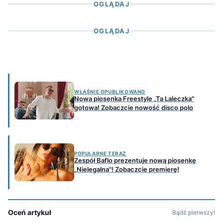
OGLĄDAJ
OGLĄDAJ
WŁAŚNIE OPUBLIKOWANO
Nowa piosenka Freestyle „Ta Laleczka"
gotowa! Zobaczcie nowość disco polo
POPULARNE TERAZ
Zespół Baflo prezentuje nową piosenkę
„Nielegalna"! Zobaczcie premierę!
Oceń artykuł
Bądź pierwszy!