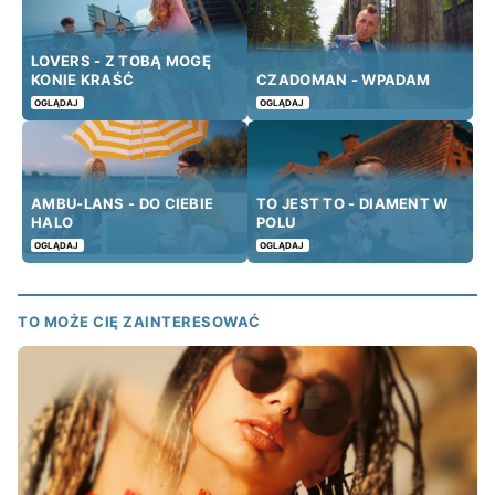
LOVERS - Z TOBĄ MOGĘ
KONIE KRAŚĆ
CZADOMAN - WPADAM
OGLĄDAJ
OGLĄDAJ
AMBU-LANS - DO CIEBIE
TO JEST TO - DIAMENT W
HALO
POLU
OGLĄDAJ
OGLĄDAJ
TO MOŻE CIĘ ZAINTERESOWAĆ