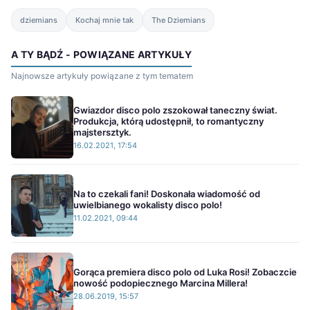
dziemians
Kochaj mnie tak
The Dziemians
A TY BĄDŹ - POWIĄZANE ARTYKUŁY
Najnowsze artykuły powiązane z tym tematem
Gwiazdor disco polo zszokował taneczny świat.
Produkcja, którą udostępnił, to romantyczny
majstersztyk.
16.02.2021, 17:54
Na to czekali fani! Doskonała wiadomość od
uwielbianego wokalisty disco polo!
11.02.2021, 09:44
Gorąca premiera disco polo od Luka Rosi! Zobaczcie
nowość podopiecznego Marcina Millera!
28.06.2019, 15:57