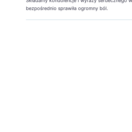
Składamy kondolencje i wyrazy serdecznego ws
bezpośrednio sprawiła ogromny ból.