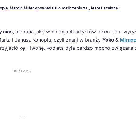
lą. Marcin Miller opowiedział o rozliczeniu za „Jesteś szalona"
y cios
, ale rana jaką w emocjach artystów disco polo wyrył
Marta i Janusz Konopla, czyli znani w branży
Yoko &
Mirag
rzyjaciółkę - Iwonę. Kobieta była bardzo mocno związana 
REKLAMA