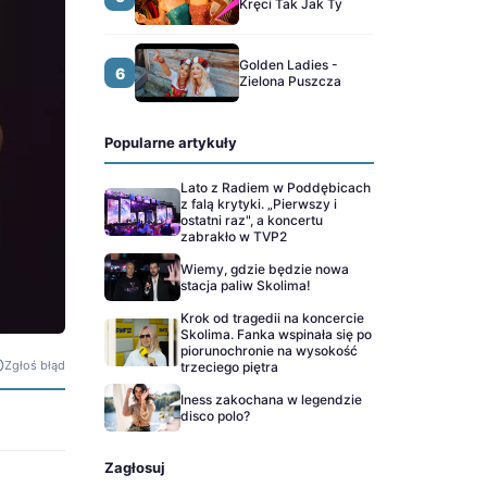
Kręci Tak Jak Ty
Golden Ladies -
6
Zielona Puszcza
Popularne artykuły
Lato z Radiem w Poddębicach
z falą krytyki. „Pierwszy i
ostatni raz", a koncertu
zabrakło w TVP2
Wiemy, gdzie będzie nowa
stacja paliw Skolima!
Krok od tragedii na koncercie
Skolima. Fanka wspinała się po
piorunochronie na wysokość
Zgłoś błąd
trzeciego piętra
Iness zakochana w legendzie
disco polo?
Zagłosuj