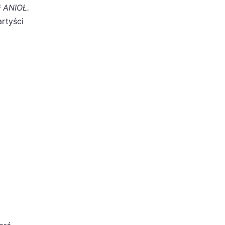
ł ANIOŁ.
artyści