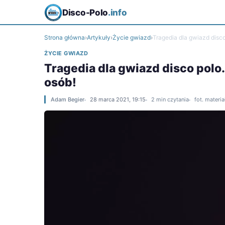
Disco-Polo
.info
Strona główna
›
Artykuły
›
Życie gwiazd
›
Tragedia dla gwiazd disco
ŻYCIE GWIAZD
Tragedia dla gwiazd disco polo
osób!
Adam Begier
28 marca 2021, 19:15
2 min czytania
fot. materi