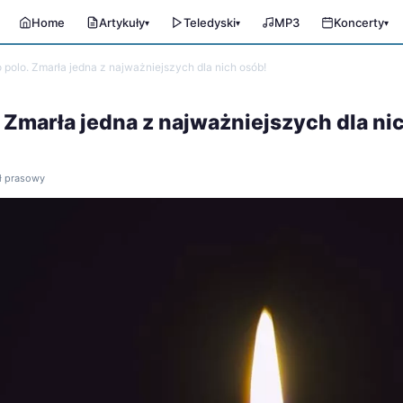
Home
Artykuły
Teledyski
MP3
Koncerty
▾
▾
▾
 polo. Zmarła jedna z najważniejszych dla nich osób!
. Zmarła jedna z najważniejszych dla ni
ał prasowy