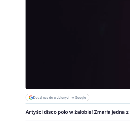
Dodaj nas do ulubionych w Google
Artyści disco polo w żałobie! Zmarła jedna 