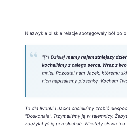
Niezwykle bliskie relacje spotęgowały ból po o
"[*] Dzisiaj
mamy najsmutniejszy dzień
kochaliśmy z całego serca. Wraz z Iwo
mniej. Pozostał nam Jacek, któremu skł
nich napisaliśmy piosenkę "Kocham Two
To dla Iwonki i Jacka chcieliśmy zrobić niespod
"Doskonale". Trzymaliśmy ją w tajemnicy. Żeby
zdążyłabyś ją przesłuchać...Niestety słowa "n