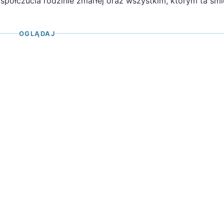
półczucia rodzinie zmarłej oraz wszystkim, którym ta śmi
OGLĄDAJ