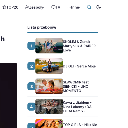
TOP20
Zespoły
TV
Inne
▾
▾
Lista przebojów
ch
SKOLIM & Zenek
1
Martyniuk & RAIDER -
Love
2
DJ OLI - Serce Moje
SŁAWOMIR feat
3
SIENICKI - UNO
MOMENTO
Kawa z diabłem -
4
Nina Lakomy (DA
LUCA Remix)
TOP GIRLS - Nikt Nie
5