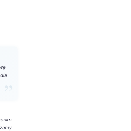
owę
 dla
Iwonko
zamy...