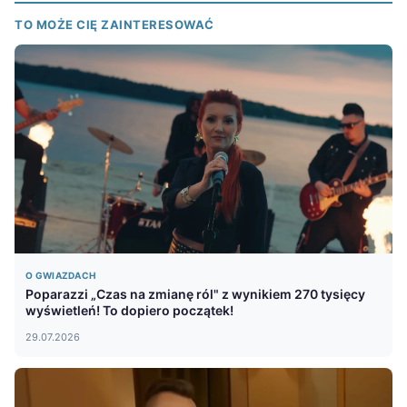
TO MOŻE CIĘ ZAINTERESOWAĆ
O GWIAZDACH
Poparazzi „Czas na zmianę ról" z wynikiem 270 tysięcy
wyświetleń! To dopiero początek!
29.07.2026