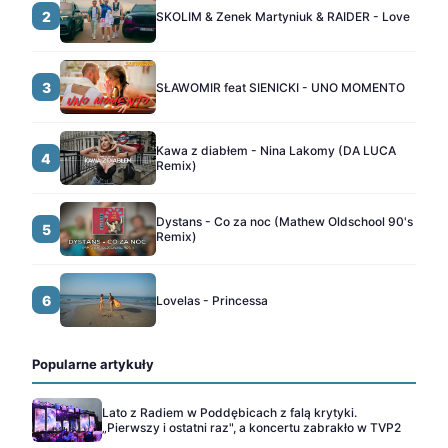
2
SKOLIM & Zenek Martyniuk & RAIDER - Love
3
SŁAWOMIR feat SIENICKI - UNO MOMENTO
Kawa z diabłem - Nina Lakomy (DA LUCA
4
Remix)
Dystans - Co za noc (Mathew Oldschool 90's
5
Remix)
6
Lovelas - Princessa
Popularne artykuły
Lato z Radiem w Poddębicach z falą krytyki.
„Pierwszy i ostatni raz", a koncertu zabrakło w TVP2