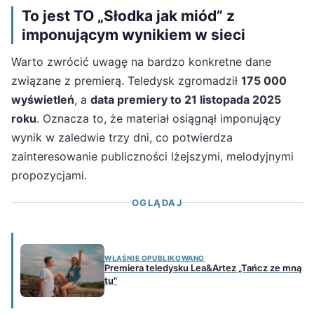
To jest TO „Słodka jak miód” z
imponującym wynikiem w sieci
Warto zwrócić uwagę na bardzo konkretne dane
związane z premierą. Teledysk zgromadził
175 000
wyświetleń
, a
data premiery to 21 listopada 2025
roku
. Oznacza to, że materiał osiągnął imponujący
wynik w zaledwie trzy dni, co potwierdza
zainteresowanie publiczności lżejszymi, melodyjnymi
propozycjami.
OGLĄDAJ
WŁAŚNIE OPUBLIKOWANO
Premiera teledysku Lea&Artez „Tańcz ze mną
tu"