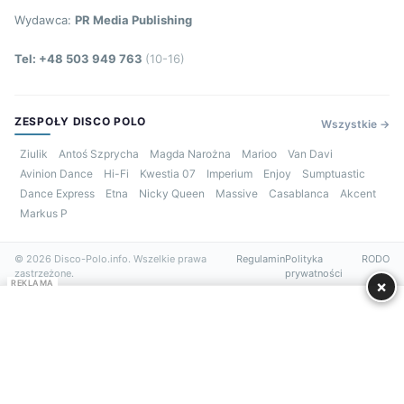
Wydawca:
PR Media Publishing
Tel: +48 503 949 763
(10-16)
ZESPOŁY DISCO POLO
Wszystkie →
Ziulik
Antoś Szprycha
Magda Narożna
Marioo
Van Davi
Avinion Dance
Hi-Fi
Kwestia 07
Imperium
Enjoy
Sumptuastic
Dance Express
Etna
Nicky Queen
Massive
Casablanca
Akcent
Markus P
© 2026 Disco-Polo.info. Wszelkie prawa
Regulamin
Polityka
RODO
zastrzeżone.
prywatności
×
REKLAMA