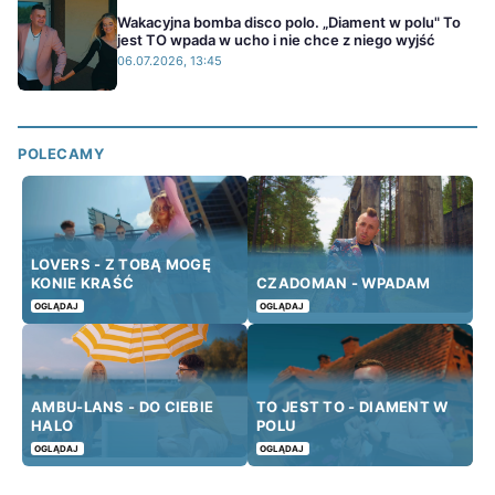
Wakacyjna bomba disco polo. „Diament w polu" To
jest TO wpada w ucho i nie chce z niego wyjść
06.07.2026, 13:45
POLECAMY
LOVERS - Z TOBĄ MOGĘ
KONIE KRAŚĆ
CZADOMAN - WPADAM
OGLĄDAJ
OGLĄDAJ
AMBU-LANS - DO CIEBIE
TO JEST TO - DIAMENT W
HALO
POLU
OGLĄDAJ
OGLĄDAJ