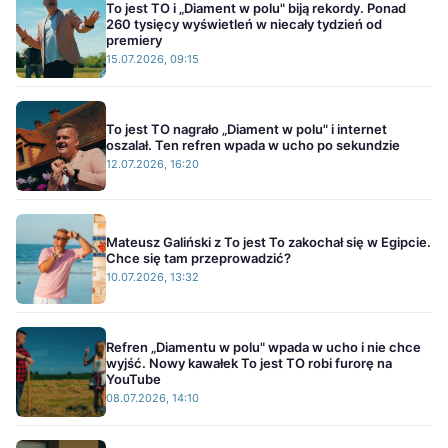
To jest TO i „Diament w polu" biją rekordy. Ponad
260 tysięcy wyświetleń w niecały tydzień od
premiery
15.07.2026, 09:15
To jest TO nagrało „Diament w polu" i internet
oszalał. Ten refren wpada w ucho po sekundzie
12.07.2026, 16:20
Mateusz Galiński z To jest To zakochał się w Egipcie.
Chce się tam przeprowadzić?
10.07.2026, 13:32
Refren „Diamentu w polu" wpada w ucho i nie chce
wyjść. Nowy kawałek To jest TO robi furorę na
YouTube
08.07.2026, 14:10