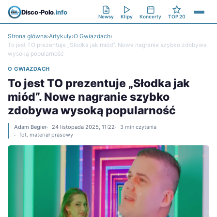
Disco-Polo
.info
Newsy
Klipy
Koncerty
TOP 20
Strona główna
›
Artykuły
›
O Gwiazdach
›
To jest TO prezentuje „Słodka jak miód”. Nowe nagranie szybko zdobywa
wysoką popularność
O GWIAZDACH
To jest TO prezentuje „Słodka jak
miód”. Nowe nagranie szybko
zdobywa wysoką popularność
Adam Begier
24 listopada 2025, 11:22
3 min czytania
fot. materiał prasowy