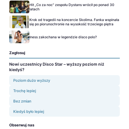
Hit „Co za noc" zespołu Dystans wrócił po ponad 30
latach
Krok od tragedii na koncercie Skolima. Fanka wspinała
się po piorunochronie na wysokość trzeciego piętra
Iness zakochana w legendzie disco polo?
Zagłosuj
Nowi uczestnicy Disco Star – wyższy poziom niż
kiedyś?
Poziom dużo wyższy
Trochę lepiej
Bez zmian
Kiedyś było lepiej
Obserwuj nas