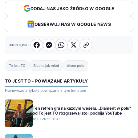
DODAJ NAS JAKO ŹRÓDŁO W GOOGLE
OBSERWUJ NAS W GOOGLE NEWS
UDOSTĘPNIJ:
To jest TO
Slodka jak miod
disco polo
TO JEST TO - POWIĄZANE ARTYKUŁY
Najnowsze artykuły powiązane z tym tematem
Ten refren gra na każdym weselu. „Diament w polu"
od To jest TO rozgrzewa lato i podbija YouTube
18.07.2026, 11:45