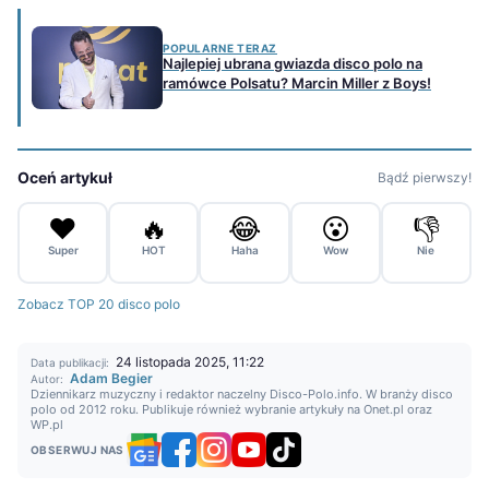
POPULARNE TERAZ
Najlepiej ubrana gwiazda disco polo na
ramówce Polsatu? Marcin Miller z Boys!
Oceń artykuł
Bądź pierwszy!
❤️
🔥
😂
😮
👎
Super
HOT
Haha
Wow
Nie
Zobacz TOP 20 disco polo
24 listopada 2025, 11:22
Data publikacji:
Adam Begier
Autor:
Dziennikarz muzyczny i redaktor naczelny Disco-Polo.info. W branży disco
polo od 2012 roku. Publikuje również wybranie artykuły na Onet.pl oraz
WP.pl
OBSERWUJ NAS