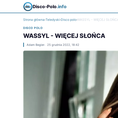
Disco-Polo
.info
Strona główna
›
Teledyski
›
Disco polo
›
WASSYL - WIĘCEJ SŁOŃC
DISCO POLO
WASSYL - WIĘCEJ SŁOŃCA
Adam Begier
25 grudnia 2022, 18:42