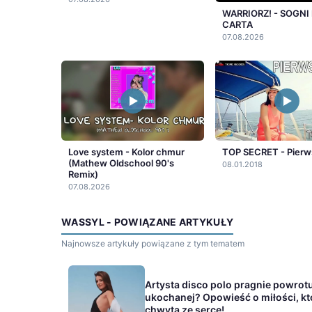
WARRIORZ! - SOGNI 
CARTA
07.08.2026
Love system - Kolor chmur
TOP SECRET - Pierw
(Mathew Oldschool 90's
08.01.2018
Remix)
07.08.2026
WASSYL - POWIĄZANE ARTYKUŁY
Najnowsze artykuły powiązane z tym tematem
Artysta disco polo pragnie powrot
ukochanej? Opowieść o miłości, kt
chwyta ze serce!