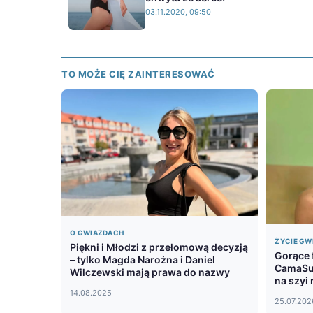
03.11.2020, 09:50
TO MOŻE CIĘ ZAINTERESOWAĆ
O GWIAZDACH
ŻYCIE GW
Piękni i Młodzi z przełomową decyzją
Gorące 
– tylko Magda Narożna i Daniel
CamaSut
Wilczewski mają prawa do nazwy
na szyi
14.08.2025
25.07.202