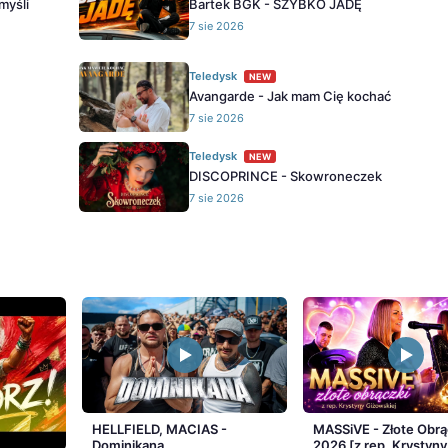
myśli
Bartek BGK - SZYBKO JADĘ
7 sie 2026
Teledysk
NEW
Avangarde - Jak mam Cię kochać
7 sie 2026
Teledysk
NEW
DISCOPRINCE - Skowroneczek
7 sie 2026
HELLFIELD, MACIAS -
MASSiVE - Złote Obrą
Dominikana
2026 [z rep. Krystyny