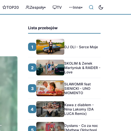
TOP20
Zespoły
TV
Inne
▾
▾
Lista przebojów
1
DJ OLI - Serce Moje
SKOLIM & Zenek
2
Martyniuk & RAIDER -
Love
SŁAWOMIR feat
3
SIENICKI - UNO
MOMENTO
Kawa z diabłem -
4
Nina Lakomy (DA
LUCA Remix)
Dystans - Co za noc
5
(Mathew Oldschool