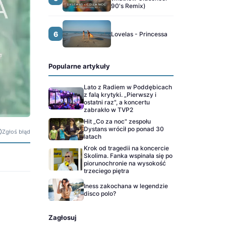
90's Remix)
6
Lovelas - Princessa
Popularne artykuły
Lato z Radiem w Poddębicach
z falą krytyki. „Pierwszy i
ostatni raz", a koncertu
zabrakło w TVP2
Hit „Co za noc" zespołu
Dystans wrócił po ponad 30
Zgłoś błąd
latach
Krok od tragedii na koncercie
Skolima. Fanka wspinała się po
piorunochronie na wysokość
trzeciego piętra
Iness zakochana w legendzie
disco polo?
Zagłosuj