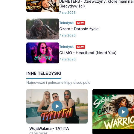
DEMETERS - Dziewczyny, które mam na 
(Recydywiści)
7 sie 2026
Teledysk
NEW
Czaro - Dorosłe życie
7 sie 2026
Teledysk
NEW
CLIMO - Heartbeat (Need You)
7 sie 2026
INNE TELEDYSKI
Najnowsze i polecane klipy disco polo
WujaWalana - TATITA
07.08.2026