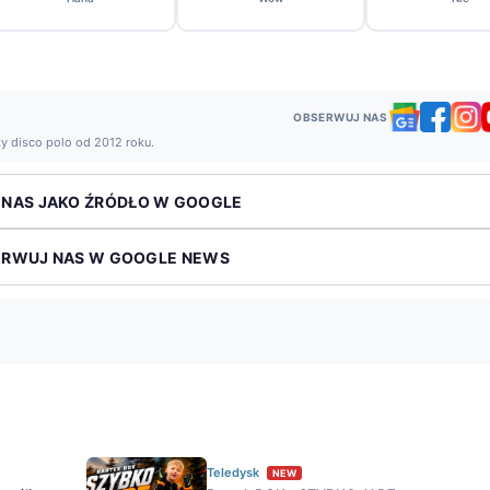
OBSERWUJ NAS
ży disco polo od 2012 roku.
 NAS JAKO ŹRÓDŁO W GOOGLE
ERWUJ NAS W GOOGLE NEWS
Teledysk
NEW