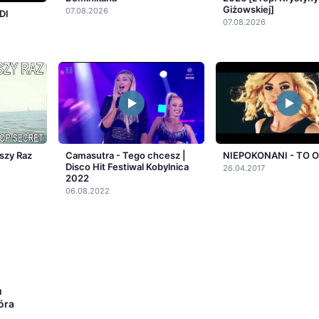
Giżowskiej]
07.08.2026
DI
07.08.2026
szy Raz
Camasutra - Tego chcesz |
NIEPOKONANI - TO 
Disco Hit Festiwal Kobylnica
26.04.2017
2022
06.08.2022
u
óra