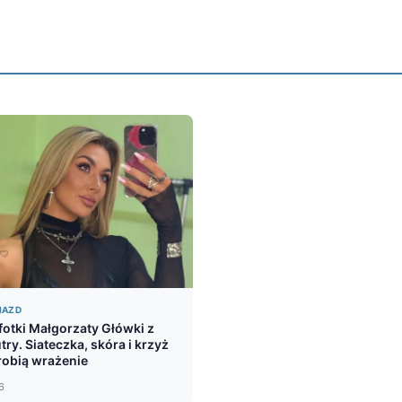
IAZD
fotki Małgorzaty Główki z
ry. Siateczka, skóra i krzyż
 robią wrażenie
6