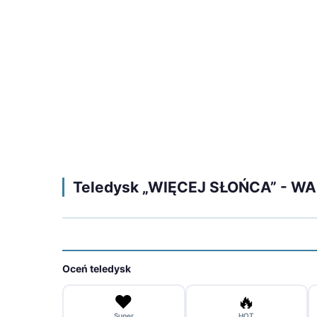
Teledysk „WIĘCEJ SŁOŃCA” - W
Oceń teledysk
❤️
🔥
Super
HOT