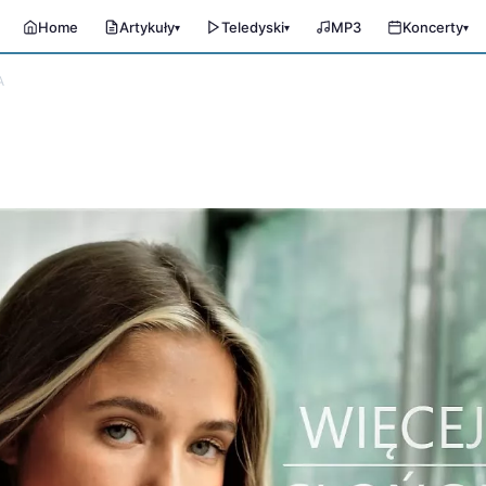
Home
Artykuły
Teledyski
MP3
Koncerty
▾
▾
▾
A