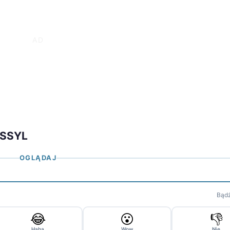
ASSYL
OGLĄDAJ
Bądź
😂
😮
👎
Haha
Wow
Nie