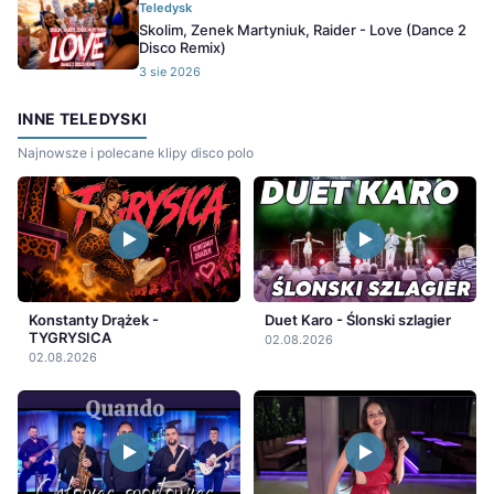
Teledysk
Skolim, Zenek Martyniuk, Raider - Love (Dance 2
Disco Remix)
3 sie 2026
INNE TELEDYSKI
Najnowsze i polecane klipy disco polo
Konstanty Drążek -
Duet Karo - Ślonski szlagier
TYGRYSICA
02.08.2026
02.08.2026