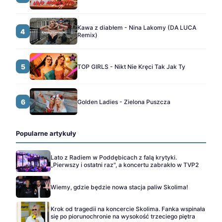
Kawa z diabłem - Nina Lakomy (DA LUCA
4
Remix)
5
TOP GIRLS - Nikt Nie Kręci Tak Jak Ty
6
Golden Ladies - Zielona Puszcza
Popularne artykuły
Lato z Radiem w Poddębicach z falą krytyki.
„Pierwszy i ostatni raz", a koncertu zabrakło w TVP2
Wiemy, gdzie będzie nowa stacja paliw Skolima!
Krok od tragedii na koncercie Skolima. Fanka wspinała
się po piorunochronie na wysokość trzeciego piętra