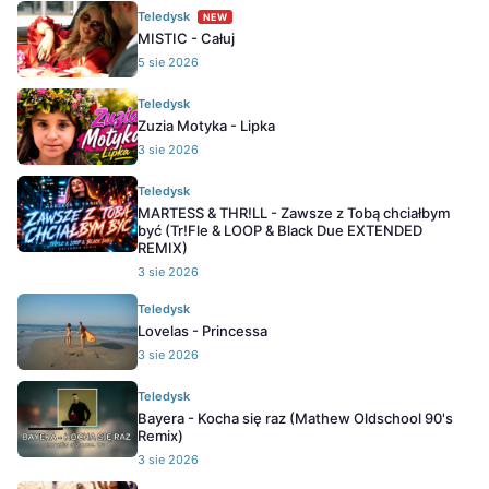
Teledysk
NEW
MISTIC - Całuj
5 sie 2026
Teledysk
Zuzia Motyka - Lipka
3 sie 2026
Teledysk
MARTESS & THR!LL - Zawsze z Tobą chciałbym
być (Tr!Fle & LOOP & Black Due EXTENDED
REMIX)
3 sie 2026
Teledysk
Lovelas - Princessa
3 sie 2026
Teledysk
Bayera - Kocha się raz (Mathew Oldschool 90's
Remix)
3 sie 2026