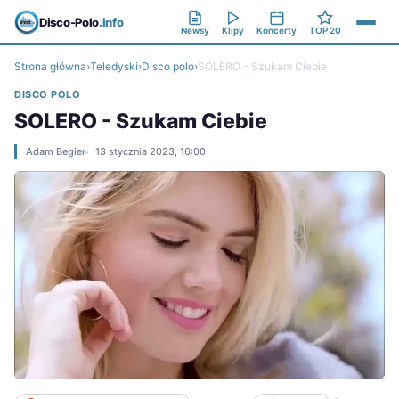
Disco-Polo
.info
Newsy
Klipy
Koncerty
TOP 20
Strona główna
›
Teledyski
›
Disco polo
›
SOLERO - Szukam Ciebie
DISCO POLO
SOLERO - Szukam Ciebie
Adam Begier
13 stycznia 2023, 16:00