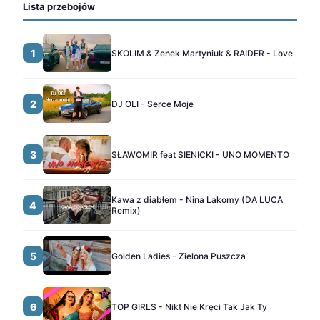
Lista przebojów
1
SKOLIM & Zenek Martyniuk & RAIDER - Love
2
DJ OLI - Serce Moje
3
SŁAWOMIR feat SIENICKI - UNO MOMENTO
Kawa z diabłem - Nina Lakomy (DA LUCA
4
Remix)
5
Golden Ladies - Zielona Puszcza
6
TOP GIRLS - Nikt Nie Kręci Tak Jak Ty