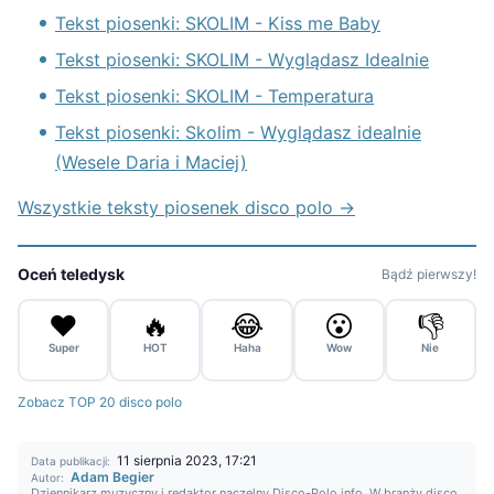
Tekst piosenki: SKOLIM - Kiss me Baby
Tekst piosenki: SKOLIM - Wyglądasz Idealnie
Tekst piosenki: SKOLIM - Temperatura
Tekst piosenki: Skolim - Wyglądasz idealnie
(Wesele Daria i Maciej)
Wszystkie teksty piosenek disco polo →
Oceń teledysk
Bądź pierwszy!
❤️
🔥
😂
😮
👎
Super
HOT
Haha
Wow
Nie
Zobacz TOP 20 disco polo
11 sierpnia 2023, 17:21
Data publikacji:
Adam Begier
Autor:
Dziennikarz muzyczny i redaktor naczelny Disco-Polo.info. W branży disco