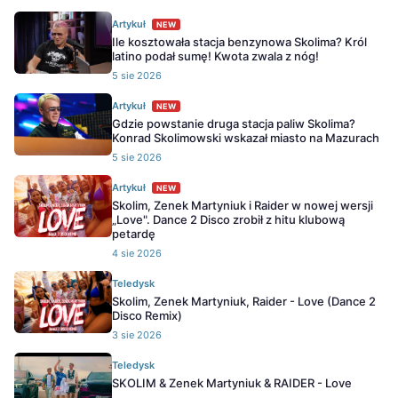
Artykuł
NEW
Ile kosztowała stacja benzynowa Skolima? Król
latino podał sumę! Kwota zwala z nóg!
5 sie 2026
Artykuł
NEW
Gdzie powstanie druga stacja paliw Skolima?
Konrad Skolimowski wskazał miasto na Mazurach
5 sie 2026
Artykuł
NEW
Skolim, Zenek Martyniuk i Raider w nowej wersji
„Love". Dance 2 Disco zrobił z hitu klubową
petardę
4 sie 2026
Teledysk
Skolim, Zenek Martyniuk, Raider - Love (Dance 2
Disco Remix)
3 sie 2026
Teledysk
SKOLIM & Zenek Martyniuk & RAIDER - Love