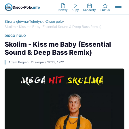
Disco-Polo
.info
Newsy
Klipy
Koncerty
TOP 20
Strona główna
›
Teledyski
›
Disco polo
›
Skolim - Kiss me Baby (Essential Sound & Deep Bass Remix)
DISCO POLO
Skolim - Kiss me Baby (Essential
Sound & Deep Bass Remix)
Adam Begier
11 sierpnia 2023, 17:21