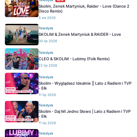
Teledysk
NEW
Skolim, Zenek Martyniuk, Raider - Love (Dance 2
Disco Remix)
3 sie 2026
Teledysk
SKOLIM & Zenek Martyniuk & RAIDER - Love
30 lip 2026
Teledysk
CLEO & SKOLIM - Lubimy (Folk Remix)
22 lip 2026
Teledysk
Skolim - Wyglądasz Idealnie || Lato z Radiem i TVP
- Ełk
11 lip 2026
Teledysk
Skolim - Daj Mi Jedno Słowo | Lato z Radiem i TVP
- Ełk
11 lip 2026
Teledysk