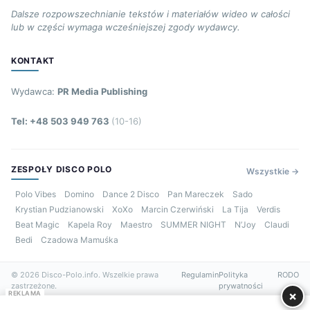
Dalsze rozpowszechnianie tekstów i materiałów wideo w całości
lub w części wymaga wcześniejszej zgody wydawcy.
KONTAKT
Wydawca:
PR Media Publishing
Tel: +48 503 949 763
(10-16)
ZESPOŁY DISCO POLO
Wszystkie →
Polo Vibes
Domino
Dance 2 Disco
Pan Mareczek
Sado
Krystian Pudzianowski
XoXo
Marcin Czerwiński
La Tija
Verdis
Beat Magic
Kapela Roy
Maestro
SUMMER NIGHT
N’Joy
Claudi
Bedi
Czadowa Mamuśka
© 2026 Disco-Polo.info. Wszelkie prawa
Regulamin
Polityka
RODO
zastrzeżone.
prywatności
×
REKLAMA