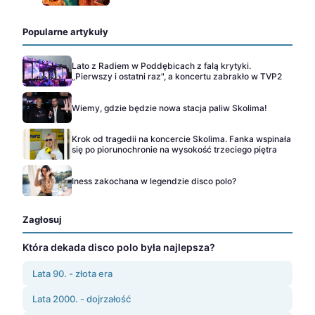
Popularne artykuły
Lato z Radiem w Poddębicach z falą krytyki.
„Pierwszy i ostatni raz", a koncertu zabrakło w TVP2
Wiemy, gdzie będzie nowa stacja paliw Skolima!
Krok od tragedii na koncercie Skolima. Fanka wspinała
się po piorunochronie na wysokość trzeciego piętra
Iness zakochana w legendzie disco polo?
Zagłosuj
Która dekada disco polo była najlepsza?
Lata 90. - złota era
Lata 2000. - dojrzałość