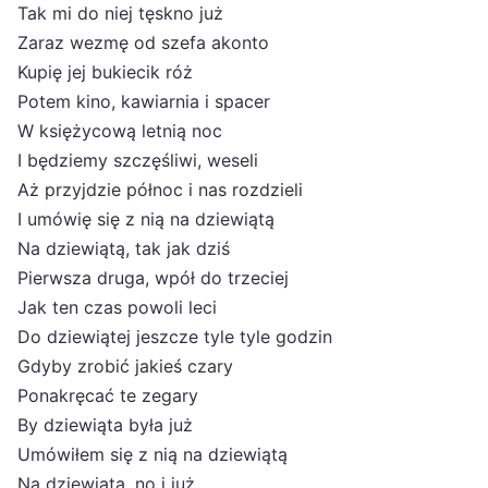
Tak mi do niej tęskno już
Zaraz wezmę od szefa akonto
Kupię jej bukiecik róż
Potem kino, kawiarnia i spacer
W księżycową letnią noc
I będziemy szczęśliwi, weseli
Aż przyjdzie północ i nas rozdzieli
I umówię się z nią na dziewiątą
Na dziewiątą, tak jak dziś
Pierwsza druga, wpół do trzeciej
Jak ten czas powoli leci
Do dziewiątej jeszcze tyle tyle godzin
Gdyby zrobić jakieś czary
Ponakręcać te zegary
By dziewiąta była już
Umówiłem się z nią na dziewiątą
Na dziewiątą, no i już