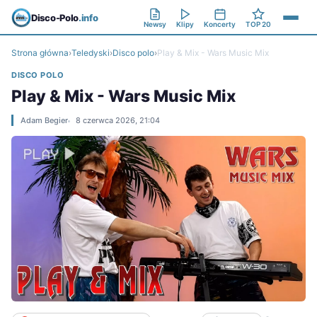
Disco-Polo
.info
Newsy
Klipy
Koncerty
TOP 20
Strona główna
›
Teledyski
›
Disco polo
›
Play & Mix - Wars Music Mix
DISCO POLO
Play & Mix - Wars Music Mix
Adam Begier
8 czerwca 2026, 21:04