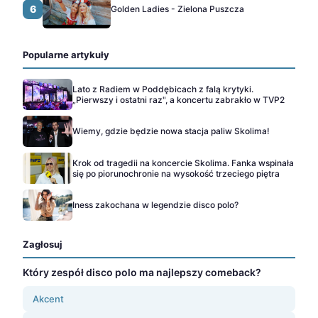
6
Golden Ladies - Zielona Puszcza
Popularne artykuły
Lato z Radiem w Poddębicach z falą krytyki.
„Pierwszy i ostatni raz", a koncertu zabrakło w TVP2
Wiemy, gdzie będzie nowa stacja paliw Skolima!
Krok od tragedii na koncercie Skolima. Fanka wspinała
się po piorunochronie na wysokość trzeciego piętra
Iness zakochana w legendzie disco polo?
Zagłosuj
Który zespół disco polo ma najlepszy comeback?
Akcent