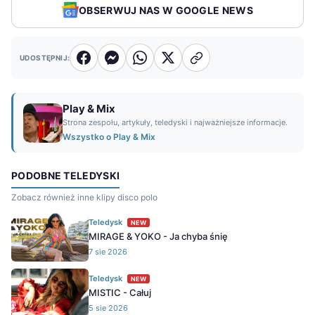
OBSERWUJ NAS W GOOGLE NEWS
UDOSTĘPNIJ:
Play & Mix
Strona zespołu, artykuły, teledyski i najważniejsze informacje.
Wszystko o Play & Mix
PODOBNE TELEDYSKI
Zobacz również inne klipy disco polo
Teledysk
NEW
MIRAGE & YOKO - Ja chyba śnię
7 sie 2026
Teledysk
NEW
MISTIC - Całuj
5 sie 2026