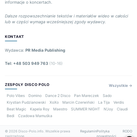
informacje o koncertach.
Dalsze rozpowszechnianie tekstów i materiałów wideo w całości
lub w części wymaga wcześniejszej zgody wydawcy.
KONTAKT
Wydawca:
PR Media Publishing
Tel: +48 503 949 763
(10-16)
ZESPOŁY DISCO POLO
Wszystkie →
Polo Vibes
Domino
Dance 2 Disco
Pan Mareczek
Sado
Krystian Pudzianowski
XoXo
Marcin Czerwiński
La Tija
Verdis
Beat Magic
Kapela Roy
Maestro
SUMMER NIGHT
N’Joy
Claudi
Bedi
Czadowa Mamuśka
© 2026 Disco-Polo.info. Wszelkie prawa
Regulamin
Polityka
RODO
zastrzeżone.
prywatności