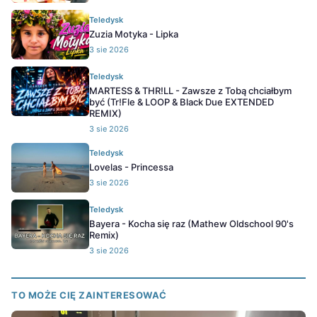
Teledysk
Zuzia Motyka - Lipka
3 sie 2026
Teledysk
MARTESS & THR!LL - Zawsze z Tobą chciałbym
być (Tr!Fle & LOOP & Black Due EXTENDED
REMIX)
3 sie 2026
Teledysk
Lovelas - Princessa
3 sie 2026
Teledysk
Bayera - Kocha się raz (Mathew Oldschool 90's
Remix)
3 sie 2026
TO MOŻE CIĘ ZAINTERESOWAĆ