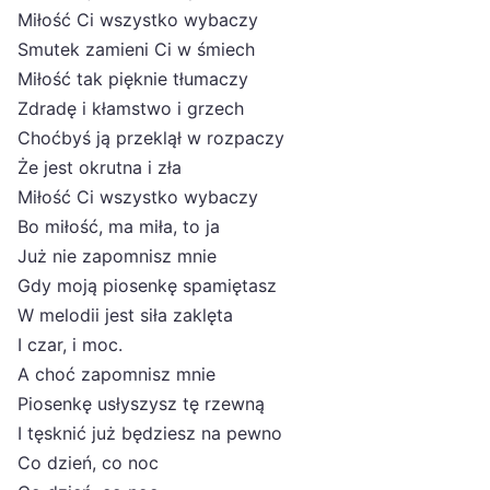
Miłość Ci wszystko wybaczy
Smutek zamieni Ci w śmiech
Miłość tak pięknie tłumaczy
Zdradę i kłamstwo i grzech
Choćbyś ją przeklął w rozpaczy
Że jest okrutna i zła
Miłość Ci wszystko wybaczy
Bo miłość, ma miła, to ja
Już nie zapomnisz mnie
Gdy moją piosenkę spamiętasz
W melodii jest siła zaklęta
I czar, i moc.
A choć zapomnisz mnie
Piosenkę usłyszysz tę rzewną
I tęsknić już będziesz na pewno
Co dzień, co noc