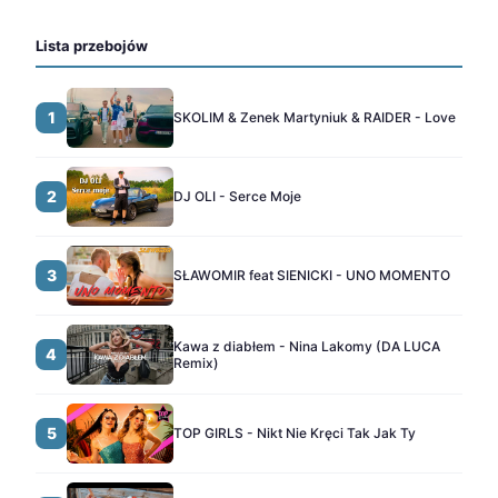
Lista przebojów
1
SKOLIM & Zenek Martyniuk & RAIDER - Love
2
DJ OLI - Serce Moje
3
SŁAWOMIR feat SIENICKI - UNO MOMENTO
Kawa z diabłem - Nina Lakomy (DA LUCA
4
Remix)
5
TOP GIRLS - Nikt Nie Kręci Tak Jak Ty