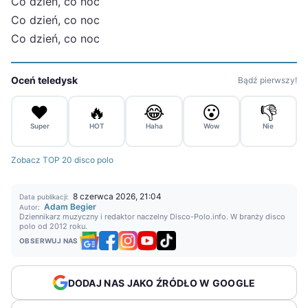
Co dzień, co noc
Co dzień, co noc
Co dzień, co noc
Oceń teledysk
Bądź pierwszy!
❤️
🔥
😂
😮
👎
Super
HOT
Haha
Wow
Nie
Zobacz TOP 20 disco polo
8 czerwca 2026, 21:04
Data publikacji:
Adam Begier
Autor:
Dziennikarz muzyczny i redaktor naczelny Disco-Polo.info. W branży disco
polo od 2012 roku.
OBSERWUJ NAS
DODAJ NAS JAKO ŹRÓDŁO W GOOGLE