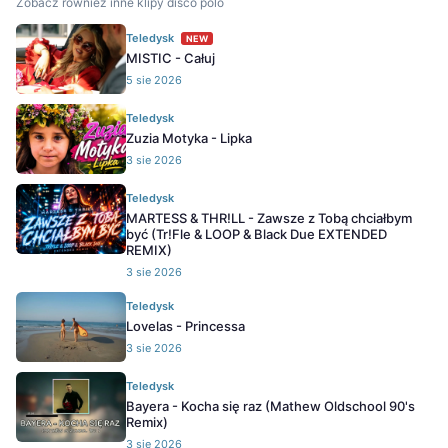
Zobacz również inne klipy disco polo
Teledysk
NEW
MISTIC - Całuj
5 sie 2026
Teledysk
Zuzia Motyka - Lipka
3 sie 2026
Teledysk
MARTESS & THR!LL - Zawsze z Tobą chciałbym
być (Tr!Fle & LOOP & Black Due EXTENDED
REMIX)
3 sie 2026
Teledysk
Lovelas - Princessa
3 sie 2026
Teledysk
Bayera - Kocha się raz (Mathew Oldschool 90's
Remix)
3 sie 2026