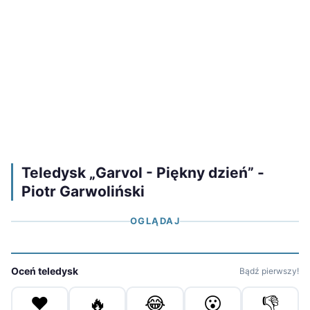
Teledysk „Garvol - Piękny dzień” -
Piotr Garwoliński
OGLĄDAJ
Oceń teledysk
Bądź pierwszy!
❤️
🔥
😂
😮
👎