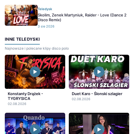
Teledysk
Skolim, Zenek Martyniuk, Raider - Love (Dance 2
Disco Remix)
3 sie 2026
INNE TELEDYSKI
Najnowsze i polecane klipy disco polo
Konstanty Drążek -
Duet Karo - Ślonski szlagier
TYGRYSICA
02.08.2026
02.08.2026