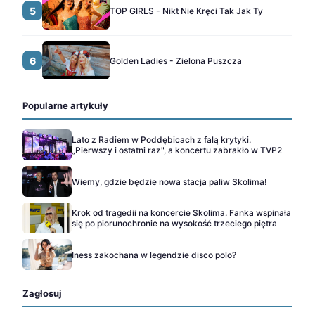
5
TOP GIRLS - Nikt Nie Kręci Tak Jak Ty
6
Golden Ladies - Zielona Puszcza
Popularne artykuły
Lato z Radiem w Poddębicach z falą krytyki.
„Pierwszy i ostatni raz", a koncertu zabrakło w TVP2
Wiemy, gdzie będzie nowa stacja paliw Skolima!
Krok od tragedii na koncercie Skolima. Fanka wspinała
się po piorunochronie na wysokość trzeciego piętra
Iness zakochana w legendzie disco polo?
Zagłosuj