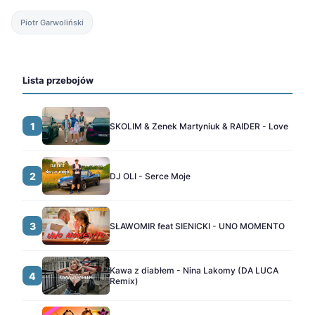
Piotr Garwoliński
Lista przebojów
1
SKOLIM & Zenek Martyniuk & RAIDER - Love
2
DJ OLI - Serce Moje
3
SŁAWOMIR feat SIENICKI - UNO MOMENTO
Kawa z diabłem - Nina Lakomy (DA LUCA
4
Remix)