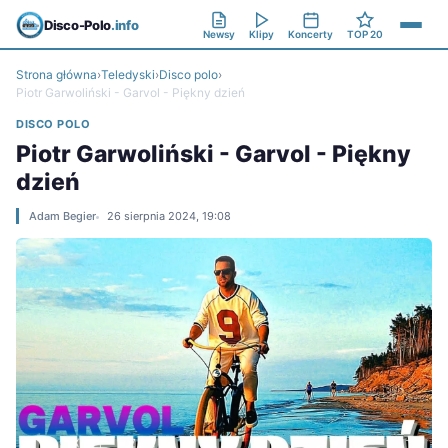
Disco-Polo
.info
Newsy
Klipy
Koncerty
TOP 20
Strona główna
›
Teledyski
›
Disco polo
›
Piotr Garwoliński - Garvol - Piękny dzień
DISCO POLO
Piotr Garwoliński - Garvol - Piękny
dzień
Adam Begier
26 sierpnia 2024, 19:08