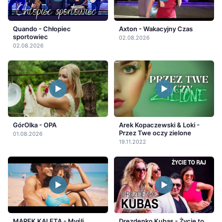
Quando - Chłopiec
Axton - Wakacyjny Czas
sportowiec
02.08.2026
02.08.2026
GórOlka - OPA
Arek Kopaczewski & Loki -
Przez Twe oczy zielone
01.08.2026
19.11.2022
MAREK KALETA - Myśli
Drezdenko Kubas - Życie to