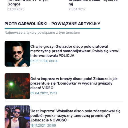
Gorące
raj
01.08.2025
25.04.2017
PIOTR GARWOLIŃSKI - POWIĄZANE ARTYKUŁY
Najnowsze artykuły powiązane z tym tematem
Chwile grozy! Gwiazdor disco polo uratował
mężczyznę przed samobójstwem! Polała się krew!
Interweniowała POLICJA
07.08.2024, 06:14
Ostra impreza w branży disco polo! Zobaczcie jak
prezentuje się ”Domówka” w wydaniu gwiazdy
disco! VIDEO
09.04.2022, 15:11
”Jest impreza” Wokalista disco polo zdecydował się
podbić rynek muzyczny taneczną premierą?!
Zobaczcie NOWOŚĆ
18.11.2021, 20:00