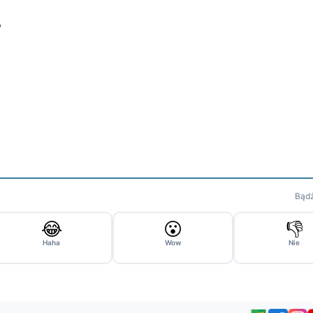
,
Bądź
😂
😮
👎
Haha
Wow
Nie