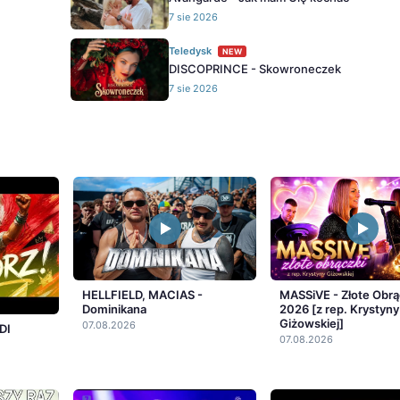
7 sie 2026
Teledysk
NEW
DISCOPRINCE - Skowroneczek
7 sie 2026
HELLFIELD, MACIAS -
MASSiVE - Złote Obrą
Dominikana
2026 [z rep. Krystyny
Giżowskiej]
07.08.2026
DI
07.08.2026