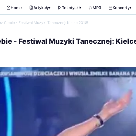
Home
Artykuły
Teledyski
MP3
Koncerty
▾
▾
▾
ez Ciebie - Festiwal Muzyki Tanecznej: Kielce 2018!
iebie - Festiwal Muzyki Tanecznej: Kielc