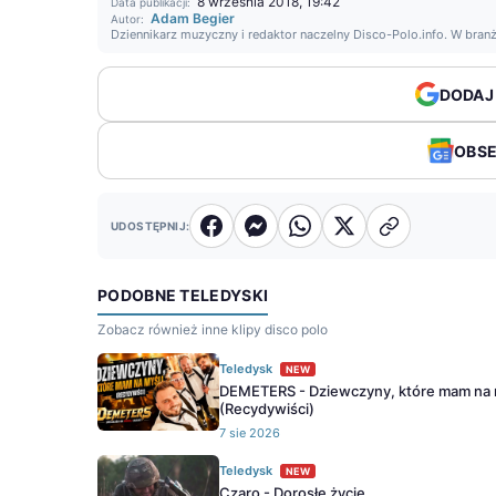
8 września 2018, 19:42
Data publikacji:
Adam Begier
Autor:
Dziennikarz muzyczny i redaktor naczelny Disco-Polo.info. W bran
DODAJ
OBS
UDOSTĘPNIJ:
PODOBNE TELEDYSKI
Zobacz również inne klipy disco polo
Teledysk
NEW
DEMETERS - Dziewczyny, które mam na 
(Recydywiści)
7 sie 2026
Teledysk
NEW
Czaro - Dorosłe życie