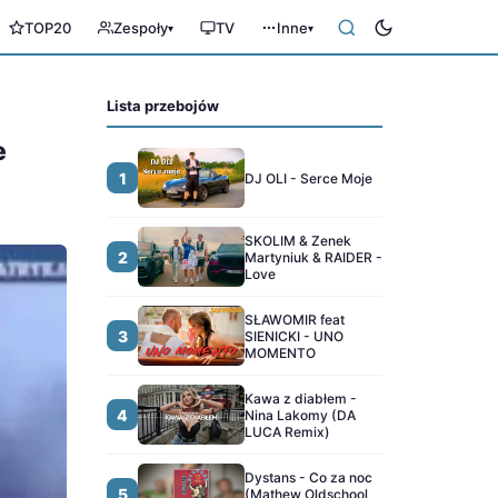
TOP20
Zespoły
TV
Inne
▾
▾
Lista przebojów
e
1
DJ OLI - Serce Moje
SKOLIM & Zenek
2
Martyniuk & RAIDER -
Love
SŁAWOMIR feat
3
SIENICKI - UNO
MOMENTO
Kawa z diabłem -
4
Nina Lakomy (DA
LUCA Remix)
Dystans - Co za noc
5
(Mathew Oldschool