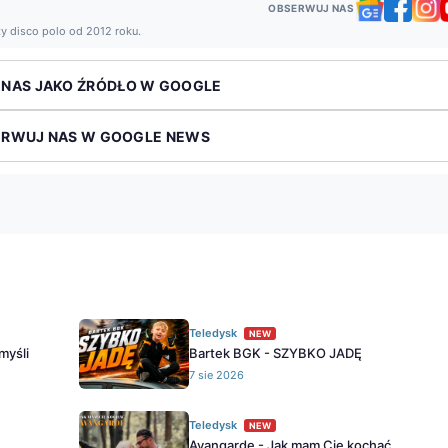
OBSERWUJ NAS
ży disco polo od 2012 roku.
 NAS JAKO ŹRÓDŁO W GOOGLE
ERWUJ NAS W GOOGLE NEWS
Teledysk
NEW
myśli
Bartek BGK - SZYBKO JADĘ
7 sie 2026
Teledysk
NEW
Avangarde - Jak mam Cię kochać