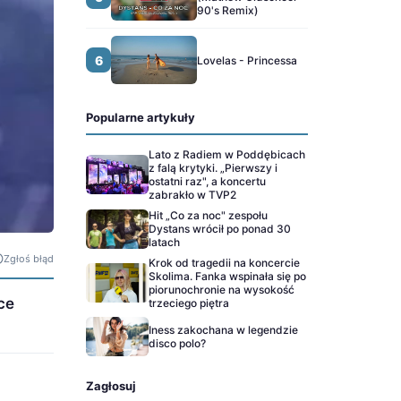
90's Remix)
6
Lovelas - Princessa
Popularne artykuły
Lato z Radiem w Poddębicach
z falą krytyki. „Pierwszy i
ostatni raz", a koncertu
zabrakło w TVP2
Hit „Co za noc" zespołu
Dystans wrócił po ponad 30
latach
Zgłoś błąd
Krok od tragedii na koncercie
Skolima. Fanka wspinała się po
piorunochronie na wysokość
ce
trzeciego piętra
Iness zakochana w legendzie
disco polo?
Zagłosuj