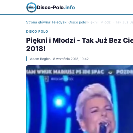
Disco-Polo
.info
Strona główna
›
Teledyski
›
Disco polo
›
Piękni i Młodzi - Tak Już B
DISCO POLO
Piękni i Młodzi - Tak Już Bez C
2018!
Adam Begier
8 września 2018, 19:42