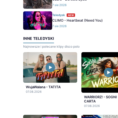
7 sie 2026
Teledysk
NEW
CLIMO - Heartbeat (Need You)
7 sie 2026
INNE TELEDYSKI
Najnowsze i polecane klipy disco polo
WujaWalana - TATITA
07.08.2026
WARRIORZ! - SOGNI 
CARTA
07.08.2026