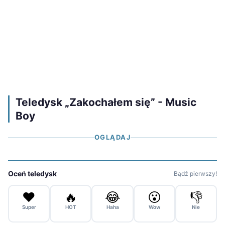
Teledysk „Zakochałem się” - Music
Boy
OGLĄDAJ
Oceń teledysk
Bądź pierwszy!
❤️
🔥
😂
😮
👎
Super
HOT
Haha
Wow
Nie