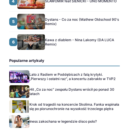
4
SŁAWOMIR feat SIENICKI - UNO MOMENTO
Dystans - Co za noc (Mathew Oldschool 90's
5
Remix)
Kawa z diabłem - Nina Lakomy (DA LUCA
6
Remix)
Popularne artykuły
Lato z Radiem w Poddębicach z falą krytyki.
„Pierwszy i ostatni raz", a koncertu zabrakło w TVP2
Hit „Co za noc" zespołu Dystans wrócił po ponad 30
latach
Krok od tragedii na koncercie Skolima. Fanka wspinała
się po piorunochronie na wysokość trzeciego piętra
Iness zakochana w legendzie disco polo?