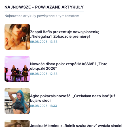
NAJNOWSZE - POWIĄZANE ARTYKUŁY
Najnowsze artykuły powiązane z tym tematem
Zespół Baflo prezentuje nową piosenkę
„Nielegalna"! Zobaczcie premierę!
09.08.2026, 13:33
Nowość disco polo: zespół MASSiVE i „Złote
obrączki 2026"
09.08.2026, 12:33
Agbe pokazała nowość. „Czekałam na to lata" już
buja w sieci!
09.08.2026, 11:33
Jessica Miemiec z „Rolnik szuka żony" wydała singiel