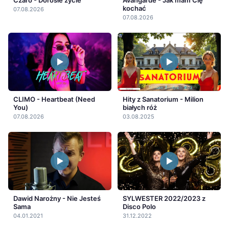
Czaro - Dorosłe życie
Avangarde - Jak mam Cię
kochać
07.08.2026
07.08.2026
CLIMO - Heartbeat (Need
Hity z Sanatorium - Milion
You)
białych róż
07.08.2026
03.08.2025
Dawid Narożny - Nie Jesteś
SYLWESTER 2022/2023 z
Sama
Disco Polo
04.01.2021
31.12.2022