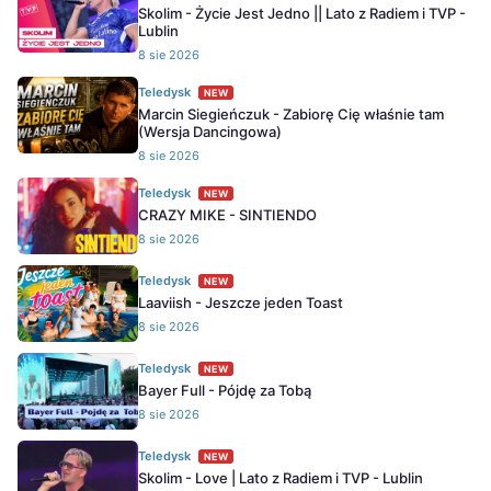
Skolim - Życie Jest Jedno || Lato z Radiem i TVP -
Lublin
8 sie 2026
Teledysk
NEW
Marcin Siegieńczuk - Zabiorę Cię właśnie tam
(Wersja Dancingowa)
8 sie 2026
Teledysk
NEW
CRAZY MIKE - SINTIENDO
8 sie 2026
Teledysk
NEW
Laaviish - Jeszcze jeden Toast
8 sie 2026
Teledysk
NEW
Bayer Full - Pójdę za Tobą
8 sie 2026
Teledysk
NEW
Skolim - Love | Lato z Radiem i TVP - Lublin