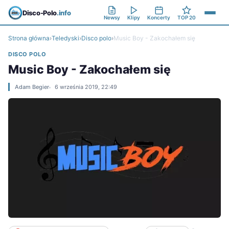
Disco-Polo
.info
Newsy
Klipy
Koncerty
TOP 20
Strona główna
›
Teledyski
›
Disco polo
›
Music Boy - Zakochałem się
DISCO POLO
Music Boy - Zakochałem się
Adam Begier
6 września 2019, 22:49