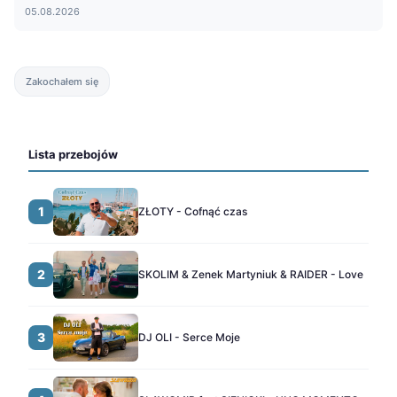
05.08.2026
Zakochałem się
Lista przebojów
1
ZŁOTY - Cofnąć czas
2
SKOLIM & Zenek Martyniuk & RAIDER - Love
3
DJ OLI - Serce Moje